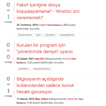
0
Paket içeriğine dosya
oy
kopyalayamama? - Yönetici izni
1
verememek?
cevap
23 Temmuz 2016
csayin
(
340
puan)
Yeni Kullanıcı
tarafından
soruldu
bootcamp
izin
yönetici
kopyalama
0
Kurulan bir program için
oy
"yöneticinize danışın" uyarısı
0
22 Şubat 2021
macOS
kategorisinde
mrroot
Yeni
cevap
(
120
puan)
tarafından
soruldu
Kullanıcı
yönetici
macbook-pro
0
Bilgisayarım açıldıgında
oy
kullancılardan sadece konuk
1
hesabı gorunuyor.
cevap
11 Kasım 2013
Mac Ailesi
kategorisinde
mtse7en
Yeni
(
120
puan)
tarafından
soruldu
Kullanıcı