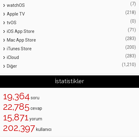
(7)
watchOS
(218)
Apple TV
(0)
tvOS
(71)
iOS App Store
(283)
Mac App Store
(200)
iTunes Store
(283)
iCloud
(1,210)
Diğer
İstatistikler
19,364
soru
22,785
cevap
15,871
yorum
202,397
kullanıcı