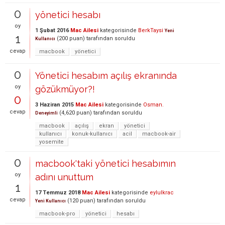
0
yönetici hesabı
oy
1 Şubat 2016
Mac Ailesi
kategorisinde
BerkTaysi
Yeni
1
(
200
puan)
tarafından
soruldu
Kullanıcı
cevap
macbook
yönetici
0
Yönetici hesabım açılış ekranında
oy
gözükmüyor?!
0
3 Haziran 2015
Mac Ailesi
kategorisinde
Osman.
cevap
(
4,620
puan)
tarafından
soruldu
Deneyimli
macbook
açılış
ekran
yönetici
kullanıcı
konuk-kullanıcı
acil
macbook-air
yosemite
0
macbook'taki yönetici hesabımın
oy
adını unuttum
1
17 Temmuz 2018
Mac Ailesi
kategorisinde
eylulkrac
cevap
(
120
puan)
tarafından
soruldu
Yeni Kullanıcı
macbook-pro
yönetici
hesabı