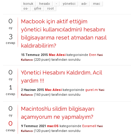
konuk
hesabı
-
yönetici
adı-
mac
os-
şifre
root
0
Macbook için aktif ettiğim
oy
yönetici kullanıcı(admin) hesabını
3
bilgisayarıma reset atmadan nasıl
cevap
kaldırabilirim?
15 Temmuz 2015
Mac Ailesi
kategorisinde
Eren
Yeni
(
220
puan)
tarafından
soruldu
Kullanıcı
0
Yönetici Hesabını Kaldırdım, Acil
oy
yardım !!!
1
2 Haziran 2015
Mac Ailesi
kategorisinde
gurel.m
Yeni
cevap
(
160
puan)
tarafından
soruldu
Kullanıcı
0
Macintosh’u sildim bilgisayarı
oy
açamıyorum ne yapmalıyım?
0
9 Temmuz 2021
macOS
kategorisinde
Eoramell
Yeni
cevap
(
120
puan)
tarafından
soruldu
Kullanıcı