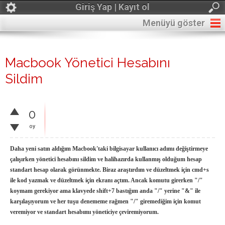
Giriş Yap | Kayıt ol
Menüyü göster
Macbook Yönetici Hesabını
Sildim
0
oy
Daha yeni satın aldığım Macbook'taki bilgisayar kullanıcı adımı değiştirmeye
çalışırken yönetici hesabını sildim ve halihazırda kullanmış olduğum hesap
standart hesap olarak görünmekte. Biraz araştırdım ve düzeltmek için cmd+s
ile kod yazmak ve düzeltmek için ekranı açtım. Ancak komutu girerken "/"
koymam gerekiyor ama klavyede shift+7 bastığım anda "/" yerine "&" ile
karşılaşıyorum ve her tuşu denememe rağmen "/" giremediğim için komut
veremiyor ve standart hesabımı yöneticiye çeviremiyorum.