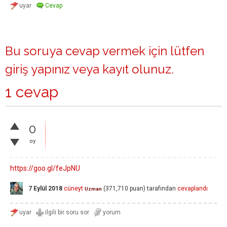
Bu soruya cevap vermek için lütfen
giriş yapınız
veya
kayıt olunuz
.
1 cevap
0
oy
https://goo.gl/feJpNU
7 Eylül 2018
cüneyt
(
371,710
puan)
tarafından
cevaplandı
Uzman