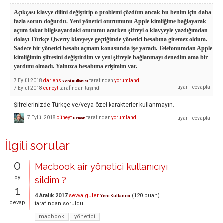
Açıkçası klavye dilini değiştirip o problemi çözdüm ancak bu benim için daha
fazla sorun doğurdu. Yeni yönetici oturumunu Apple kimliğime bağlayarak
açtım fakat bilgisayardaki oturumu açarken şifreyi o klavyeyle yazdığımdan
dolayı Türkçe Qwerty klavyeye geçtiğimde yönetici hesabına giremez oldum.
Sadece bir yönetici hesabı açmam konusunda işe yaradı. Telefonumdan Apple
kimliğimin şifresini değiştirdim ve yeni şifreyle bağlanmayı denedim ama bir
yardımı olmadı. Yalnızca hesabıma erişimim var.
7 Eylül 2018
darlens
tarafından
yorumlandı
Yeni Kullanıcı
7 Eylül 2018
cüneyt
tarafından
taşındı
Şifrelerinizde Türkçe ve/veya özel karakterler kullanmayın.
7 Eylül 2018
cüneyt
tarafından
yorumlandı
Uzman
İlgili sorular
0
Macbook air yönetici kullanıcıyı
oy
sildim ?
1
4 Aralık 2017
sevvalguler
(
120
puan)
Yeni Kullanıcı
cevap
tarafından
soruldu
macbook
yönetici