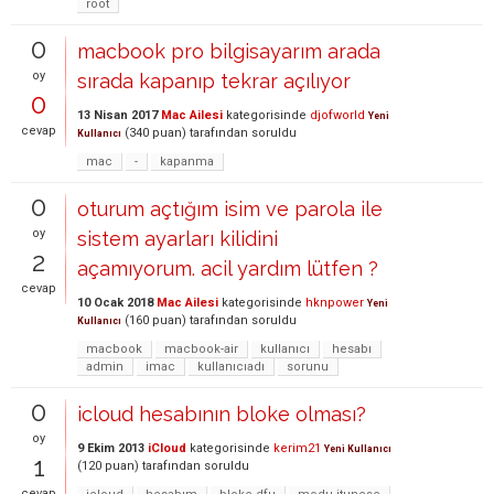
root
0
macbook pro bilgisayarım arada
oy
sırada kapanıp tekrar açılıyor
0
13 Nisan 2017
Mac Ailesi
kategorisinde
djofworld
Yeni
cevap
(
340
puan)
tarafından
soruldu
Kullanıcı
mac
-
kapanma
0
oturum açtığım isim ve parola ile
oy
sistem ayarları kilidini
2
açamıyorum. acil yardım lütfen ?
cevap
10 Ocak 2018
Mac Ailesi
kategorisinde
hknpower
Yeni
(
160
puan)
tarafından
soruldu
Kullanıcı
macbook
macbook-air
kullanıcı
hesabı
admin
imac
kullanıcıadı
sorunu
0
icloud hesabının bloke olması?
oy
9 Ekim 2013
iCloud
kategorisinde
kerim21
Yeni Kullanıcı
1
(
120
puan)
tarafından
soruldu
cevap