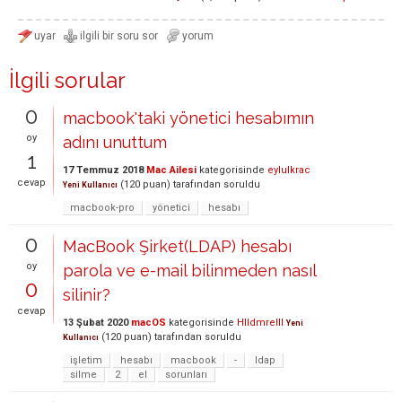
İlgili sorular
0
macbook'taki yönetici hesabımın
oy
adını unuttum
1
17 Temmuz 2018
Mac Ailesi
kategorisinde
eylulkrac
cevap
(
120
puan)
tarafından
soruldu
Yeni Kullanıcı
macbook-pro
yönetici
hesabı
0
MacBook Şirket(LDAP) hesabı
oy
parola ve e-mail bilinmeden nasıl
0
silinir?
cevap
13 Şubat 2020
macOS
kategorisinde
Hlldmrelll
Yeni
(
120
puan)
tarafından
soruldu
Kullanıcı
işletim
hesabı
macbook
-
ldap
silme
2
el
sorunları