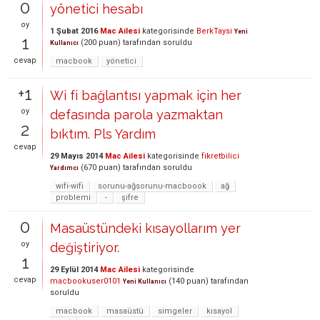
0
yönetici hesabı
oy
1 Şubat 2016
Mac Ailesi
kategorisinde
BerkTaysi
Yeni
1
(
200
puan)
tarafından
soruldu
Kullanıcı
cevap
macbook
yönetici
+1
Wi fi bağlantısı yapmak için her
oy
defasında parola yazmaktan
2
bıktım. Pls Yardım
cevap
29 Mayıs 2014
Mac Ailesi
kategorisinde
fikretbilici
(
670
puan)
tarafından
soruldu
Yardımcı
wifi-wifi
sorunu-ağsorunu-macboook
ağ
problemi
-
şifre
0
Masaüstündeki kısayollarım yer
oy
değiştiriyor.
1
29 Eylül 2014
Mac Ailesi
kategorisinde
cevap
macbookuser0101
(
140
puan)
tarafından
Yeni Kullanıcı
soruldu
macbook
masaüstü
simgeler
kısayol