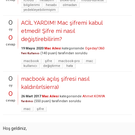
icloud
hesabım
bloke-dfu
modu-itunese
bilgilerimi
hesabı
olmadan
yedekleyebilirmiyim
0
ACİL YARDIM! Mac şifremi kabul
oy
etmedi! Şifre mi nasıl
0
değiştirebilirim?
cevap
19 Mayıs 2020
Mac Ailesi
kategorisinde
Ogeday1360
(
140
puan)
tarafından
soruldu
Yeni Kullanıcı
macbook
şifre
macbook-pro
mac
kullanıcı
değiştirme
hata
0
macbook açılış şifresi nasıl
oy
kaldırılır(sierra)
0
26 Mart 2017
Mac Ailesi
kategorisinde
Ahmet KONYA
cevap
(
550
puan)
tarafından
soruldu
Yardımcı
mac
şifre
Hoş geldiniz,