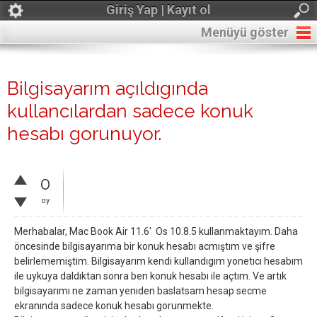
Giriş Yap | Kayıt ol
Menüyü göster
Bilgisayarım açıldıgında
kullancılardan sadece konuk
hesabı gorunuyor.
0
oy
Merhabalar, Mac Book Air 11.6' Os 10.8.5 kullanmaktayım. Daha
öncesinde bilgisayarıma bir konuk hesabı acmıştım ve şifre
belirlememiştim. Bilgisayarım kendi kullandıgım yonetıcı hesabım
ile uykuya daldıktan sonra ben konuk hesabı ile açtım. Ve artık
bilgisayarımı ne zaman yenıden baslatsam hesap secme
ekranında sadece konuk hesabı gorunmekte.