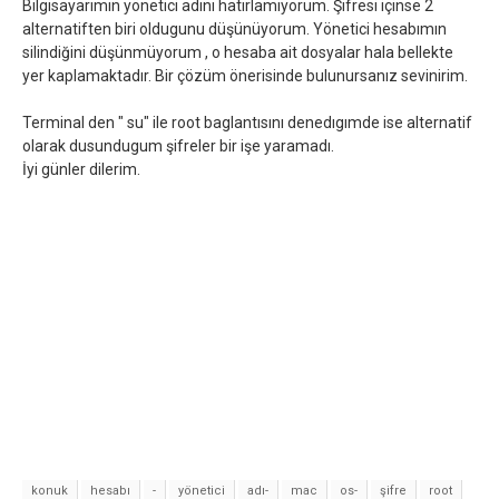
Bilgisayarımın yönetici adını hatırlamıyorum. Şifresi içinse 2
alternatiften biri oldugunu düşünüyorum. Yönetici hesabımın
silindiğini düşünmüyorum , o hesaba ait dosyalar hala bellekte
yer kaplamaktadır. Bir çözüm önerisinde bulunursanız sevinirim.
Terminal den " su" ile root baglantısını denedıgımde ise alternatif
olarak dusundugum şifreler bir işe yaramadı.
İyi günler dilerim.
konuk
hesabı
-
yönetici
adı-
mac
os-
şifre
root