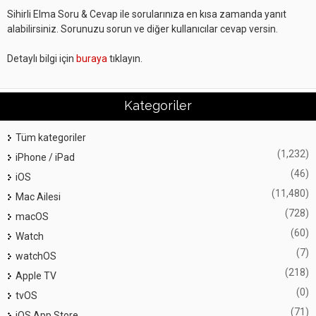
Sihirli Elma Soru & Cevap ile sorularınıza en kısa zamanda yanıt
alabilirsiniz. Sorunuzu sorun ve diğer kullanıcılar cevap versin.
Detaylı bilgi için
buraya
tıklayın.
Kategoriler
Tüm kategoriler
(1,232)
iPhone / iPad
(46)
iOS
(11,480)
Mac Ailesi
(728)
macOS
(60)
Watch
(7)
watchOS
(218)
Apple TV
(0)
tvOS
(71)
iOS App Store