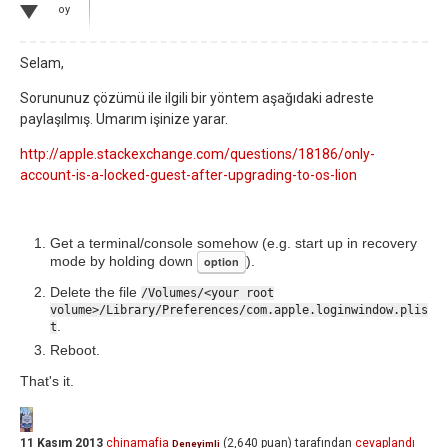
oy
Selam,
Sorununuz çözümü ile ilgili bir yöntem aşağıdaki adreste
paylaşılmış. Umarım işinize yarar.
http://apple.stackexchange.com/questions/18186/only-
account-is-a-locked-guest-after-upgrading-to-os-lion
Get a terminal/console somehow (e.g. start up in recovery
mode by holding down
).
option
Delete the file
/Volumes/<your root
volume>/Library/Preferences/com.apple.loginwindow.plis
.
t
Reboot.
That's it.
11 Kasım 2013
chinamafia
(
2,640
puan)
tarafından
cevaplandı
Deneyimli