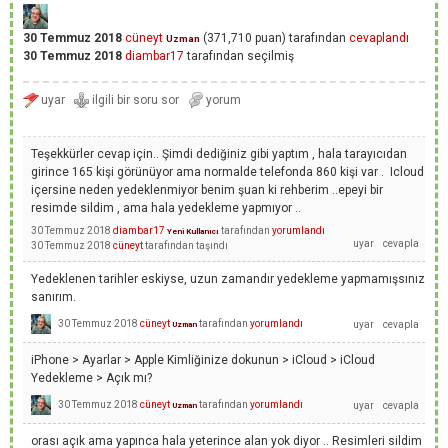
30 Temmuz 2018
cüneyt
(
371,710
puan)
tarafından
cevaplandı
Uzman
30 Temmuz 2018
diambar17
tarafından
seçilmiş
Teşekkürler cevap için.. Şimdi dediğiniz gibi yaptım , hala tarayıcıdan
girince 165 kişi görünüyor ama normalde telefonda 860 kişi var . Icloud
içersine neden yedeklenmiyor benim şuan ki rehberim ..epeyi bir
resimde sildim , ama hala yedekleme yapmıyor ..
30 Temmuz 2018
diambar17
tarafından
yorumlandı
Yeni Kullanıcı
30 Temmuz 2018
cüneyt
tarafından
taşındı
Yedeklenen tarihler eskiyse, uzun zamandır yedekleme yapmamışsınız
sanırım.
30 Temmuz 2018
cüneyt
tarafından
yorumlandı
Uzman
iPhone > Ayarlar > Apple Kimliğinize dokunun > iCloud > iCloud
Yedekleme > Açık mı?
30 Temmuz 2018
cüneyt
tarafından
yorumlandı
Uzman
orası açık ama yapınca hala yeterince alan yok diyor .. Resimleri sildim