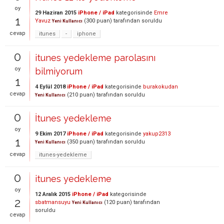
oy
29 Haziran 2015
iPhone / iPad
kategorisinde
Emre
1
Yavuz
(
300
puan)
tarafından
soruldu
Yeni Kullanıcı
cevap
itunes
-
iphone
0
itunes yedekleme parolasını
oy
bilmiyorum
1
4 Eylül 2018
iPhone / iPad
kategorisinde
burakokudan
cevap
(
210
puan)
tarafından
soruldu
Yeni Kullanıcı
0
İtunes yedekleme
oy
9 Ekim 2017
iPhone / iPad
kategorisinde
yakup2313
1
(
350
puan)
tarafından
soruldu
Yeni Kullanıcı
cevap
itunes-yedekleme
0
itunes yedekleme
oy
12 Aralık 2015
iPhone / iPad
kategorisinde
2
sbatmansuyu
(
120
puan)
tarafından
Yeni Kullanıcı
soruldu
cevap