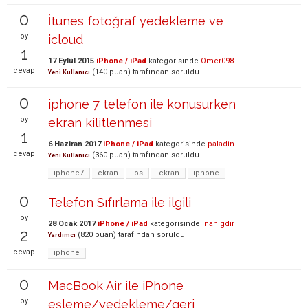
0
İtunes fotoğraf yedekleme ve
oy
icloud
1
17 Eylül 2015
iPhone / iPad
kategorisinde
Omer098
cevap
(
140
puan)
tarafından
soruldu
Yeni Kullanıcı
0
iphone 7 telefon ile konusurken
oy
ekran kilitlenmesi
1
6 Haziran 2017
iPhone / iPad
kategorisinde
paladin
cevap
(
360
puan)
tarafından
soruldu
Yeni Kullanıcı
iphone7
ekran
ios
-ekran
iphone
0
Telefon Sıfırlama ile ilgili
oy
28 Ocak 2017
iPhone / iPad
kategorisinde
inanigdir
2
(
820
puan)
tarafından
soruldu
Yardımcı
cevap
iphone
0
MacBook Air ile iPhone
oy
eşleme/yedekleme/geri