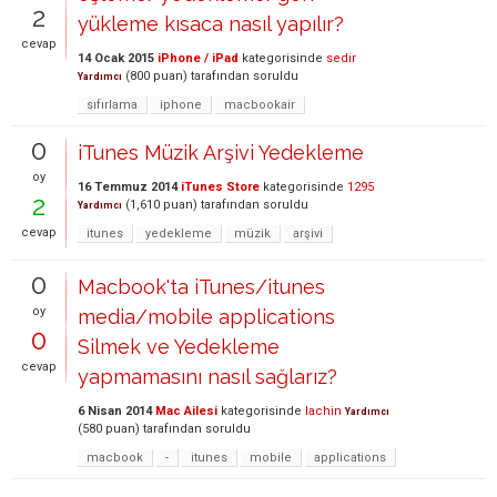
2
yükleme kısaca nasıl yapılır?
cevap
14 Ocak 2015
iPhone / iPad
kategorisinde
sedir
(
800
puan)
tarafından
soruldu
Yardımcı
sıfırlama
iphone
macbookair
0
iTunes Müzik Arşivi Yedekleme
oy
16 Temmuz 2014
iTunes Store
kategorisinde
1295
2
(
1,610
puan)
tarafından
soruldu
Yardımcı
cevap
itunes
yedekleme
müzik
arşivi
0
Macbook'ta iTunes/itunes
oy
media/mobile applications
0
Silmek ve Yedekleme
cevap
yapmamasını nasıl sağlarız?
6 Nisan 2014
Mac Ailesi
kategorisinde
lachin
Yardımcı
(
580
puan)
tarafından
soruldu
macbook
-
itunes
mobile
applications