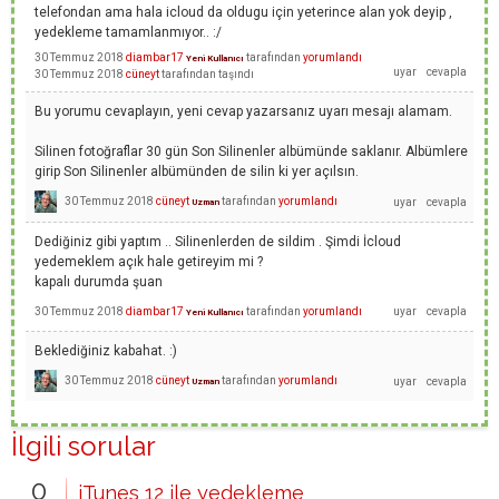
telefondan ama hala icloud da oldugu için yeterince alan yok deyip ,
yedekleme tamamlanmıyor.. :/
30 Temmuz 2018
diambar17
tarafından
yorumlandı
Yeni Kullanıcı
30 Temmuz 2018
cüneyt
tarafından
taşındı
Bu yorumu cevaplayın, yeni cevap yazarsanız uyarı mesajı alamam.
Silinen fotoğraflar 30 gün Son Silinenler albümünde saklanır. Albümlere
girip Son Silinenler albümünden de silin ki yer açılsın.
30 Temmuz 2018
cüneyt
tarafından
yorumlandı
Uzman
Dediğiniz gibi yaptım .. Silinenlerden de sildim . Şimdi İcloud
yedemeklem açık hale getireyim mi ?
kapalı durumda şuan
30 Temmuz 2018
diambar17
tarafından
yorumlandı
Yeni Kullanıcı
Beklediğiniz kabahat. :)
30 Temmuz 2018
cüneyt
tarafından
yorumlandı
Uzman
İlgili sorular
0
iTunes 12 ile yedekleme