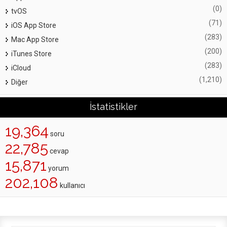
(0)
tvOS
(71)
iOS App Store
(283)
Mac App Store
(200)
iTunes Store
(283)
iCloud
(1,210)
Diğer
İstatistikler
19,364
soru
22,785
cevap
15,871
yorum
202,108
kullanıcı