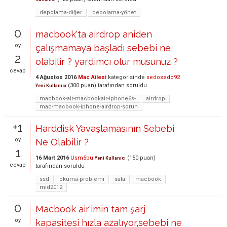
depolama-diğer
depolama-yönet
0
macbook'ta airdrop aniden
oy
çalışmamaya başladı sebebi ne
2
olabilir ? yardımcı olur musunuz ?
cevap
4 Ağustos 2016
Mac Ailesi
kategorisinde
sedosedo92
(
300
puan)
tarafından
soruldu
Yeni Kullanıcı
macbook-air-macbookair-iphone6s-
airdrop
mac-macbook-iphone-airdrop-sorun
+1
Harddisk Yavaşlamasının Sebebi
oy
Ne Olabilir ?
1
16 Mart 2016
Usm5bu
(
150
puan)
Yeni Kullanıcı
cevap
tarafından
soruldu
ssd
okuma-problemi
sata
macbook
mid2012
0
Macbook air'imin tam şarj
oy
kapasitesi hızla azalıyor,sebebi ne