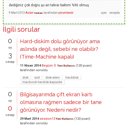
dediğiniz çok doğru şu an tekrar baktım %96 olmuş
9 Mart 2013
Aslan
tarafından
yorumlandı
Yardımcı
İlgili sorular
0
Hard-diskim dolu görünüyor ama
oy
aslında değil, sebebi ne olabilir?
3
(Time-Machine kapalı)
cevap
11 Nisan 2014
Begüm Ö.
(
120
puan)
Yeni Kullanıcı
tarafından
soruldu
disk
ssd
disk-alanı
harddisk
macbook-hardisk-kapasite
0
Bilgisayarımda çift ekran kartı
oy
olmasına rağmen sadece bir tane
0
görünüyor. Nedeni nedir?
cevap
29 Mart 2014
session13
(
120
puan)
Yeni Kullanıcı
tarafından
soruldu