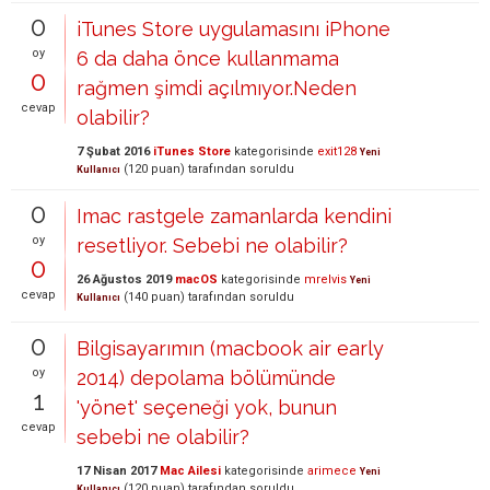
0
iTunes Store uygulamasını iPhone
oy
6 da daha önce kullanmama
0
rağmen şimdi açılmıyor.Neden
cevap
olabilir?
7 Şubat 2016
iTunes Store
kategorisinde
exit128
Yeni
(
120
puan)
tarafından
soruldu
Kullanıcı
0
Imac rastgele zamanlarda kendini
oy
resetliyor. Sebebi ne olabilir?
0
26 Ağustos 2019
macOS
kategorisinde
mrelvis
Yeni
cevap
(
140
puan)
tarafından
soruldu
Kullanıcı
0
Bilgisayarımın (macbook air early
oy
2014) depolama bölümünde
1
'yönet' seçeneği yok, bunun
cevap
sebebi ne olabilir?
17 Nisan 2017
Mac Ailesi
kategorisinde
arimece
Yeni
(
120
puan)
tarafından
soruldu
Kullanıcı