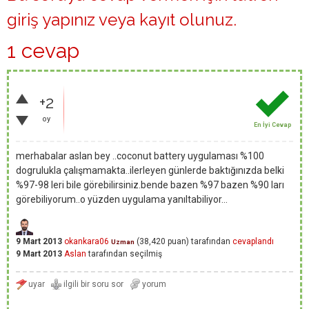
giriş yapınız
veya
kayıt olunuz
.
1 cevap
+2
oy
En İyi Cevap
merhabalar aslan bey ..coconut battery uygulaması %100
dogrulukla çalışmamakta..ilerleyen günlerde baktığınızda belki
%97-98 leri bile görebilirsiniz.bende bazen %97 bazen %90 ları
görebiliyorum..o yüzden uygulama yanıltabiliyor...
9 Mart 2013
okankara06
(
38,420
puan)
tarafından
cevaplandı
Uzman
9 Mart 2013
Aslan
tarafından
seçilmiş