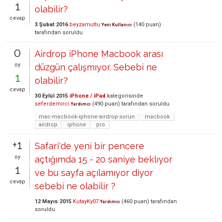
1
olabilir?
cevap
3 Şubat 2016
beyzamutlu
(
140
puan)
Yeni Kullanıcı
tarafından
soruldu
0
Airdrop iPhone Macbook arası
oy
düzgün çalışmıyor. Sebebi ne
1
olabilir?
cevap
30 Eylül 2015
iPhone / iPad
kategorisinde
seferdemirci
(
490
puan)
tarafından
soruldu
Yardımcı
mac-macbook-iphone-airdrop-sorun
macbook
airdrop
iphone
pro
+1
Safari'de yeni bir pencere
oy
açtığımda 15 - 20 saniye beklıyor
1
ve bu sayfa açılamıyor diyor
cevap
sebebi ne olabilir ?
12 Mayıs 2015
KutayKy07
(
460
puan)
tarafından
Yardımcı
soruldu