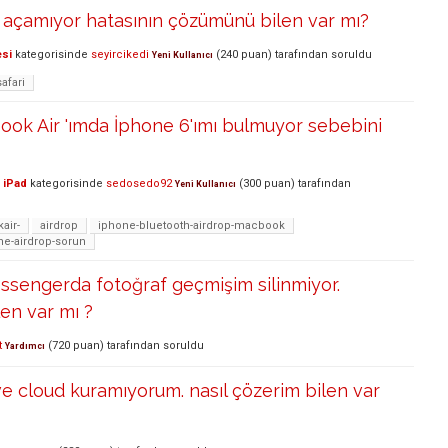
ı açamıyor hatasının çözümünü bilen var mı?
esi
kategorisinde
seyircikedi
(
240
puan)
tarafından
soruldu
Yeni Kullanıcı
safari
ok Air 'ımda İphone 6'ımı bulmuyor sebebini
 iPad
kategorisinde
sedosedo92
(
300
puan)
tarafından
Yeni Kullanıcı
air-
airdrop
iphone-bluetooth-airdrop-macbook
e-airdrop-sorun
sengerda fotoğraf geçmişim silinmiyor.
en var mı ?
t
(
720
puan)
tarafından
soruldu
Yardımcı
e cloud kuramıyorum. nasıl çözerim bilen var