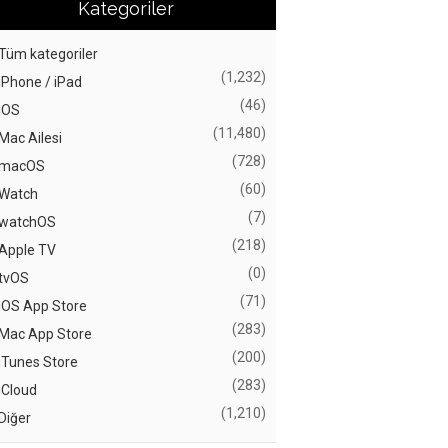
Kategoriler
Tüm kategoriler
(1,232)
iPhone / iPad
(46)
iOS
(11,480)
Mac Ailesi
(728)
macOS
(60)
Watch
(7)
watchOS
(218)
Apple TV
(0)
tvOS
(71)
iOS App Store
(283)
Mac App Store
(200)
iTunes Store
(283)
iCloud
(1,210)
Diğer