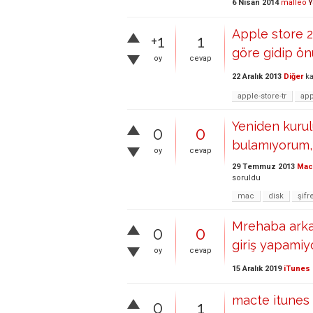
6 Nisan 2014
malleo
Y
Apple store 2
+1
1
göre gidip ön
oy
cevap
22 Aralık 2013
Diğer
ka
apple-store-tr
app
Yeniden kurul
0
0
bulamıyorum, 
oy
cevap
29 Temmuz 2013
Mac 
soruldu
mac
disk
şifr
Mrehaba arkad
0
0
giriş yapami
oy
cevap
15 Aralık 2019
iTunes 
macte itunes 
0
1