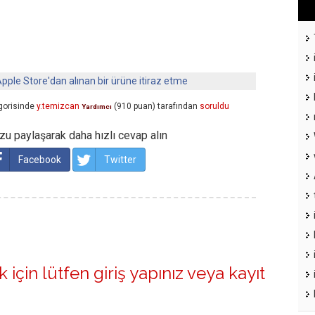
pple Store'dan alınan bir ürüne itiraz etme
gorisinde
y.temizcan
(
910
puan)
tarafından
soruldu
Yardımcı
u paylaşarak daha hızlı cevap alın
Facebook
Twitter
 için lütfen
giriş yapınız
veya
kayıt