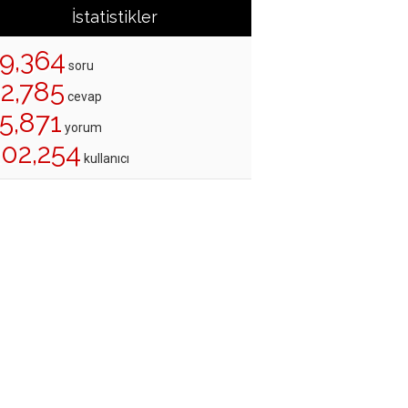
İstatistikler
19,364
soru
22,785
cevap
5,871
yorum
202,254
kullanıcı