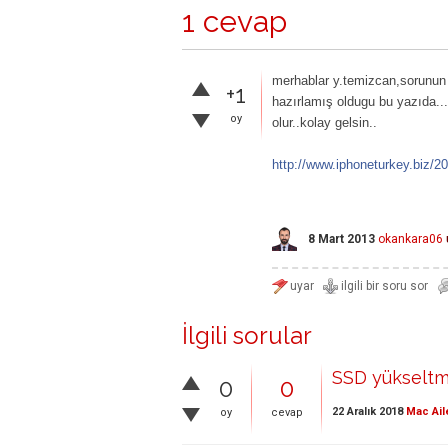
1 cevap
merhablar y.temizcan,sorunun 
+1
hazırlamış oldugu bu yazıda.
oy
olur..kolay gelsin..
http://www.iphoneturkey.biz/20
8 Mart 2013
okankara06
İlgili sorular
SSD yükseltme
0
0
22 Aralık 2018
Mac Ail
oy
cevap