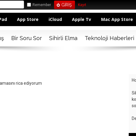
Remember
Kayıt
Pad
App Store
iCloud
Apple Tv
Mac App Store
ış
Bir Soru Sor
Sihirli Elma
Teknoloji Haberleri
Ho
plamasını rica ediyorum
Si
kı
so
De