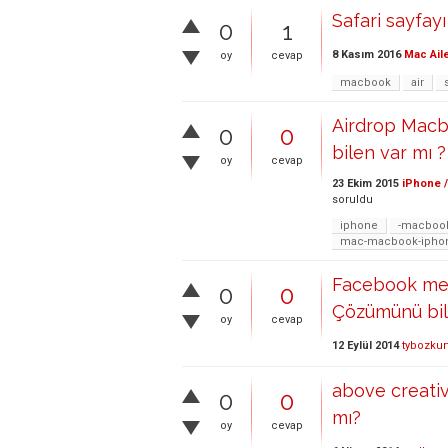
Safari sayfay
0
1
8 Kasım 2016
Mac Ail
oy
cevap
macbook
air
Airdrop Macbo
0
0
bilen var mı ?
oy
cevap
23 Ekim 2015
iPhone /
soruldu
iphone
-macbook
mac-macbook-iphon
Facebook mes
0
0
Çözümünü bil
oy
cevap
12 Eylül 2014
tybozkur
above creativ
0
0
mı?
oy
cevap