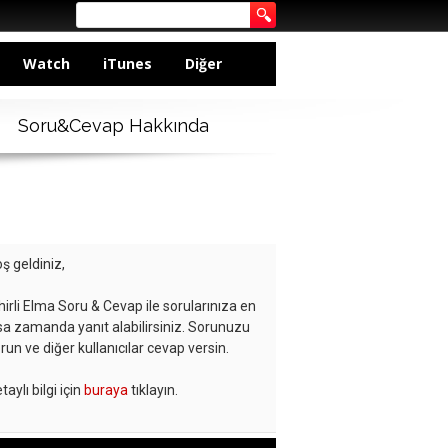
Watch
iTunes
Diğer
Soru&Cevap Hakkında
ş geldiniz,
hirli Elma Soru & Cevap ile sorularınıza en
sa zamanda yanıt alabilirsiniz. Sorunuzu
run ve diğer kullanıcılar cevap versin.
taylı bilgi için
buraya
tıklayın.