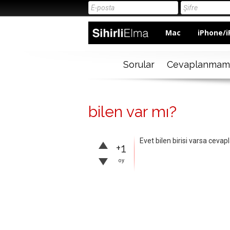
Mac
iPhone/i
Sorular
Cevaplanmam
bilen var mı?
Evet bilen birisi varsa ceva
+1
oy