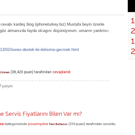
cevabı kardeş blog (iphoneturkey.biz) Mustafa beyin özenle
..göz atmanızda fayda olcagını düşünüyorum..umarım yardımcı
1
13/02/itunes-destek-ile-iletisime-gecmek.html
(
38,420
puan)
tarafından
cevaplandı
Uzman
 Servis Fiyatlarını Bilen Var mı?
esi
kategorisinde
possimpible
(
210
puan)
tarafından
soruldu
Yeni Kullanıcı