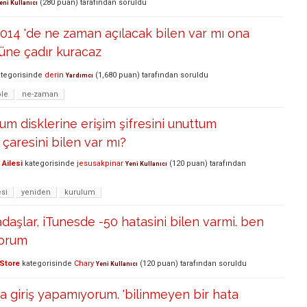
(
280
puan)
tarafından
soruldu
eni Kullanıcı
014 'de ne zaman açılacak bilen var mı ona
üne çadır kuracaz
tegorisinde
derin
(
1,680
puan)
tarafından
soruldu
Yardımcı
le
ne-zaman
um disklerine erişim şifresini unuttum
çaresini bilen var mı?
Ailesi
kategorisinde
jesusakpinar
(
120
puan)
tarafından
Yeni Kullanıcı
esi
yeniden
kurulum
aşlar, iTunesde -50 hatasini bilen varmi. ben
yorum
Store
kategorisinde
Chary
(
120
puan)
tarafından
soruldu
Yeni Kullanıcı
a giriş yapamıyorum. 'bilinmeyen bir hata