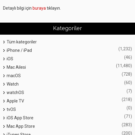
Detaylı bilgi için
buraya
tıklayın.
Kategoriler
Tüm kategoriler
(1,232)
iPhone / iPad
(46)
iOS
(11,480)
Mac Ailesi
(728)
macOS
(60)
Watch
(7)
watchOS
(218)
Apple TV
(0)
tvOS
(71)
iOS App Store
(283)
Mac App Store
(200)
iTunes Store