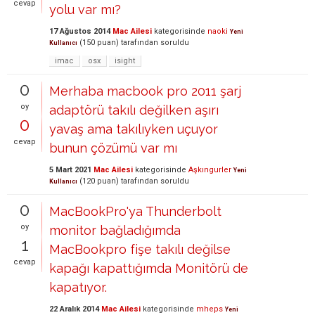
cevap
yolu var mı?
17 Ağustos 2014
Mac Ailesi
kategorisinde
naoki
Yeni
(
150
puan)
tarafından
soruldu
Kullanıcı
imac
osx
isight
0
Merhaba macbook pro 2011 şarj
oy
adaptörü takılı değilken aşırı
0
yavaş ama takılıyken uçuyor
cevap
bunun çözümü var mı
5 Mart 2021
Mac Ailesi
kategorisinde
Aşkıngurler
Yeni
(
120
puan)
tarafından
soruldu
Kullanıcı
0
MacBookPro'ya Thunderbolt
oy
monitor bağladığımda
1
MacBookpro fişe takılı değilse
cevap
kapağı kapattığımda Monitörü de
kapatıyor.
22 Aralık 2014
Mac Ailesi
kategorisinde
mheps
Yeni