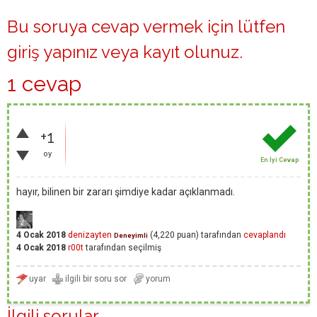
Bu soruya cevap vermek için lütfen
giriş yapınız
veya
kayıt olunuz
.
1 cevap
+1
oy
En İyi Cevap
hayır, bilinen bir zararı şimdiye kadar açıklanmadı.
4 Ocak 2018
denizayten
(
4,220
puan)
tarafından
cevaplandı
Deneyimli
4 Ocak 2018
r00t
tarafından
seçilmiş
İlgili sorular