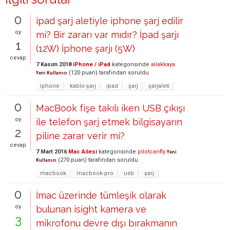
0
ipad şarj aletiyle iphone şarj edilir
oy
mi? Bir zararı var mıdır? İpad şarjı
1
(12W) İphone şarjı (5W)
cevap
7 Kasım 2018
iPhone / iPad
kategorisinde
aliakkaya
(
120
puan)
tarafından
soruldu
Yeni Kullanıcı
iphone
kablo-şarj
ipad
şarj
şarjaleti
0
MacBook fişe takılı iken USB çıkışı
oy
ile telefon şarj etmek bilgisayarın
2
piline zarar verir mi?
cevap
7 Mart 2016
Mac Ailesi
kategorisinde
pilotcanfly
Yeni
(
270
puan)
tarafından
soruldu
Kullanıcı
macbook
macbook-pro
usb
şarj
0
İmac üzerinde tümleşik olarak
oy
bulunan isight kamera ve
3
mikrofonu devre dışı bırakmanın