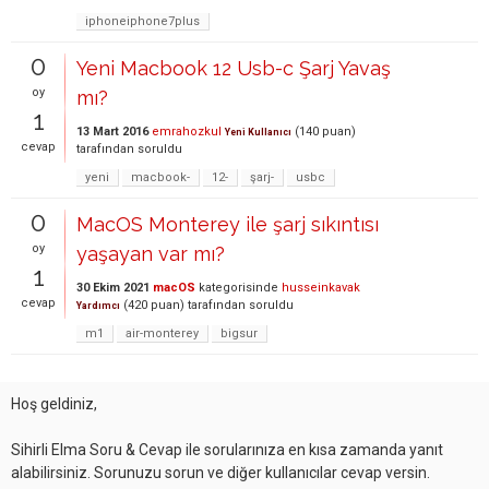
iphoneiphone7plus
0
Yeni Macbook 12 Usb-c Şarj Yavaş
oy
mı?
1
13 Mart 2016
emrahozkul
(
140
puan)
Yeni Kullanıcı
cevap
tarafından
soruldu
yeni
macbook-
12-
şarj-
usbc
0
MacOS Monterey ile şarj sıkıntısı
oy
yaşayan var mı?
1
30 Ekim 2021
macOS
kategorisinde
husseinkavak
cevap
(
420
puan)
tarafından
soruldu
Yardımcı
m1
air-monterey
bigsur
Hoş geldiniz,
Sihirli Elma Soru & Cevap ile sorularınıza en kısa zamanda yanıt
alabilirsiniz. Sorunuzu sorun ve diğer kullanıcılar cevap versin.