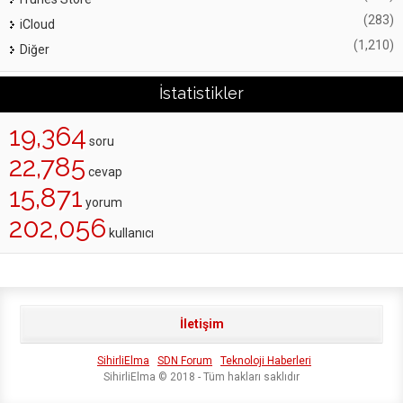
(283)
iCloud
(1,210)
Diğer
İstatistikler
19,364
soru
22,785
cevap
15,871
yorum
202,056
kullanıcı
İletişim
SihirliElma
SDN Forum
Teknoloji Haberleri
SihirliElma © 2018 - Tüm hakları saklıdır