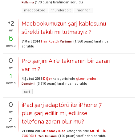
(
170
puan)
tarafından
soruldu
Kullanıcı
macbookpro
thunderbolt
monitor
+2
Macbookumuzun şarj kablosunu
oy
sürekli takılı mı tutmalıyız ?
6
7 Mart 2014
HainKost0k
(
1,360
puan)
tarafından
Yardımcı
cevap
soruldu
0
Pro şarjını Air'e takmanın bir zararı
oy
var mı?
1
4 Şubat 2016
Diğer
kategorisinde
gizemonder
cevap
(
3,910
puan)
tarafından
soruldu
Deneyimli
şarj
0
iPad şarj adaptörü ile iPhone 7
oy
plus şarj edilir mi, edilirse
2
telefona zararı olur mu?
cevap
21 Ekim 2016
iPhone / iPad
kategorisinde
MUHİTTİN
ZOROĞLU
(
120
puan)
tarafından
soruldu
Yeni Kullanıcı