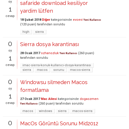
oy
safaride download kesiliyor
1
yardim lütfen
cevap
18 Şubat 2018
Diğer
kategorisinde
evoevi
Yeni Kullanıcı
(
120
puan)
tarafından
soruldu
high
sierra
0
Sierra dosya karantinası
oy
28 Ocak 2017
ozhanozluk
(
260
puan)
Yeni Kullanıcı
1
tarafından
soruldu
cevap
imac-sierra-konuk-kullanıcı-dosya-karantinası
sierra
macos
sorunu
macos-sierra
0
Windowsu silmeden Macos
oy
formatlama
1
27 Ocak 2017
Mac Ailesi
kategorisinde
dogaozmen
cevap
(
260
puan)
tarafından
soruldu
Yeni Kullanıcı
macos
windows
sierra
macos-sierra
0
MacOs Görüntü Sorunu Mid2012