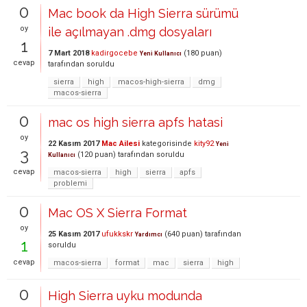
0
Mac book da High Sierra sürümü
oy
ile açılmayan .dmg dosyaları
1
7 Mart 2018
kadirgocebe
(
180
puan)
Yeni Kullanıcı
cevap
tarafından
soruldu
sierra
high
macos-high-sierra
dmg
macos-sierra
0
mac os high sierra apfs hatasi
oy
22 Kasım 2017
Mac Ailesi
kategorisinde
kity92
Yeni
3
(
120
puan)
tarafından
soruldu
Kullanıcı
cevap
macos-sierra
high
sierra
apfs
problemi
0
Mac OS X Sierra Format
oy
25 Kasım 2017
ufukkskr
(
640
puan)
tarafından
Yardımcı
1
soruldu
cevap
macos-sierra
format
mac
sierra
high
0
High Sierra uyku modunda