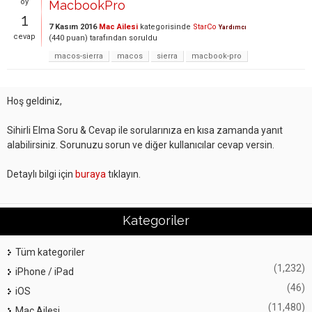
oy
MacbookPro
1
7 Kasım 2016
Mac Ailesi
kategorisinde
StarCo
Yardımcı
cevap
(
440
puan)
tarafından
soruldu
macos-sierra
macos
sierra
macbook-pro
Hoş geldiniz,
Sihirli Elma Soru & Cevap ile sorularınıza en kısa zamanda yanıt
alabilirsiniz. Sorunuzu sorun ve diğer kullanıcılar cevap versin.
Detaylı bilgi için
buraya
tıklayın.
Kategoriler
Tüm kategoriler
(1,232)
iPhone / iPad
(46)
iOS
(11,480)
Mac Ailesi