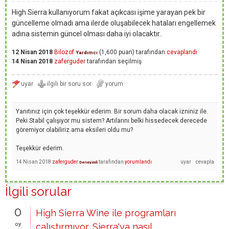
High Sierra kullanıyorum fakat açıkcası işime yarayan pek bir
güncelleme olmadı ama ilerde oluşabilecek hataları engellemek
adına sistemin güncel olması daha iyi olacaktır..
12 Nisan 2018
Bilozof
(
1,600
puan)
tarafından
cevaplandı
Yardımcı
14 Nisan 2018
zaferguder
tarafından
seçilmiş
Yanıtınız için çok teşekkür ederim. Bir sorum daha olacak izniniz ile.
Peki Stabil çalışıyor mu sistem? Artılarını belki hissedecek derecede
göremiyor olabiliriz ama eksileri oldu mu?
Teşekkür ederim.
14 Nisan 2018
zaferguder
tarafından
yorumlandı
Deneyimli
İlgili sorular
0
High Sierra Wine ile programları
oy
çalıştırmıyor, Sierra'ya nasıl