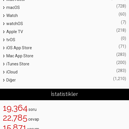
(728)
macOS
(60)
Watch
(7)
watchOS
(218)
Apple TV
(0)
tvOS
(71)
iOS App Store
(283)
Mac App Store
(200)
iTunes Store
(283)
iCloud
(1,210)
Diğer
İstatistikler
19,364
soru
22,785
cevap
15,871