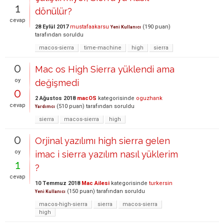
1
dönülür?
cevap
28 Eylül 2017
mustafaakarsu
(
190
puan)
Yeni Kullanıcı
tarafından
soruldu
macos-sierra
time-machine
high
sierra
0
Mac os High Sierra yüklendi ama
oy
değişmedi
0
2 Ağustos 2018
macOS
kategorisinde
oguzhank
cevap
(
510
puan)
tarafından
soruldu
Yardımcı
sierra
macos-sierra
high
0
Orjinal yazılımı high sierra gelen
oy
imac i sierra yazılım nasıl yüklerim
1
?
cevap
10 Temmuz 2018
Mac Ailesi
kategorisinde
turkersin
(
150
puan)
tarafından
soruldu
Yeni Kullanıcı
macos-high-sierra
sierra
macos-sierra
high