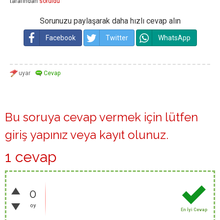
tarafından
soruldu
Sorunuzu paylaşarak daha hızlı cevap alın
Facebook
Twitter
WhatsApp
Bu soruya cevap vermek için lütfen
giriş yapınız
veya
kayıt olunuz
.
1 cevap
0
oy
En İyi Cevap