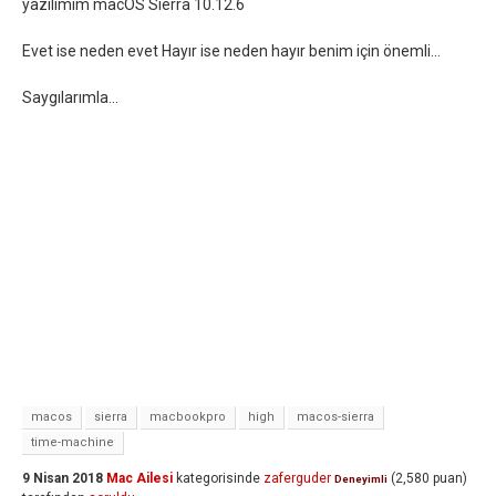
yazılımım macOS Sierra 10.12.6
Evet ise neden evet Hayır ise neden hayır benim için önemli...
Saygılarımla...
macos
sierra
macbookpro
high
macos-sierra
time-machine
9 Nisan 2018
Mac Ailesi
kategorisinde
zaferguder
(
2,580
puan)
Deneyimli