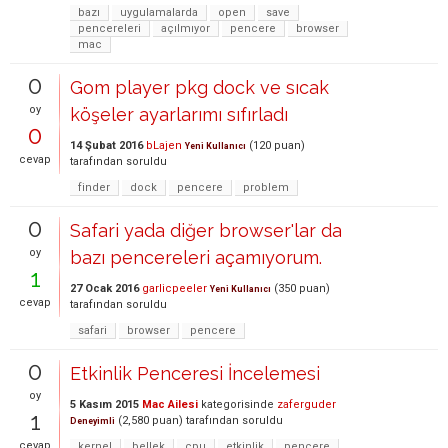
bazı
uygulamalarda
open
save
pencereleri
açılmıyor
pencere
browser
mac
0
Gom player pkg dock ve sıcak
oy
köşeler ayarlarımı sıfırladı
0
14 Şubat 2016
bLajen
(
120
puan)
Yeni Kullanıcı
cevap
tarafından
soruldu
finder
dock
pencere
problem
0
Safari yada diğer browser'lar da
oy
bazı pencereleri açamıyorum.
1
27 Ocak 2016
garlicpeeler
(
350
puan)
Yeni Kullanıcı
cevap
tarafından
soruldu
safari
browser
pencere
0
Etkinlik Penceresi İncelemesi
oy
5 Kasım 2015
Mac Ailesi
kategorisinde
zaferguder
1
(
2,580
puan)
tarafından
soruldu
Deneyimli
cevap
kernel
bellek
cpu
etkinlik
pencere