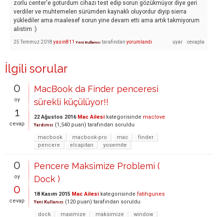
zorlu center'e goturdum cihazı test edip sorun gözükmüyor diye geri
verdiler ve muhtemelen sürümden kaynaklı oluyordur diyip sierra
yüklediler ama maalesef sorun yine devam etti ama artık takmiyorum
alistim :)
25 Temmuz 2018
yasin811
tarafından
yorumlandı
Yeni Kullanıcı
İlgili sorular
0
MacBook da Finder penceresi
oy
sürekli küçülüyor!!
1
22 Ağustos 2016
Mac Ailesi
kategorisinde
maclove
cevap
(
1,540
puan)
tarafından
soruldu
Yardımcı
macbook
macbook-pro
mac
finder
pencere
elcapitan
yosemite
0
Pencere Maksimize Problemi (
oy
Dock )
0
18 Kasım 2015
Mac Ailesi
kategorisinde
fatihgunes
cevap
(
120
puan)
tarafından
soruldu
Yeni Kullanıcı
dock
maximize
maksimize
window