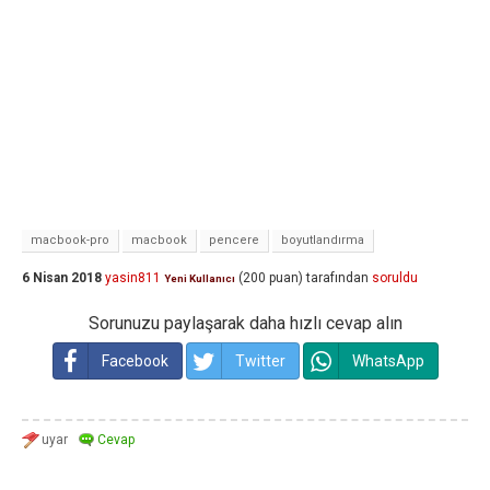
macbook-pro
macbook
pencere
boyutlandırma
6 Nisan 2018
yasin811
(
200
puan)
tarafından
soruldu
Yeni Kullanıcı
Sorunuzu paylaşarak daha hızlı cevap alın
Facebook
Twitter
WhatsApp