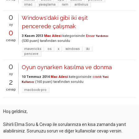
imac
yavaşlama
ram
antivirus
0
Windows'daki gibi iki eşit
oy
pencerede çalışmak
0
3 Kasım 2013
Mac Ailesi
kategorisinde
Ensar
Yardımcı
cevap
(
530
puan)
tarafından
soruldu
mavericks
os
x
windows
iki
pencere
0
Oyun oynarken kasılma ve donma
oy
10 Temmuz 2014
Mac Ailesi
kategorisinde
crank
Yeni
2
(
160
puan)
tarafından
soruldu
Kullanıcı
cevap
macbook-pro
Hoş geldiniz,
Sihirli Elma Soru & Cevap ile sorularınıza en kısa zamanda yanıt
alabilirsiniz. Sorunuzu sorun ve diğer kullanıcılar cevap versin.