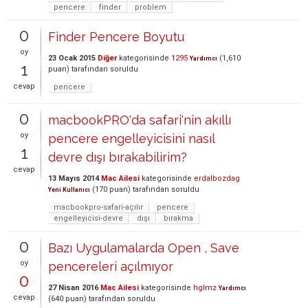
pencere
finder
problem
0
Finder Pencere Boyutu
oy
23 Ocak 2015
Diğer
kategorisinde
1295
(
1,610
Yardımcı
1
puan)
tarafından
soruldu
cevap
pencere
0
macbookPRO'da safari'nin akıllı
oy
pencere engelleyicisini nasıl
1
devre dışı bırakabilirim?
cevap
13 Mayıs 2014
Mac Ailesi
kategorisinde
erdalbozdag
(
170
puan)
tarafından
soruldu
Yeni Kullanıcı
macbookpro-safari-açılır
pencere
engelleyicisi-devre
dışı
bırakma
0
Bazı Uygulamalarda Open , Save
oy
pencereleri açılmıyor
0
27 Nisan 2016
Mac Ailesi
kategorisinde
hglmz
Yardımcı
cevap
(
640
puan)
tarafından
soruldu