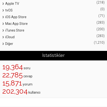
(218)
Apple TV
(0)
tvOS
(71)
iOS App Store
(283)
Mac App Store
(200)
iTunes Store
(283)
iCloud
(1,210)
Diğer
İstatistikler
19,364
soru
22,785
cevap
15,871
yorum
202,304
kullanıcı