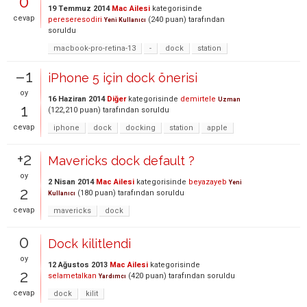
0
19 Temmuz 2014
Mac Ailesi
kategorisinde
cevap
pereseresodiri
(
240
puan)
tarafından
Yeni Kullanıcı
soruldu
macbook-pro-retina-13
-
dock
station
–1
iPhone 5 için dock önerisi
oy
16 Haziran 2014
Diğer
kategorisinde
demirtele
Uzman
1
(
122,210
puan)
tarafından
soruldu
cevap
iphone
dock
docking
station
apple
+2
Mavericks dock default ?
oy
2 Nisan 2014
Mac Ailesi
kategorisinde
beyazayeb
Yeni
2
(
180
puan)
tarafından
soruldu
Kullanıcı
cevap
mavericks
dock
0
Dock kilitlendi
oy
12 Ağustos 2013
Mac Ailesi
kategorisinde
2
selametalkan
(
420
puan)
tarafından
soruldu
Yardımcı
cevap
dock
kilit