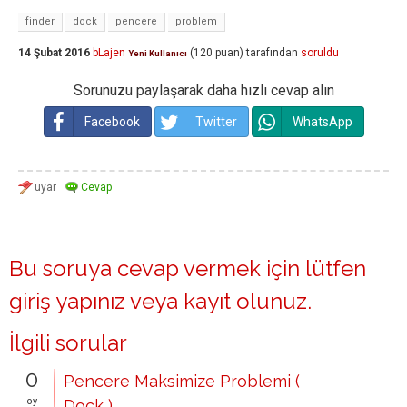
finder
dock
pencere
problem
14 Şubat 2016
bLajen
(
120
puan)
tarafından
soruldu
Yeni Kullanıcı
Sorunuzu paylaşarak daha hızlı cevap alın
Facebook
Twitter
WhatsApp
Bu soruya cevap vermek için lütfen
giriş yapınız
veya
kayıt olunuz
.
İlgili sorular
0
Pencere Maksimize Problemi (
oy
Dock )