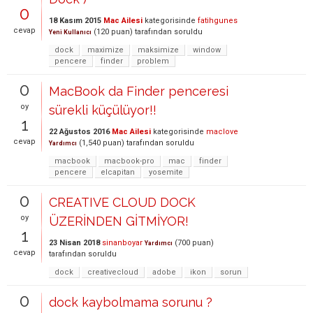
0
18 Kasım 2015
Mac Ailesi
kategorisinde
fatihgunes
cevap
(
120
puan)
tarafından
soruldu
Yeni Kullanıcı
dock
maximize
maksimize
window
pencere
finder
problem
0
MacBook da Finder penceresi
oy
sürekli küçülüyor!!
1
22 Ağustos 2016
Mac Ailesi
kategorisinde
maclove
cevap
(
1,540
puan)
tarafından
soruldu
Yardımcı
macbook
macbook-pro
mac
finder
pencere
elcapitan
yosemite
0
CREATIVE CLOUD DOCK
oy
ÜZERİNDEN GİTMİYOR!
1
23 Nisan 2018
sinanboyar
(
700
puan)
Yardımcı
cevap
tarafından
soruldu
dock
creativecloud
adobe
ikon
sorun
0
dock kaybolmama sorunu ?