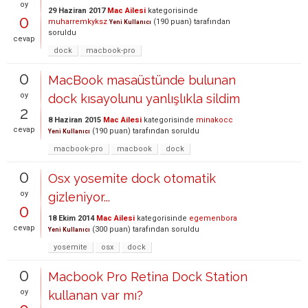
oy
29 Haziran 2017
Mac Ailesi
kategorisinde
0
muharremkyksz
(
190
puan)
tarafından
Yeni Kullanıcı
soruldu
cevap
dock
macbook-pro
0
MacBook masaüstünde bulunan
oy
dock kısayolunu yanlışlıkla sildim
2
8 Haziran 2015
Mac Ailesi
kategorisinde
minakocc
cevap
(
190
puan)
tarafından
soruldu
Yeni Kullanıcı
macbook-pro
macbook
dock
0
Osx yosemite dock otomatik
oy
gizleniyor...
0
18 Ekim 2014
Mac Ailesi
kategorisinde
egemenbora
cevap
(
300
puan)
tarafından
soruldu
Yeni Kullanıcı
yosemite
osx
dock
0
Macbook Pro Retina Dock Station
oy
kullanan var mı?