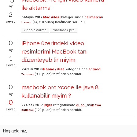
oy
ile aktarma
2
6 Mayıs 2012
Mac Ailesi
kategorisinde
halimercan
cevap
(
14,710
puan)
tarafından
soruldu
Uzman
video-aktarma
macbook-pro
0
iPhone üzerindeki video
oy
resimlerimi MacBook tan
1
düzenleyebilir miyim
cevap
7 Aralık 2019
iPhone / iPad
kategorisinde
ahmed
(
900
puan)
tarafından
soruldu
Yardımcı
0
macbook pro xcode ile java 8
oy
kullanabilir miyim ?
0
27 Ocak 2017
Diğer
kategorisinde
dubai_man
Yeni
cevap
(
120
puan)
tarafından
soruldu
Kullanıcı
Hoş geldiniz,