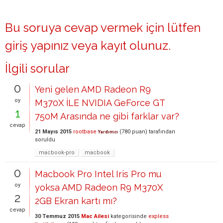
Bu soruya cevap vermek için lütfen
giriş yapınız
veya
kayıt olunuz
.
İlgili sorular
0
Yeni gelen AMD Radeon R9
oy
M370X İLE NVIDIA GeForce GT
1
750M Arasında ne gibi farklar var?
cevap
21 Mayıs 2015
rootbase
(
780
puan)
tarafından
Yardımcı
soruldu
macbook-pro
macbook
0
Macbook Pro Intel Iris Pro mu
oy
yoksa AMD Radeon R9 M370X
2
2GB Ekran kartı mı?
cevap
30 Temmuz 2015
Mac Ailesi
kategorisinde
expless