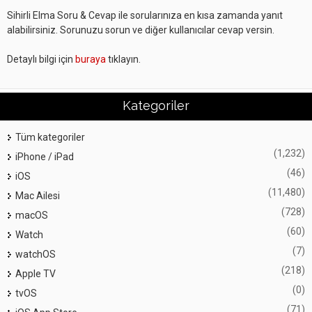
Sihirli Elma Soru & Cevap ile sorularınıza en kısa zamanda yanıt
alabilirsiniz. Sorunuzu sorun ve diğer kullanıcılar cevap versin.
Detaylı bilgi için
buraya
tıklayın.
Kategoriler
Tüm kategoriler
(1,232)
iPhone / iPad
(46)
iOS
(11,480)
Mac Ailesi
(728)
macOS
(60)
Watch
(7)
watchOS
(218)
Apple TV
(0)
tvOS
(71)