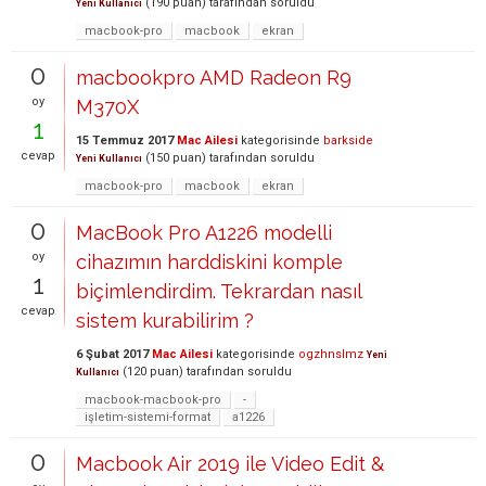
(
190
puan)
tarafından
soruldu
Yeni Kullanıcı
macbook-pro
macbook
ekran
0
macbookpro AMD Radeon R9
oy
M370X
1
15 Temmuz 2017
Mac Ailesi
kategorisinde
barkside
cevap
(
150
puan)
tarafından
soruldu
Yeni Kullanıcı
macbook-pro
macbook
ekran
0
MacBook Pro A1226 modelli
oy
cihazımın harddiskini komple
1
biçimlendirdim. Tekrardan nasıl
cevap
sistem kurabilirim ?
6 Şubat 2017
Mac Ailesi
kategorisinde
ogzhnslmz
Yeni
(
120
puan)
tarafından
soruldu
Kullanıcı
macbook-macbook-pro
-
işletim-sistemi-format
a1226
0
Macbook Air 2019 ile Video Edit &