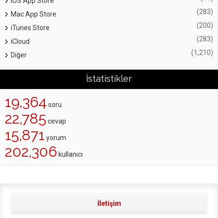
iOS App Store
(283)
Mac App Store
(200)
iTunes Store
(283)
iCloud
(1,210)
Diğer
İstatistikler
19,364
soru
22,785
cevap
15,871
yorum
202,306
kullanıcı
İletişim