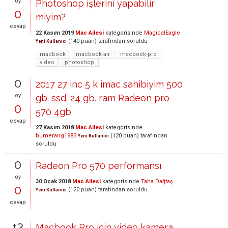
oy
Photoshop işlerini yapabilir
0
miyim?
cevap
22 Kasım 2019
Mac Ailesi
kategorisinde
MagicalEagle
(
140
puan)
tarafından
soruldu
Yeni Kullanıcı
macbook
macbook-air
macbook-pro
video
photoshop
0
2017 27 inc 5 k imac sahibiyim 500
oy
gb. ssd. 24 gb. ram Radeon pro
0
570 4gb
cevap
27 Kasım 2018
Mac Ailesi
kategorisinde
bumerang1983
(
120
puan)
tarafından
Yeni Kullanıcı
soruldu
0
Radeon Pro 570 performansı
oy
30 Ocak 2018
Mac Ailesi
kategorisinde
Taha Dağtaş
0
(
120
puan)
tarafından
soruldu
Yeni Kullanıcı
cevap
+3
Macbook Pro için video kamera