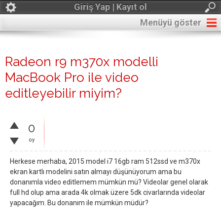
Giriş Yap | Kayıt ol
Menüyü göster
Radeon r9 m370x modelli
MacBook Pro ile video
editleyebilir miyim?
0
oy
Herkese merhaba, 2015 model i7 16gb ram 512ssd ve m370x
ekran kartlı modelini satın almayı düşünüyorum ama bu
donanımla video editlemem mümkün mü? Videolar genel olarak
full hd olup ama arada 4k olmak üzere 5dk civarlarında videolar
yapacağım. Bu donanım ile mümkün müdür?