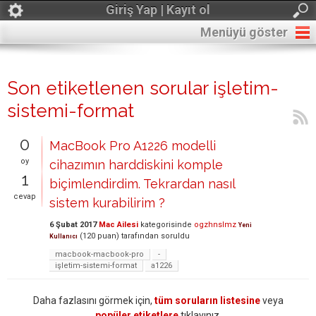
Giriş Yap | Kayıt ol
Menüyü göster
Son etiketlenen sorular işletim-
sistemi-format
0
MacBook Pro A1226 modelli
oy
cihazımın harddiskini komple
1
biçimlendirdim. Tekrardan nasıl
cevap
sistem kurabilirim ?
6 Şubat 2017
Mac Ailesi
kategorisinde
ogzhnslmz
Yeni
(
120
puan)
tarafından
soruldu
Kullanıcı
macbook-macbook-pro
-
işletim-sistemi-format
a1226
Daha fazlasını görmek için,
tüm soruların listesine
veya
popüler etiketlere
tıklayınız.