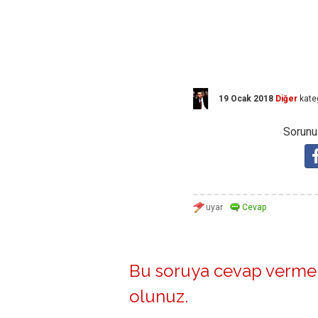
19 Ocak 2018
Diğer
kate
Sorunuz
Bu soruya cevap vermek
olunuz
.