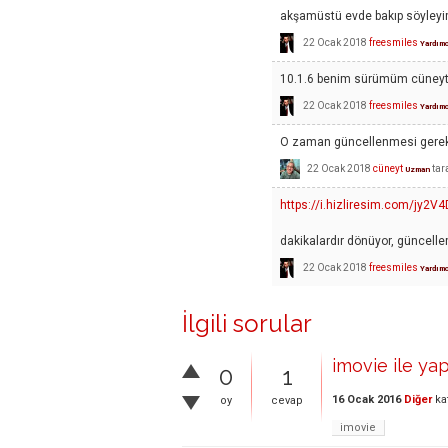
akşamüstü evde bakıp söyleyi
22 Ocak 2018
freesmiles
Yardımc
10.1.6 benim sürümüm cüneyt
22 Ocak 2018
freesmiles
Yardımc
O zaman güncellenmesi gerek
22 Ocak 2018
cüneyt
tar
Uzman
https://i.hizliresim.com/jy2V4
dakikalardır dönüyor, güncelle
22 Ocak 2018
freesmiles
Yardımc
İlgili sorular
imovie ile y
0
1
16 Ocak 2016
Diğer
ka
oy
cevap
imovie