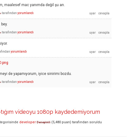
m, maalesef mac yanımda değil şu an.
tarafından
yorumlandı
ı
 bey.
tarafından
yorumlandı
ı
iyor.
afından
yorumlandı
D.png
meyi de yapamıyorum, iyice sinirimi bozdu.
tarafından
yorumlandı
ı
aptığım videoyu 1080p kaydedemiyorum
tegorisinde
developer
(
5,480
puan)
tarafından
soruldu
Deneyimli