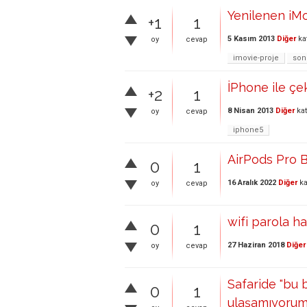
Yenilenen iMo
+1
1
5 Kasım 2013
Diğer
ka
oy
cevap
imovie-proje
son
İPhone ile çe
+2
1
8 Nisan 2013
Diğer
kat
oy
cevap
iphone5
AirPods Pro B
0
1
16 Aralık 2022
Diğer
ka
oy
cevap
wifi parola ha
0
1
27 Haziran 2018
Diğer
oy
cevap
Safaride "bu 
0
1
ulaşamıyoru