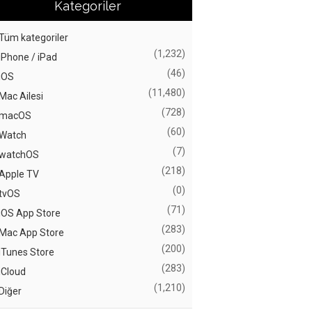
Kategoriler
Tüm kategoriler
(1,232)
iPhone / iPad
(46)
iOS
(11,480)
Mac Ailesi
(728)
macOS
(60)
Watch
(7)
watchOS
(218)
Apple TV
(0)
tvOS
(71)
iOS App Store
(283)
Mac App Store
(200)
iTunes Store
(283)
iCloud
(1,210)
Diğer