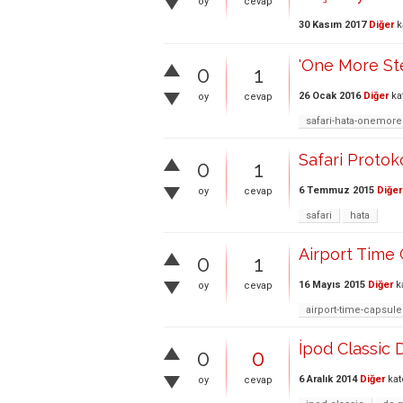
oy
cevap
30 Kasım 2017
Diğer
k
'One More Ste
0
1
26 Ocak 2016
Diğer
ka
oy
cevap
safari-hata-onemores
Safari Protok
0
1
6 Temmuz 2015
Diğer
oy
cevap
safari
hata
Airport Time
0
1
16 Mayıs 2015
Diğer
k
oy
cevap
airport-time-capsule
İpod Classic 
0
0
6 Aralık 2014
Diğer
kat
oy
cevap