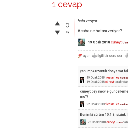
1 cevap
hata veriyor​
0
Acaba ne hatası veriyor?
oy
19 Ocak 2018
cüneyt
Uz
yani mp4 uzantılı dosya var fa
19 Ocak 2018
freesmiles
Yardımc
19 Ocak 2018
cüneyt
tarafında
cüneyt bey imovie güncelleme 
mu??
22 Ocak 2018
freesmiles
Yardımc
Benimki sürüm 10.1.8, sizinki
22 Ocak 2018
cüneyt
tar
Uzman