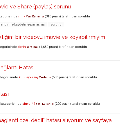
vie ve Share (paylaş) sorunu
tegorisinde
mnk
(
310
puan)
tarafından
soruldu
Yeni Kullanıcı
landırma-kaydetme-paylaşma
sorunu
ktiğim bir videoyu imovie ye koyabilirmiyim
egorisinde
derin
(
1,680
puan)
tarafından
soruldu
Yardımcı
ağlantı Hatası
tegorisinde
kubilaykirsay
(
500
puan)
tarafından
soruldu
Yardımcı
tası
kategorisinde
sinyor44
(
200
puan)
tarafından
soruldu
Yeni Kullanıcı
baglanti ozel degil" hatası alıyorum ve sayfaya
m