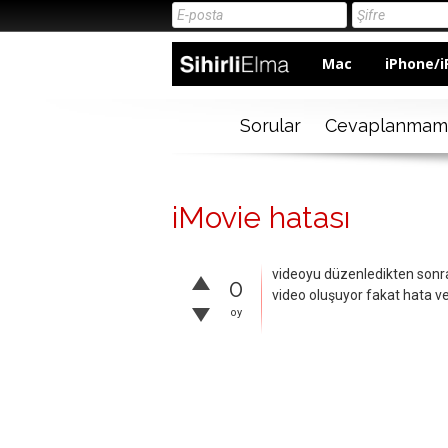
Mac
iPhone/i
Sorular
Cevaplanmam
iMovie hatası
videoyu düzenledikten sonr
0
video oluşuyor fakat hata ver
oy