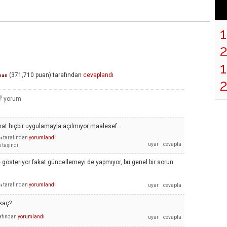
1
(
371,710
puan)
tarafından
cevaplandı
man
kat hiçbir uygulamayla açılmıyor maalesef...
tarafından
yorumlandı
ı
n
taşındı
gösteriyor fakat güncellemeyi de yapmıyor, bu genel bir sorun
tarafından
yorumlandı
ı
 kaç?
afından
yorumlandı