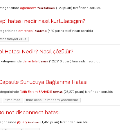
ategorisinde
ogameevo
(
120
puan)
tarafından
soruldu
Yeni Kullanıcı
p' hatası nedir nasıl kurtulacagım?
tegorisinde
emrenesli
(
440
puan)
tarafından
soruldu
Yardımcı
tep-tarayıcı-virüs
ol Hatası Nedir? Nasıl çözülür?
kategorisinde
demirtele
(
122,210
puan)
tarafından
soruldu
Uzman
 Capsule Sunucuya Bağlanma Hatası
ategorisinde
Fatih Ekrem BAHADIR
(
25,270
puan)
tarafından
soruldu
Uzman
time-mac
time-capsule-modem-yedekleme
Do not disconnect hatası
egorisinde
jQuery
(
1,460
puan)
tarafından
soruldu
Yardımcı