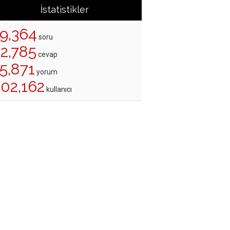
İstatistikler
19,364
soru
22,785
cevap
5,871
yorum
202,162
kullanıcı