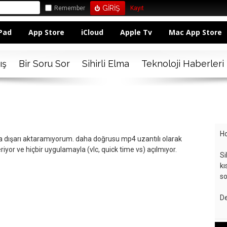
Remember
Kayıt
Pad
App Store
iCloud
Apple Tv
Mac App Store
ış
Bir Soru Sor
Sihirli Elma
Teknoloji Haberleri
Ho
a dışarı aktaramıyorum. daha doğrusu mp4 uzantılı olarak
iyor ve hiçbir uygulamayla (vlc, quick time vs) açılmıyor.
Si
kı
so
De