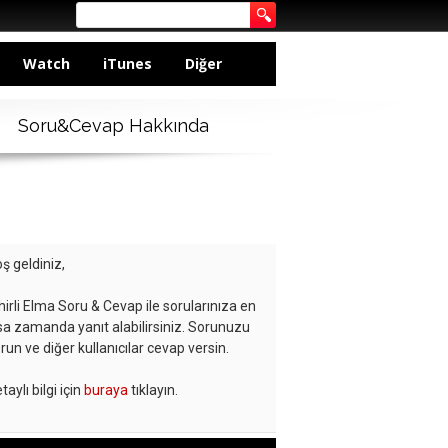
Watch
iTunes
Diğer
Soru&Cevap Hakkında
ş geldiniz,
hirli Elma Soru & Cevap ile sorularınıza en
sa zamanda yanıt alabilirsiniz. Sorunuzu
run ve diğer kullanıcılar cevap versin.
taylı bilgi için
buraya
tıklayın.