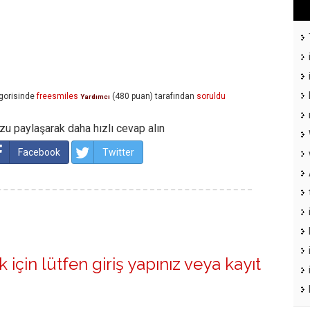
gorisinde
freesmiles
(
480
puan)
tarafından
soruldu
Yardımcı
u paylaşarak daha hızlı cevap alın
Facebook
Twitter
 için lütfen
giriş yapınız
veya
kayıt