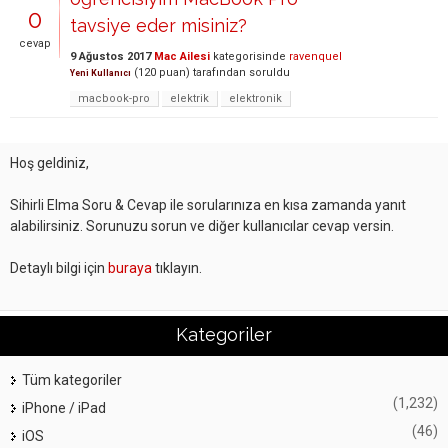
0
tavsiye eder misiniz?
cevap
9 Ağustos 2017
Mac Ailesi
kategorisinde
ravenquel
(
120
puan)
tarafından
soruldu
Yeni Kullanıcı
macbook-pro
elektrik
elektronik
Hoş geldiniz,
Sihirli Elma Soru & Cevap ile sorularınıza en kısa zamanda yanıt
alabilirsiniz. Sorunuzu sorun ve diğer kullanıcılar cevap versin.
Detaylı bilgi için
buraya
tıklayın.
Kategoriler
Tüm kategoriler
(1,232)
iPhone / iPad
(46)
iOS