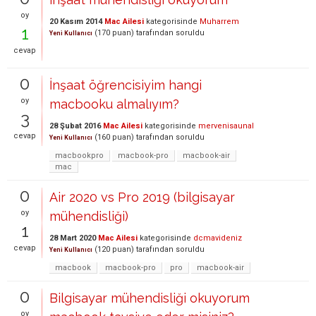
oy
20 Kasım 2014
Mac Ailesi
kategorisinde
Muharrem
1
(
170
puan)
tarafından
soruldu
Yeni Kullanıcı
cevap
0
İnşaat öğrencisiyim hangi
oy
macbooku almalıyım?
3
28 Şubat 2016
Mac Ailesi
kategorisinde
mervenisaunal
cevap
(
160
puan)
tarafından
soruldu
Yeni Kullanıcı
macbookpro
macbook-pro
macbook-air
mac
0
Air 2020 vs Pro 2019 (bilgisayar
oy
mühendisliği)
1
28 Mart 2020
Mac Ailesi
kategorisinde
dcmavideniz
cevap
(
120
puan)
tarafından
soruldu
Yeni Kullanıcı
macbook
macbook-pro
pro
macbook-air
0
Bilgisayar mühendisliği okuyorum
oy