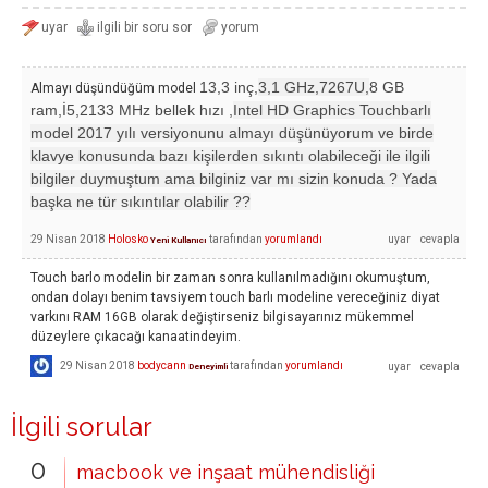
13,3 inç,
3,1 GHz,7267U,
8 GB
Almayı düşündüğüm model
ram,İ5,2133 MHz bellek hızı ,
Intel HD Graphics Touchbarlı
model 2017 yılı versiyonunu almayı düşünüyorum ve birde
klavye konusunda bazı kişilerden sıkıntı olabileceği ile ilgili
bilgiler duymuştum ama bilginiz var mı sizin konuda ? Yada
başka ne tür sıkıntılar olabilir ??
29 Nisan 2018
Holosko
tarafından
yorumlandı
Yeni Kullanıcı
Touch barlo modelin bir zaman sonra kullanılmadığını okumuştum,
ondan dolayı benim tavsiyem touch barlı modeline vereceğiniz diyat
varkını RAM 16GB olarak değiştirseniz bilgisayarınız mükemmel
düzeylere çıkacağı kanaatindeyim.
29 Nisan 2018
bodycann
tarafından
yorumlandı
Deneyimli
İlgili sorular
0
macbook ve inşaat mühendisliği