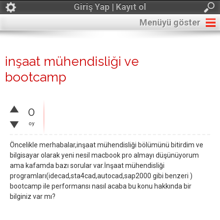
Giriş Yap | Kayıt ol
Menüyü göster
inşaat mühendisliği ve
bootcamp
0
oy
Öncelikle merhabalar,inşaat mühendisliği bölümünü bitirdim ve
bilgisayar olarak yeni nesil macbook pro almayı düşünüyorum
ama kafamda bazı sorular var.İnşaat mühendisliği
programları(idecad,sta4cad,autocad,sap2000 gibi benzeri )
bootcamp ile performansı nasıl acaba bu konu hakkında bir
bilginiz var mı?