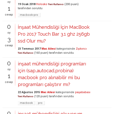
oy
19 Ocak 2018
Holosko
(
200
puan)
Yeni Kullanıcı
1
tarafından
soruldu
cevap
macbook-pro
0
İnşaat Mühendisliği İçin MacBook
oy
Pro 2017 Touch Bar 3.1 ghz 256gb
3
ssd Olur mu?
cevap
23 Temmuz 2017
Mac Ailesi
kategorisinde
Zıpkıncı
(
160
puan)
tarafından
soruldu
Yeni Kullanıcı
0
inşaat mühendisliği programları
oy
için (sap,autocad,probina)
1
macbook pro alınabilir mi bu
cevap
programları çalıştırır mı?
22 Ağustos 2015
Mac Ailesi
kategorisinde
paşababası
(
120
puan)
tarafından
soruldu
Yeni Kullanıcı
macbook
pro
0
inşaat mühendisliği okuyorum