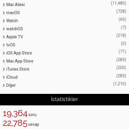
(11,480)
Mac Ailesi
(728)
macOS
(60)
Watch
(7)
watchOS
(218)
Apple TV
(0)
tvOS
(71)
iOS App Store
(283)
Mac App Store
(200)
iTunes Store
(283)
iCloud
(1,210)
Diğer
İstatistikler
19,364
soru
22,785
cevap