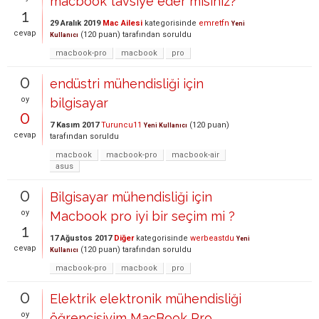
macbook tavsiye eder misiniz?
1
29 Aralık 2019
Mac Ailesi
kategorisinde
emretfn
Yeni
cevap
(
120
puan)
tarafından
soruldu
Kullanıcı
macbook-pro
macbook
pro
0
endüstri mühendisliği için
oy
bilgisayar
0
7 Kasım 2017
Turuncu11
(
120
puan)
Yeni Kullanıcı
cevap
tarafından
soruldu
macbook
macbook-pro
macbook-air
asus
0
Bilgisayar mühendisliği için
oy
Macbook pro iyi bir seçim mi ?
1
17 Ağustos 2017
Diğer
kategorisinde
werbeastdu
Yeni
cevap
(
120
puan)
tarafından
soruldu
Kullanıcı
macbook-pro
macbook
pro
0
Elektrik elektronik mühendisliği
oy
öğrencisiyim MacBook Pro