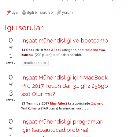
İlgili sorular
0
inşaat mühendisliği ve bootcamp
oy
14 Ocak 2018
Mac Ailesi
kategorisinde
Holosko
Yeni
1
(
200
puan)
tarafından
soruldu
Kullanıcı
cevap
macbook-pro
0
İnşaat Mühendisliği İçin MacBook
oy
Pro 2017 Touch Bar 3.1 ghz 256gb
3
ssd Olur mu?
cevap
23 Temmuz 2017
Mac Ailesi
kategorisinde
Zıpkıncı
(
160
puan)
tarafından
soruldu
Yeni Kullanıcı
0
inşaat mühendisliği programları
oy
için (sap,autocad,probina)
1