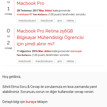
oy
Macbook Pro
1
28 Temmuz 2017
Mac Ailesi
kategorisinde
cevap
metekaan97
(
120
puan)
tarafından
soruldu
Yeni Kullanıcı
macbook-pro
macbook
pro
retina
0
Macbook Pro Retina 256GB
oy
Bilgisayar Mühendisliği Öğrencisi
2
için şimdi alınır mı?
cevap
11 Ağustos 2016
Mac Ailesi
kategorisinde
barisuyar
(
120
puan)
tarafından
soruldu
Yeni Kullanıcı
macbook
macbook-pro
pro
retina
Hoş geldiniz,
Sihirli Elma Soru & Cevap ile sorularınıza en kısa zamanda yanıt
alabilirsiniz. Sorunuzu sorun ve diğer kullanıcılar cevap versin.
Detaylı bilgi için
buraya
tıklayın.