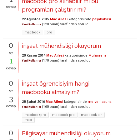
macbook pro alınabilir mi bu
cevap
programları çalıştırır mı?
22 Ağustos 2015
Mac Ailesi
kategorisinde
paşababası
(
120
puan)
tarafından
soruldu
Yeni Kullanıcı
macbook
pro
0
inşaat mühendisliği okuyorum
oy
20 Kasım 2014
Mac Ailesi
kategorisinde
Muharrem
1
(
170
puan)
tarafından
soruldu
Yeni Kullanıcı
cevap
0
İnşaat öğrencisiyim hangi
oy
macbooku almalıyım?
3
28 Şubat 2016
Mac Ailesi
kategorisinde
mervenisaunal
cevap
(
160
puan)
tarafından
soruldu
Yeni Kullanıcı
macbookpro
macbook-pro
macbook-air
mac
0
Bilgisayar mühendisliği okuyorum