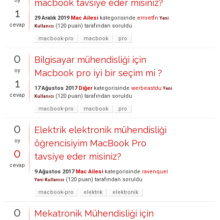
oy
macbook tavsiye eder misiniz?
1
29 Aralık 2019
Mac Ailesi
kategorisinde
emretfn
Yeni
cevap
(
120
puan)
tarafından
soruldu
Kullanıcı
macbook-pro
macbook
pro
0
Bilgisayar mühendisliği için
oy
Macbook pro iyi bir seçim mi ?
1
17 Ağustos 2017
Diğer
kategorisinde
werbeastdu
Yeni
cevap
(
120
puan)
tarafından
soruldu
Kullanıcı
macbook-pro
macbook
pro
0
Elektrik elektronik mühendisliği
oy
öğrencisiyim MacBook Pro
0
tavsiye eder misiniz?
cevap
9 Ağustos 2017
Mac Ailesi
kategorisinde
ravenquel
(
120
puan)
tarafından
soruldu
Yeni Kullanıcı
macbook-pro
elektrik
elektronik
0
Mekatronik Mühendisliği için