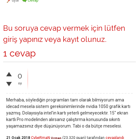
Bu soruya cevap vermek için lütfen
giriş yapınız
veya
kayıt olunuz
.
1 cevap
0
oy
Merhaba, söylediğin programları tam olarak bilmiyorum ama
idecad mesela sistem gereksinimlerinde nvidia 1050 grafik kartı
yazmış. Dolayısıyla intel'in kartı yeterli gelmeyecektir. 15" ekran
kartlı Pro modelinden alırsanız çalıştırma konusunda sıkıntı
yaşamazsınız diye düşünüyorum. Tabi o da bütçe meselesi.
21 Ocak 2018
CybeRmaN
(
23,320
puan)
tarafından
cevaplandı
Uzman