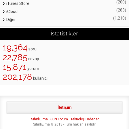
(200)
iTunes Store
(283)
iCloud
(1,210)
Diğer
İstatistikler
19,364
soru
22,785
cevap
15,871
yorum
202,178
kullanıcı
İletişim
SihirliElma
SDN Forum
Teknoloji Haberleri
SihirliElma © 2018 - Tüm hakları saklıdır