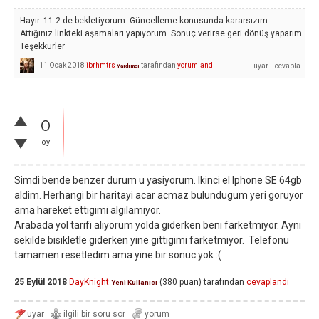
Hayır. 11.2 de bekletiyorum. Güncelleme konusunda kararsızım
Attığınız linkteki aşamaları yapıyorum. Sonuç verirse geri dönüş yaparım.
Teşekkürler
11 Ocak 2018
ibrhmtrs
tarafından
yorumlandı
Yardımcı
0
oy
Simdi bende benzer durum u yasiyorum. Ikinci el Iphone SE 64gb
aldim. Herhangi bir haritayi acar acmaz bulundugum yeri goruyor
ama hareket ettigimi algilamiyor.
Arabada yol tarifi aliyorum yolda giderken beni farketmiyor. Ayni
sekilde bisikletle giderken yine gittigimi farketmiyor. Telefonu
tamamen resetledim ama yine bir sonuc yok :(
25 Eylül 2018
DayKnight
(
380
puan)
tarafından
cevaplandı
Yeni Kullanıcı