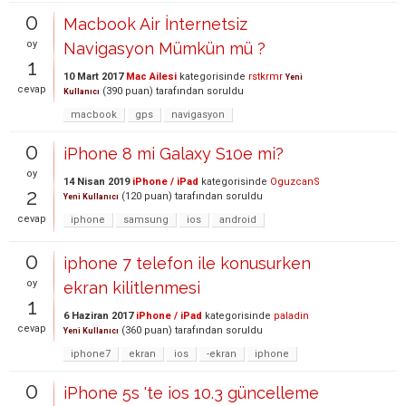
0
Macbook Air İnternetsiz
oy
Navigasyon Mümkün mü ?
1
10 Mart 2017
Mac Ailesi
kategorisinde
rstkrmr
Yeni
cevap
(
390
puan)
tarafından
soruldu
Kullanıcı
macbook
gps
navigasyon
0
iPhone 8 mi Galaxy S10e mi?
oy
14 Nisan 2019
iPhone / iPad
kategorisinde
OguzcanS
2
(
120
puan)
tarafından
soruldu
Yeni Kullanıcı
cevap
iphone
samsung
ios
android
0
iphone 7 telefon ile konusurken
oy
ekran kilitlenmesi
1
6 Haziran 2017
iPhone / iPad
kategorisinde
paladin
cevap
(
360
puan)
tarafından
soruldu
Yeni Kullanıcı
iphone7
ekran
ios
-ekran
iphone
0
iPhone 5s 'te ios 10.3 güncelleme