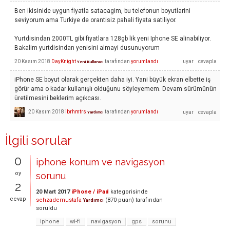
Ben ikisinide uygun fiyatla satacagim, bu telefonun boyutlarini
seviyorum ama Turkiye de orantisiz pahali fiyata satiliyor.
Yurtdisindan 2000TL gibi fiyatlara 128gb lik yeni Iphone SE alinabiliyor.
Bakalim yurtdisindan yenisini almayi dusunuyorum
20 Kasım 2018
DayKnight
tarafından
yorumlandı
Yeni Kullanıcı
iPhone SE boyut olarak gerçekten daha iyi. Yani büyük ekran elbette iş
görür ama o kadar kullanışlı olduğunu söyleyemem. Devam sürümünün
üretilmesini beklerim açıkcası.
20 Kasım 2018
ibrhmtrs
tarafından
yorumlandı
Yardımcı
İlgili sorular
0
iphone konum ve navigasyon
oy
sorunu
2
20 Mart 2017
iPhone / iPad
kategorisinde
cevap
sehzademustafa
(
870
puan)
tarafından
Yardımcı
soruldu
iphone
wi-fi
navigasyon
gps
sorunu