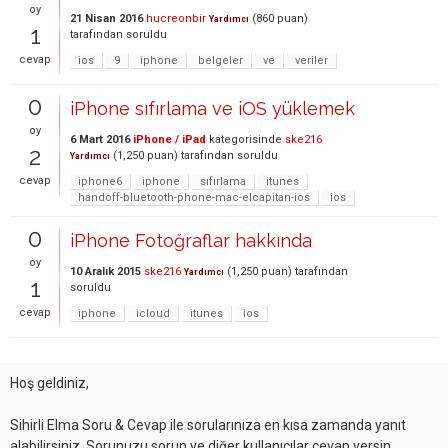
oy
21 Nisan 2016
hucreonbir
(
860
puan)
Yardımcı
1
tarafından
soruldu
cevap
ios
9
iphone
belgeler
ve
veriler
0
iPhone sıfırlama ve iOS yüklemek
oy
6 Mart 2016
iPhone / iPad
kategorisinde
ske216
2
(
1,250
puan)
tarafından
soruldu
Yardımcı
cevap
iphone6
iphone
sıfırlama
itunes
handoff-bluetooth-phone-mac-elcapitan-ios
ios
0
iPhone Fotoğraflar hakkında
oy
10 Aralık 2015
ske216
(
1,250
puan)
tarafından
Yardımcı
1
soruldu
cevap
iphone
icloud
itunes
ios
Hoş geldiniz,
Sihirli Elma Soru & Cevap ile sorularınıza en kısa zamanda yanıt
alabilirsiniz. Sorunuzu sorun ve diğer kullanıcılar cevap versin.