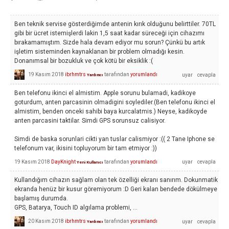
Ben teknik servise gösterdiğimde antenin kırık olduğunu belirttiler. 70TL
gibi bir ücret istemişlerdi lakin 1,5 saat kadar süreceği için cihazımı
bırakamamıştım. Sizde hala devam ediyor mu sorun? Çünkü bu artık
işletim sisteminden kaynaklanan bir problem olmadığı kesin.
Donanımsal bir bozukluk ve çok kötü bir eksiklik :(
19 Kasım 2018
ibrhmtrs
tarafından
yorumlandı
Yardımcı
Ben telefonu ikinci el almistim. Apple sorunu bulamadi, kadikoye
goturdum, anten parcasinin olmadigini soylediler.(Ben telefonu ikinci el
almistim, benden onceki sahibi baya kurcalatmis.) Neyse, kadikoyde
anten parcasini taktilar. Simdi GPS sorunsuz calisiyor.
Simdi de baska sorunlari cikti yan tuslar calismiyor :(( 2 Tane Iphone se
telefonum var, ikisini topluyorum bir tam etmiyor :))
19 Kasım 2018
DayKnight
tarafından
yorumlandı
Yeni Kullanıcı
Kullandığım cihazın sağlam olan tek özelliği ekranı sanırım. Dokunmatik
ekranda henüz bir kusur göremiyorum :D Geri kalan bendede dökülmeye
başlamış durumda.
GPS, Batarya, Touch ID algılama problemi, ...
20 Kasım 2018
ibrhmtrs
tarafından
yorumlandı
Yardımcı