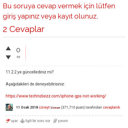
Bu soruya cevap vermek için lütfen
giriş yapınız
veya
kayıt olunuz
.
2 Cevaplar
0
oy
11.2.2 ye güncellediniz mi?
Aşağıdakileri de deneyebilirisiniz:
https://www.technobezz.com/iphone-gps-not-working/
11 Ocak 2018
cüneyt
(
371,710
puan)
tarafından
cevaplandı
Uzman