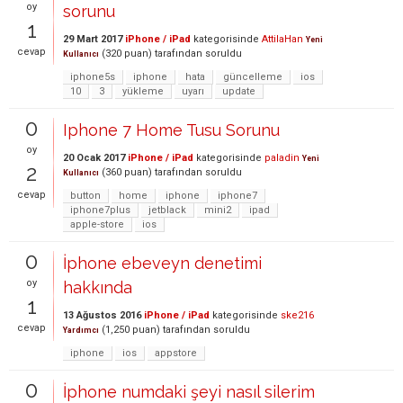
oy
sorunu
1
29 Mart 2017
iPhone / iPad
kategorisinde
AttilaHan
Yeni
cevap
(
320
puan)
tarafından
soruldu
Kullanıcı
iphone5s
iphone
hata
güncelleme
ios
10
3
yükleme
uyarı
update
0
Iphone 7 Home Tusu Sorunu
oy
20 Ocak 2017
iPhone / iPad
kategorisinde
paladin
Yeni
2
(
360
puan)
tarafından
soruldu
Kullanıcı
cevap
button
home
iphone
iphone7
iphone7plus
jetblack
mini2
ipad
apple-store
ios
0
İphone ebeveyn denetimi
oy
hakkında
1
13 Ağustos 2016
iPhone / iPad
kategorisinde
ske216
cevap
(
1,250
puan)
tarafından
soruldu
Yardımcı
iphone
ios
appstore
0
İphone numdaki şeyi nasıl silerim