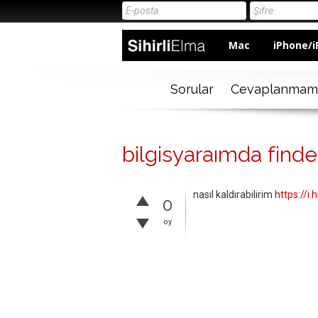
Mac
iPhone/i
Sorular
Cevaplanmam
bilgisyaraımda finde
nasıl kaldırabilirim
https://i
0
oy