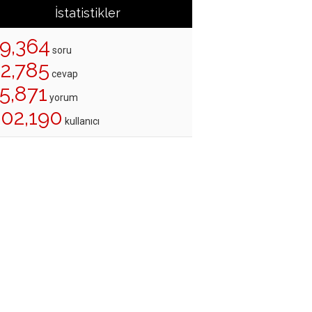
İstatistikler
19,364
soru
22,785
cevap
5,871
yorum
202,190
kullanıcı