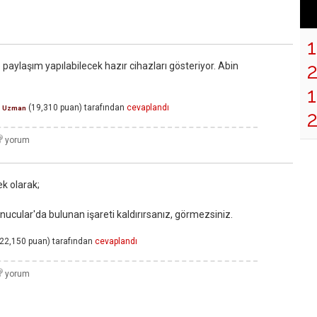
 paylaşım yapılabilecek hazır cihazları gösteriyor. Abin
1
(
19,310
puan)
tarafından
cevaplandı
Uzman
ek olarak;
unucular'da bulunan işareti kaldırırsanız, görmezsiniz.
22,150
puan)
tarafından
cevaplandı