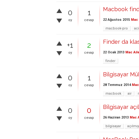
Macbook find
0
1
22 Ağustos 2015
Mac 
oy
cevap
macbook-pro
aci
Finder da kla
+1
2
22 Ocak 2013
Mac Ail
oy
cevap
finder
Bilgisayar Mü
0
1
28 Temmuz 2014
Mac 
oy
cevap
macbook
air
Bilgisayar açı
0
0
26 Haziran 2013
Mac A
oy
cevap
bilgisayar
açılmı