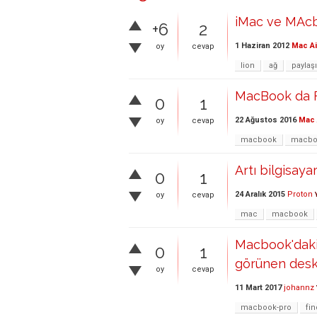
iMac ve MAcb
+6
2
1 Haziran 2012
Mac Ai
oy
cevap
lion
ağ
paylaş
MacBook da Fi
0
1
22 Ağustos 2016
Mac 
oy
cevap
macbook
macbo
Artı bilgisaya
0
1
24 Aralık 2015
Proton
oy
cevap
mac
macbook
Macbook'daki 
0
1
görünen desk
oy
cevap
11 Mart 2017
johannz
macbook-pro
fin