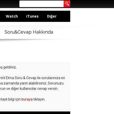
Watch
iTunes
Diğer
Soru&Cevap Hakkında
ş geldiniz,
hirli Elma Soru & Cevap ile sorularınıza en
sa zamanda yanıt alabilirsiniz. Sorunuzu
run ve diğer kullanıcılar cevap versin.
taylı bilgi için
buraya
tıklayın.