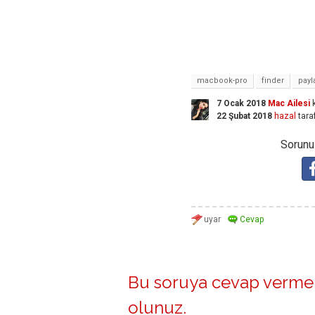
macbook-pro
finder
payl
7 Ocak 2018
Mac Ailesi
k
22 Şubat 2018
hazal
tara
Sorunuz
Bu soruya cevap vermek
olunuz
.