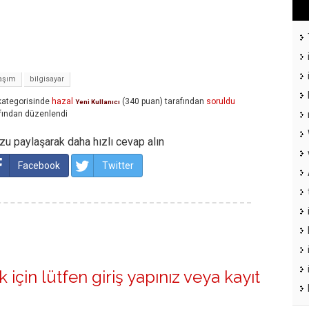
aşım
bilgisayar
ategorisinde
hazal
(
340
puan)
tarafından
soruldu
Yeni Kullanıcı
fından
düzenlendi
u paylaşarak daha hızlı cevap alın
Facebook
Twitter
 için lütfen
giriş yapınız
veya
kayıt