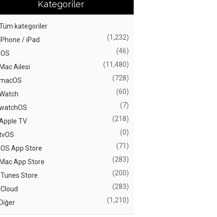
Kategoriler
Tüm kategoriler
(1,232)
iPhone / iPad
(46)
iOS
(11,480)
Mac Ailesi
(728)
macOS
(60)
Watch
(7)
watchOS
(218)
Apple TV
(0)
tvOS
(71)
iOS App Store
(283)
Mac App Store
(200)
iTunes Store
(283)
iCloud
(1,210)
Diğer