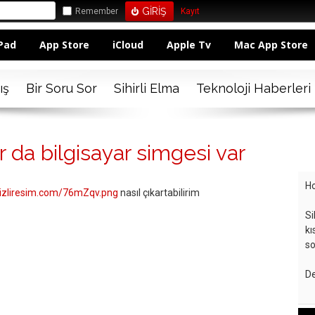
Remember
Kayıt
Pad
App Store
iCloud
Apple Tv
Mac App Store
ış
Bir Soru Sor
Sihirli Elma
Teknoloji Haberleri
r da bilgisayar simgesi var
Ho
.hizliresim.com/76mZqv.png
nasıl çıkartabilirim
Si
kı
so
De