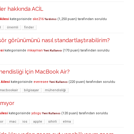
er hakkında ACİL
Ailesi
kategorisinde
ske216
(
1,250
puan)
tarafından
soruldu
Yardımcı
l
önemli
finder
sör görünümünü nasıl standartlaştırabilirim?
esi
kategorisinde
mkayman
(
170
puan)
tarafından
soruldu
Yeni Kullanıcı
hendisliği İçin MacBook Air?
Ailesi
kategorisinde
everesee
(
220
puan)
tarafından
soruldu
Yeni Kullanıcı
macbookair
bilgisayar
mühendisliği
lmıyor
ilesi
kategorisinde
ydogu
(
120
puan)
tarafından
soruldu
Yeni Kullanıcı
yor
mac
ios
apple
sihirli
elma