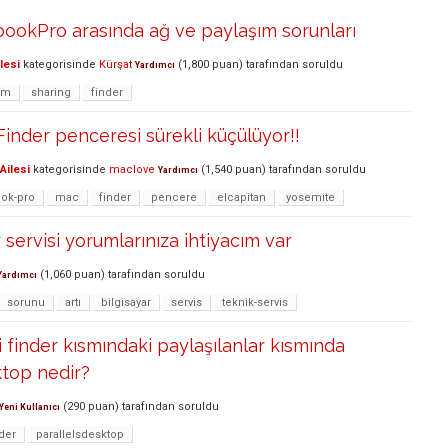
ookPro arasında ağ ve paylaşım sorunları
lesi
kategorisinde
Kürşat
(
1,800
puan)
tarafından
soruldu
Yardımcı
ım
sharing
finder
nder penceresi sürekli küçülüyor!!
Ailesi
kategorisinde
maclove
(
1,540
puan)
tarafından
soruldu
Yardımcı
ok-pro
mac
finder
pencere
elcapitan
yosemite
r servisi yorumlarınıza ihtiyacım var
(
1,060
puan)
tarafından
soruldu
Yardımcı
sorunu
artı
bilgisayar
servis
teknik-servis
finder kısmındaki paylaşılanlar kısmında
top nedir?
(
290
puan)
tarafından
soruldu
Yeni Kullanıcı
der
parallelsdesktop