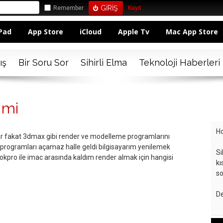
Remember
Kayıt
Pad
App Store
iCloud
Apple Tv
Mac App Store
ış
Bir Soru Sor
Sihirli Elma
Teknoloji Haberleri
 mi
Ho
 fakat 3dmax gibi render ve modelleme programlarını
 programları açamaz halle geldi bilgisayarım yenilemek
Si
pro ile imac arasında kaldım render almak için hangisi
kı
so
De