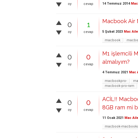
14 Temmuz 2014
Mac 
oy
cevap
Macbook Air 
0
1
5 Şubat 2023
Mac Aile
oy
cevap
macbook
macbo
M1 işlemcili
0
0
almalıyım?
oy
cevap
4 Temmuz 2021
Mac A
macbookpro-
ma
macbook-pro-ram
ACİL!! Macbo
0
0
8GB ram mi be
oy
cevap
11 Ocak 2021
Mac Ail
macbook-macbookair