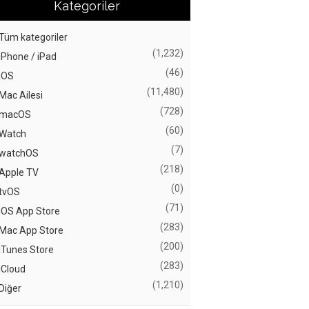
Kategoriler
Tüm kategoriler
(1,232)
iPhone / iPad
(46)
iOS
(11,480)
Mac Ailesi
(728)
macOS
(60)
Watch
(7)
watchOS
(218)
Apple TV
(0)
tvOS
(71)
iOS App Store
(283)
Mac App Store
(200)
iTunes Store
(283)
iCloud
(1,210)
Diğer