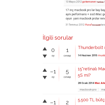
13 Mayıs 2012
gorkemsever
Yardımcı
17 inç macbook pro lar bay bay o
aynı performans + ssd iMac gen
oyun yani macbook prolar rende
31 Temmuz 2012
iYusuf
tar
Deneyimli
İlgili sorular
Thunderbolt m
0
1
14 Haziran 2015
must
oy
cevap
15"retinalı M
–1
5
5S mi?
oy
cevap
28 Ocak 2014
Mac Ail
macbook-pro
ma
5.500 TL bütç
–1
2