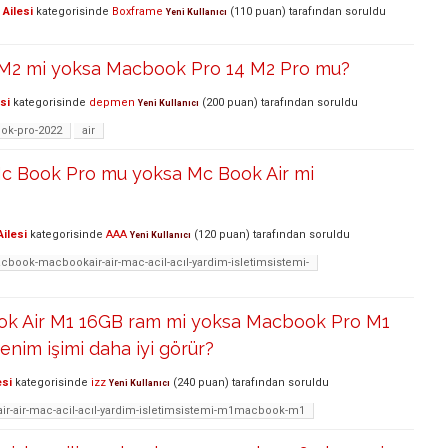
Ailesi
kategorisinde
Boxframe
(
110
puan)
tarafından
soruldu
Yeni Kullanıcı
M2 mi yoksa Macbook Pro 14 M2 Pro mu?
si
kategorisinde
depmen
(
200
puan)
tarafından
soruldu
Yeni Kullanıcı
ok-pro-2022
air
 Mc Book Pro mu yoksa Mc Book Air mi
ilesi
kategorisinde
AAA
(
120
puan)
tarafından
soruldu
Yeni Kullanıcı
cbook-macbookair-air-mac-acil-acıl-yardim-isletimsistemi-
ok Air M1 16GB ram mi yoksa Macbook Pro M1
nim işimi daha iyi görür?
esi
kategorisinde
izz
(
240
puan)
tarafından
soruldu
Yeni Kullanıcı
-air-mac-acil-acıl-yardim-isletimsistemi-m1macbook-m1