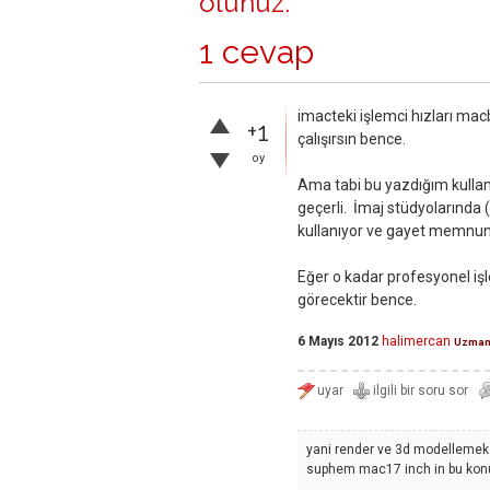
olunuz
.
1 cevap
imacteki işlemci hızları mac
+1
çalışırsın bence.
oy
Ama tabi bu yazdığım kullan
geçerli. İmaj stüdyolarında 
kullanıyor ve gayet memnun
Eğer o kadar profesyonel işle
görecektir bence.
6 Mayıs 2012
halimercan
Uzma
yani render ve 3d modellemek i
suphem mac17 inch in bu konu