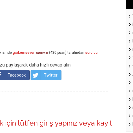
risinde
gorkemsever
(
430
puan)
tarafından
soruldu
Yardımcı
u paylaşarak daha hızlı cevap alın
Facebook
Twitter
 için lütfen
giriş yapınız
veya
kayıt