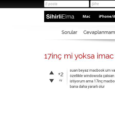
Mac
iPhone/i
Sorular
Cevaplanmam
17inç mi yoksa imac
suan beyaz macbook um var
+2
özellikle windowsda çalısan
oy
istiyorum ama 17inç macbook
bana daha yararlı olur