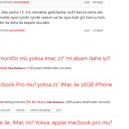
tarafından
yorumlandı
ldu yerine 15, 4 in retinalılar geldi bunlar ssd'li bence retina alın
elde oyun içindir. içinde radeon var bu oyun kartı gts hem iş hem
r da daha da başarılı olucaktır
afından
yorumlandı
onitör mü yoksa imac 27" mi alsam daha iyi?
afaak
(
120
puan)
tarafından
soruldu
Yeni Kullanıcı
acbook Pro mu?,yoksa 21" iMac ile 16GB iPhone
esi
kategorisinde
Efe Ali Öksüz
(
250
puan)
tarafından
soruldu
Yeni Kullanıcı
cbook
retina
retina-display
pro
e ile, iMac mı? Yoksa, apple macbook pro mu?