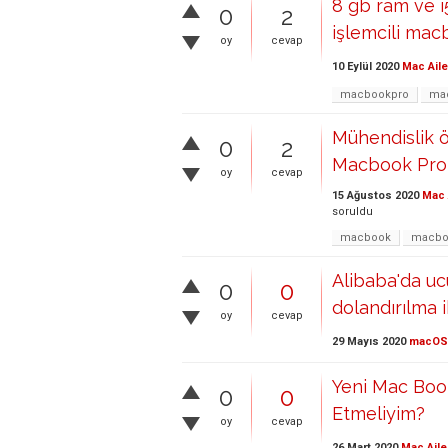
8 gb ram ve i
0
2
işlemcili mac
oy
cevap
10 Eylül 2020
Mac Aile
macbookpro
ma
Mühendislik ö
0
2
Macbook Pro 1
oy
cevap
15 Ağustos 2020
Mac 
soruldu
macbook
macbo
Alibaba'da u
0
0
dolandırılma 
oy
cevap
29 Mayıs 2020
macOS
Yeni Mac Boo
0
0
Etmeliyim?
oy
cevap
26 Mart 2020
Mac Aile