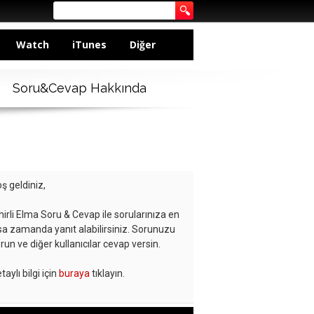
Watch
iTunes
Diğer
Soru&Cevap Hakkında
ş geldiniz,
hirli Elma Soru & Cevap ile sorularınıza en
sa zamanda yanıt alabilirsiniz. Sorunuzu
run ve diğer kullanıcılar cevap versin.
taylı bilgi için
buraya
tıklayın.