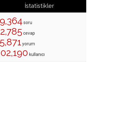
İstatistikler
19,364
soru
22,785
cevap
5,871
yorum
202,190
kullanıcı