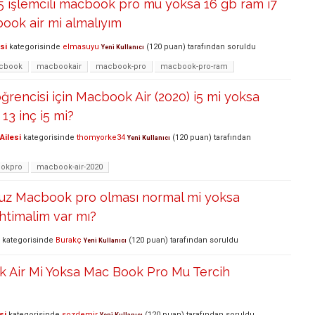
5 işlemcili macbook pro mu yoksa 16 gb ram i7
book air mi almalıyım
si
kategorisinde
elmasuyu
(
120
puan)
tarafından
soruldu
Yeni Kullanıcı
cbook
macbookair
macbook-pro
macbook-pro-ram
ğrencisi için Macbook Air (2020) i5 mi yoksa
3 inç i5 mi?
Ailesi
kategorisinde
thomyorke34
(
120
puan)
tarafından
Yeni Kullanıcı
okpro
macbook-air-2020
cuz Macbook pro olması normal mi yoksa
ihtimalim var mı?
kategorisinde
Burakç
(
120
puan)
tarafından
soruldu
Yeni Kullanıcı
k Air Mi Yoksa Mac Book Pro Mu Tercih
si
kategorisinde
sozdemir
(
120
puan)
tarafından
soruldu