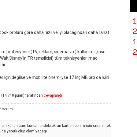
book prolara göre daha hızlı ve iyi olacağından daha rahat
1
ım profesyonel (TV, reklam, sinema vb.) kullanım içinse
(Walt Disney'in TR temsilcisi) tüm teknisyenler imac
lar.
r için değilse ve mobilite önemliyse 17 inç MB pro da işini
(
14,710
puan)
tarafından
cevaplandı
n
cin kullanicam bunlar icndeki ekran kartlari benim icin onemli tek
da yeterli olup olamiyacagi