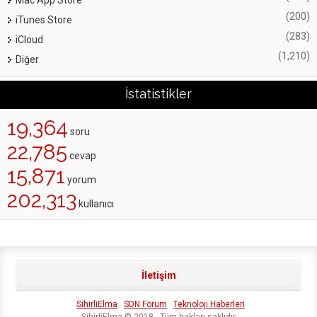
Mac App Store
(200)
iTunes Store
(283)
iCloud
(1,210)
Diğer
İstatistikler
19,364
soru
22,785
cevap
15,871
yorum
202,313
kullanıcı
İletişim
SihirliElma
SDN Forum
Teknoloji Haberleri