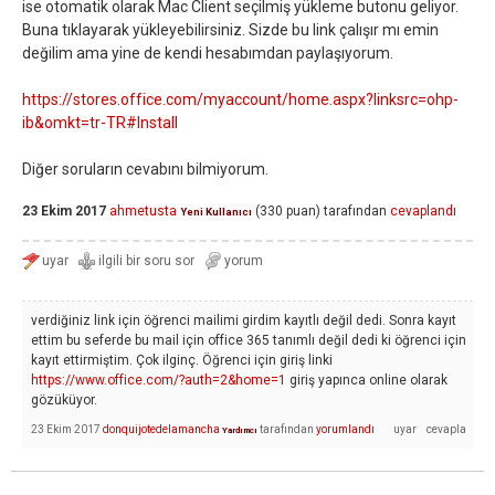
ise otomatik olarak Mac Client seçilmiş yükleme butonu geliyor.
Buna tıklayarak yükleyebilirsiniz. Sizde bu link çalışır mı emin
değilim ama yine de kendi hesabımdan paylaşıyorum.
https://stores.office.com/myaccount/home.aspx?linksrc=ohp-
ib&omkt=tr-TR#Install
Diğer soruların cevabını bilmiyorum.
23 Ekim 2017
ahmetusta
(
330
puan)
tarafından
cevaplandı
Yeni Kullanıcı
verdiğiniz link için öğrenci mailimi girdim kayıtlı değil dedi. Sonra kayıt
ettim bu seferde bu mail için office 365 tanımlı değil dedi ki öğrenci için
kayıt ettirmiştim. Çok ilginç. Öğrenci için giriş linki
https://www.office.com/?auth=2&home=1
giriş yapınca online olarak
gözüküyor.
23 Ekim 2017
donquijotedelamancha
tarafından
yorumlandı
Yardımcı