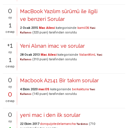
0
MacBook Yazılım sürümü ile ilgili
oy
ve benzeri Sorular
1
2 Ocak 2015
Mac Ailesi
kategorisinde
kamil36
Yeni
cevap
(
320
puan)
tarafından
soruldu
Kullanıcı
+1
Yeni Alınan imac ve sorular
oy
28 Ocak 2013
Mac Ailesi
kategorisinde
ValiantKmL
Yeni
1
(
310
puan)
tarafından
soruldu
Kullanıcı
cevap
0
Macbook A2141 Bir takım sorular
oy
4 Ekim 2020
macOS
kategorisinde
berkaktuna
Yeni
0
(
140
puan)
tarafından
soruldu
Kullanıcı
cevap
0
yeni mac i den ilk sorular
oy
22 Ekim 2017
donquijotedelamancha
(
710
Yardımcı