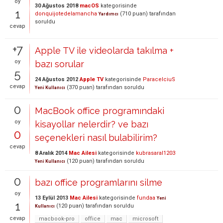
oy
30 Ağustos 2018
macOS
kategorisinde
1
donquijotedelamancha
(
710
puan)
tarafından
Yardımcı
soruldu
cevap
+7
Apple TV ile videolarda takılma +
oy
bazı sorular
5
24 Ağustos 2012
Apple TV
kategorisinde
ParacelciuS
cevap
(
370
puan)
tarafından
soruldu
Yeni Kullanıcı
0
MacBook office programındaki
oy
kisayollar nelerdir? ve bazı
0
seçenekleri nasıl bulabilirim?
cevap
8 Aralık 2014
Mac Ailesi
kategorisinde
kubrasaral1203
(
120
puan)
tarafından
soruldu
Yeni Kullanıcı
0
bazı office programlarını silme
oy
13 Eylül 2013
Mac Ailesi
kategorisinde
fundaa
Yeni
1
(
120
puan)
tarafından
soruldu
Kullanıcı
cevap
macbook-pro
office
mac
microsoft