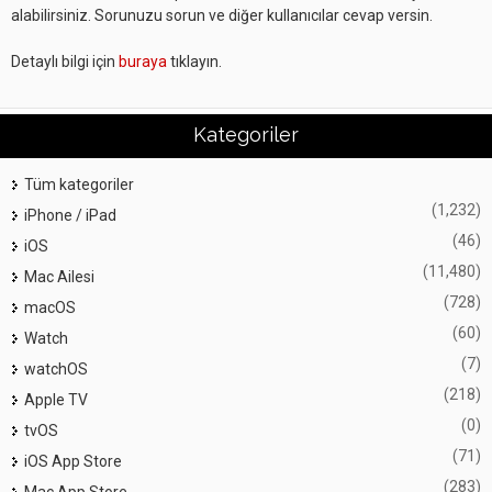
alabilirsiniz. Sorunuzu sorun ve diğer kullanıcılar cevap versin.
Detaylı bilgi için
buraya
tıklayın.
Kategoriler
Tüm kategoriler
(1,232)
iPhone / iPad
(46)
iOS
(11,480)
Mac Ailesi
(728)
macOS
(60)
Watch
(7)
watchOS
(218)
Apple TV
(0)
tvOS
(71)
iOS App Store
(283)