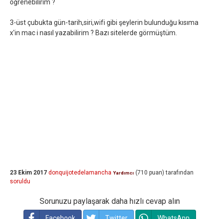
öğrenebilirim ?
3-üst çubukta gün-tarih,siri,wifi gibi şeylerin bulunduğu kısıma
x'in mac i nasıl yazabilirim ? Bazı sitelerde görmüştüm.
23 Ekim 2017
donquijotedelamancha
(
710
puan)
tarafından
Yardımcı
soruldu
Sorunuzu paylaşarak daha hızlı cevap alın
Facebook
Twitter
WhatsApp