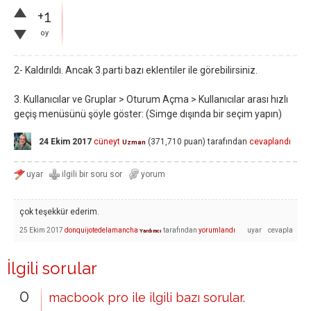
+1
oy
2- Kaldırıldı. Ancak 3.parti bazı eklentiler ile görebilirsiniz.
3. Kullanıcılar ve Gruplar > Oturum Açma > Kullanıcılar arası hızlı
geçiş menüsünü şöyle göster: (Simge dışında bir seçim yapın)
24 Ekim 2017
cüneyt
(
371,710
puan)
tarafından
cevaplandı
Uzman
çok teşekkür ederim.
25 Ekim 2017
donquijotedelamancha
tarafından
yorumlandı
Yardımcı
İlgili sorular
0
macbook pro ile ilgili bazı sorular.