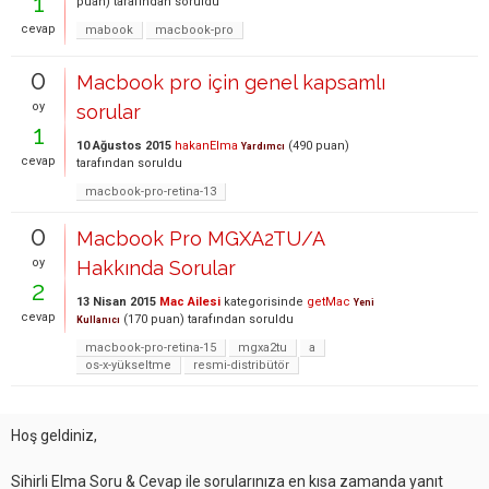
1
puan)
tarafından
soruldu
cevap
mabook
macbook-pro
0
Macbook pro için genel kapsamlı
oy
sorular
1
10 Ağustos 2015
hakanElma
(
490
puan)
Yardımcı
cevap
tarafından
soruldu
macbook-pro-retina-13
0
Macbook Pro MGXA2TU/A
oy
Hakkında Sorular
2
13 Nisan 2015
Mac Ailesi
kategorisinde
getMac
Yeni
cevap
(
170
puan)
tarafından
soruldu
Kullanıcı
macbook-pro-retina-15
mgxa2tu
a
os-x-yükseltme
resmi-distribütör
Hoş geldiniz,
Sihirli Elma Soru & Cevap ile sorularınıza en kısa zamanda yanıt