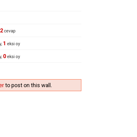
2
cevap
1
y,
eksi oy
0
y,
eksi oy
er
to post on this wall.