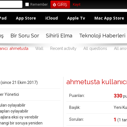
Remember
Kayıt
Pad
App Store
iCloud
Apple Tv
Mac App Store
ış
Bir Soru Sor
Sihirli Elma
Teknoloji Haberleri
anıcı: ahmetusta
Wall
Recent activity
All questions
All an
ahmetusta kullanıcısı
l (since 21 Ekim 2017)
er Yönetici
330
Puanları:
pu
ları oylayabilir
Başlık:
Yeni Kul
pları oylayabilir
jlara eksi oy verebilir
1
Soruları:
(
1
tan
hangi bir soruya yeniden