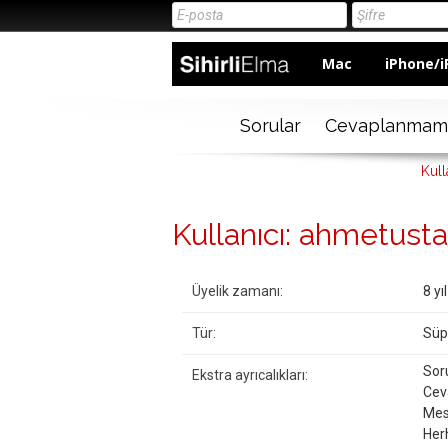
Mac
iPhone/i
Sorular
Cevaplanmam
Kull
Kullanıcı: ahmetusta
Üyelik zamanı:
8 yı
Tür:
Süp
Soru
Ekstra ayrıcalıkları:
Ceva
Mesa
Her