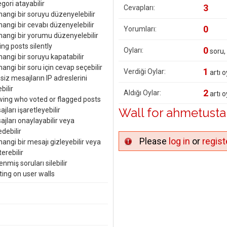
gori atayabilir
3
Cevapları:
hangi bir soruyu düzenyelebilir
angi bir cevabı düzenyelebilir
0
Yorumları:
hangi bir yorumu düzenyelebilir
ing posts silently
0
Oyları:
soru,
angi bir soruyu kapatabilir
angi bir soru için cevap seçebilir
1
Verdiği Oylar:
artı o
siz mesajların IP adreslerini
bilir
2
Aldığı Oylar:
artı o
wing who voted or flagged posts
Wall for ahmetusta
jları işaretleyebilir
jları onaylayabilir veya
debilir
Please
log in
or
regist
angi bir mesajı gizleyebilir veya
erebilir
enmiş soruları silebilir
ting on user walls