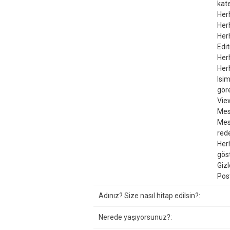
kate
Her
Herh
Her
Edit
Herh
Herh
Isim
göre
Vie
Mesa
Mesa
rede
Herh
göst
Gizl
Pos
Adınız? Size nasıl hitap edilsin?:
Nerede yaşıyorsunuz?: