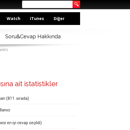
Watch
iTunes
Diğer
Soru&Cevap Hakkında
swers
na ait istatistikler
an (
811
. sırada)
lanıcı
esi en iyi cevap seçildi)