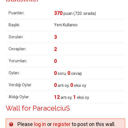
370
Puanları:
puan (
720
. sırada)
Başlık:
Yeni Kullanıcı
3
Soruları:
2
Cevapları:
0
Yorumları:
0
0
Oyları:
soru,
cevap
0
0
Verdiği Oylar:
artı oy,
eksi oy
12
1
Aldığı Oylar:
artı oy,
eksi oy
Wall for ParacelciuS
Please
log in
or
register
to post on this wall.