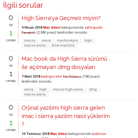
İlgili sorular
0
High Sierra'ya Geçmeli miyim?
oy
9 Nisan 2018
Mac Ailesi
kategorisinde
zaferguder
1
(
2,580
puan)
tarafından
soruldu
Deneyimli
cevap
macos
sierra
macbookpro
high
macos-sierra
time-machine
0
Mac book da High Sierra sürümü
oy
ile açılmayan .dmg dosyaları
1
7 Mart 2018
kadirgocebe
(
180
puan)
Yeni Kullanıcı
cevap
tarafından
soruldu
sierra
high
macos-high-sierra
dmg
macos-sierra
0
Orjinal yazılımı high sierra gelen
oy
imac i sierra yazılım nasıl yüklerim
1
?
cevap
10 Temmuz 2018
Mac Ailesi
kategorisinde
turkersin