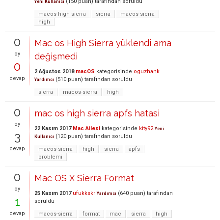
(
150
puan)
tarafından
soruldu
Yeni Kullanıcı
macos-high-sierra
sierra
macos-sierra
high
0
Mac os High Sierra yüklendi ama
oy
değişmedi
0
2 Ağustos 2018
macOS
kategorisinde
oguzhank
cevap
(
510
puan)
tarafından
soruldu
Yardımcı
sierra
macos-sierra
high
0
mac os high sierra apfs hatasi
oy
22 Kasım 2017
Mac Ailesi
kategorisinde
kity92
Yeni
3
(
120
puan)
tarafından
soruldu
Kullanıcı
cevap
macos-sierra
high
sierra
apfs
problemi
0
Mac OS X Sierra Format
oy
25 Kasım 2017
ufukkskr
(
640
puan)
tarafından
Yardımcı
1
soruldu
cevap
macos-sierra
format
mac
sierra
high