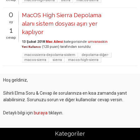
macos-high-sierra
sierra
macos-sierra
0
MacOS High Sierra Depolama
oy
alanı sistem dosyası aşırı yer
1
kaplıyor
cevap
13 Şubat 2018
Mac Ailesi
kategorisinde
umranaskin
(
120
puan)
tarafından
soruldu
Yeni Kullanıcı
macossierra-depolama-sistem
depolama-diğer-
macos-sierra
sierra
macos-high-sierra
Hoş geldiniz,
Sihirli Elma Soru & Cevap ile sorularınıza en kısa zamanda yanıt
alabilirsiniz. Sorunuzu sorun ve diğer kullanıcılar cevap versin.
Detaylı bilgi için
buraya
tıklayın.
Kategoriler