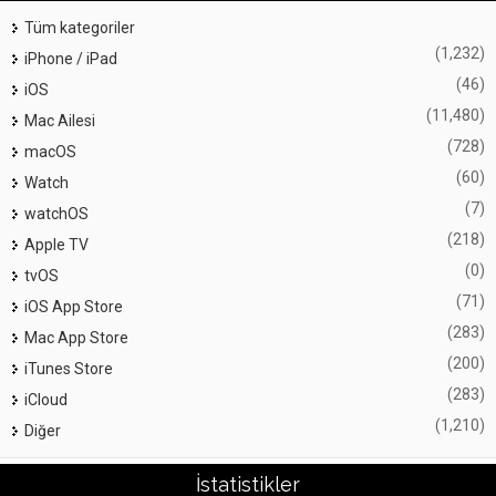
Tüm kategoriler
(1,232)
iPhone / iPad
(46)
iOS
(11,480)
Mac Ailesi
(728)
macOS
(60)
Watch
(7)
watchOS
(218)
Apple TV
(0)
tvOS
(71)
iOS App Store
(283)
Mac App Store
(200)
iTunes Store
(283)
iCloud
(1,210)
Diğer
İstatistikler