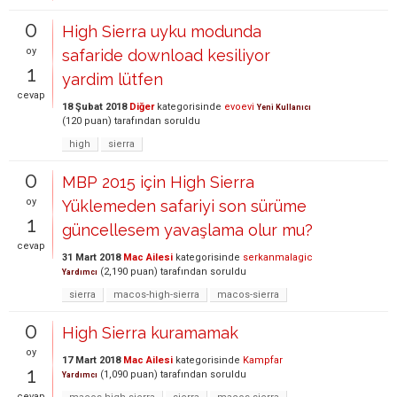
0
High Sierra uyku modunda
oy
safaride download kesiliyor
1
yardim lütfen
cevap
18 Şubat 2018
Diğer
kategorisinde
evoevi
Yeni Kullanıcı
(
120
puan)
tarafından
soruldu
high
sierra
0
MBP 2015 için High Sierra
oy
Yüklemeden safariyi son sürüme
1
güncellesem yavaşlama olur mu?
cevap
31 Mart 2018
Mac Ailesi
kategorisinde
serkanmalagic
(
2,190
puan)
tarafından
soruldu
Yardımcı
sierra
macos-high-sierra
macos-sierra
0
High Sierra kuramamak
oy
17 Mart 2018
Mac Ailesi
kategorisinde
Kampfar
1
(
1,090
puan)
tarafından
soruldu
Yardımcı
cevap