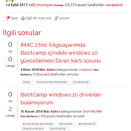
14 Eylül 2017
sefil_muzisyen
(
25,570
puan)
tarafından
cevaplandı
Uzman
İlgili sorular
0
İMAC 27inc bilgisayarımda
oy
Bootcamp içindeki windows 10
0
güncellemesi Ekran kartı sorunu
cevap
4 Ekim 2018
Mac Ailesi
kategorisinde
cosanon
Yeni
(
120
puan)
tarafından
soruldu
Kullanıcı
imac
bootcamp-windows
bootcamp
0
BootCamp windows 10 driverları
oy
bulamıyorum
2
15 Kasım 2016
Mac Ailesi
kategorisinde
Emre ALTAN
cevap
(
150
puan)
tarafından
soruldu
Yeni Kullanıcı
bootcamp-windows
windows
windows10
macbook-pro
bootcamp