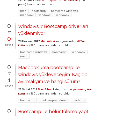
24 Temmuz 2017
ahmetyusuf02
(
160
Yeni Kullanıcı
puan)
tarafından
soruldu
mac
bootcamp
bootcamp-windows
macbook
windows
windows7
0
Windows 7 Bootcamp driverları
oy
yüklenmiyor.
0
28 Haziran 2017
Mac Ailesi
kategorisinde
ddt
Yeni
cevap
(
290
puan)
tarafından
soruldu
Kullanıcı
bootcamp-windows
bootcamp
windows7
imac
0
Macbook'uma bootcamp ile
oy
windows yükleyeceğim. Kaç gb
1
ayırmalıyım ve hangi sürüm?
cevap
25 Şubat 2017
Mac Ailesi
kategorisinde
youseeb_
Yeni
(
360
puan)
tarafından
soruldu
Kullanıcı
bootcamp
bootcamp-windows
macbook
0
Bootcamp ile bölüntüleme yaptı