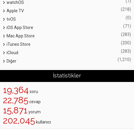
(7)
watchOS
(218)
Apple TV
(0)
tvOS
(71)
iOS App Store
(283)
Mac App Store
(200)
iTunes Store
(283)
iCloud
(1,210)
Diğer
İstatistikler
19,364
soru
22,785
cevap
15,871
yorum
202,045
kullanıcı