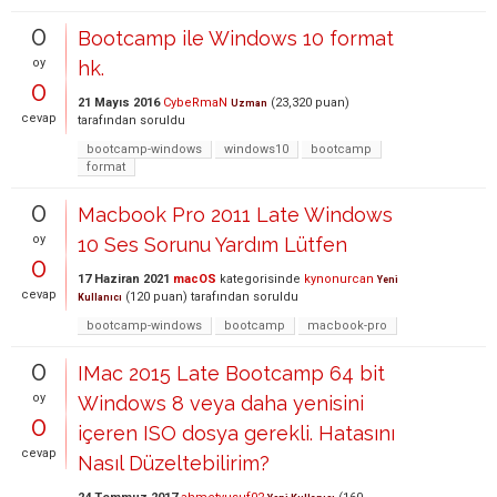
0
Bootcamp ile Windows 10 format
oy
hk.
0
21 Mayıs 2016
CybeRmaN
(
23,320
puan)
Uzman
cevap
tarafından
soruldu
bootcamp-windows
windows10
bootcamp
format
0
Macbook Pro 2011 Late Windows
oy
10 Ses Sorunu Yardım Lütfen
0
17 Haziran 2021
macOS
kategorisinde
kynonurcan
Yeni
cevap
(
120
puan)
tarafından
soruldu
Kullanıcı
bootcamp-windows
bootcamp
macbook-pro
0
IMac 2015 Late Bootcamp 64 bit
oy
Windows 8 veya daha yenisini
0
içeren ISO dosya gerekli. Hatasını
cevap
Nasıl Düzeltebilirim?