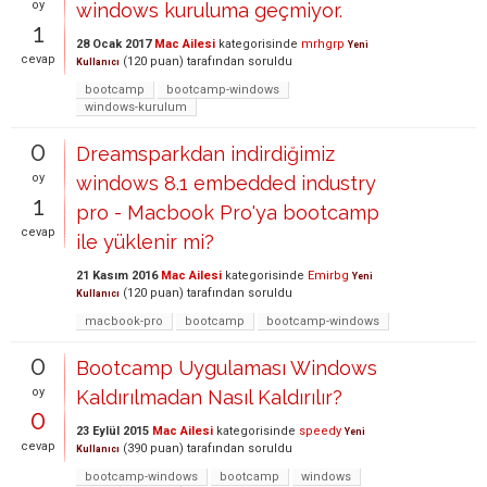
oy
windows kuruluma geçmiyor.
1
28 Ocak 2017
Mac Ailesi
kategorisinde
mrhgrp
Yeni
cevap
(
120
puan)
tarafından
soruldu
Kullanıcı
bootcamp
bootcamp-windows
windows-kurulum
0
Dreamsparkdan indirdiğimiz
oy
windows 8.1 embedded industry
1
pro - Macbook Pro'ya bootcamp
cevap
ile yüklenir mi?
21 Kasım 2016
Mac Ailesi
kategorisinde
Emirbg
Yeni
(
120
puan)
tarafından
soruldu
Kullanıcı
macbook-pro
bootcamp
bootcamp-windows
0
Bootcamp Uygulaması Windows
oy
Kaldırılmadan Nasıl Kaldırılır?
0
23 Eylül 2015
Mac Ailesi
kategorisinde
speedy
Yeni
cevap
(
390
puan)
tarafından
soruldu
Kullanıcı
bootcamp-windows
bootcamp
windows