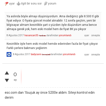
Ya aslında böyle almayı düşünüyordum. Ama dediğiniz gibi 8.500 tl gibi
fiyat ediyor. O fiyata güncel model alınabilir. 12.sınıfa geçtim, yeni bir
bilgisayar almam kesinlikle şart o yüzden öyle düşündüm ama bence
almaya gerek yok, hem eski model hem de fiyat 8K ya çıkıyor
8 Ağustos 2017
hasancan35
tarafından
yorumlandı
Yardımcı
Kesinlikle öyle hem eski model hemde ederinden fazla bir fiyat çıkıyor.
Farklı yerlere bakmanı yeğlerim
8 Ağustos 2017
bodycann
tarafından
yorumlandı
Deneyimli
0
oy
esc.com dan 1buçuk ay önce 5200e aldım. Siteyi kontrol edin
derim