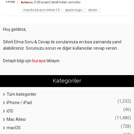
cevap
(
120
puan)
tarafından
soruldu
Kullanıcı
macbook-pro-retina-13
apple-logo
ekran
Hoş geldiniz,
Sihirli Elma Soru & Cevap ile sorularınıza en kısa zamanda yanıt
alabilirsiniz. Sorunuzu sorun ve diğer kullanıcılar cevap versin.
Detaylı bilgi için
buraya
tıklayın.
Kategoriler
Tüm kategoriler
(1,232)
iPhone / iPad
(46)
iOS
(11,480)
Mac Ailesi
(728)
macOS