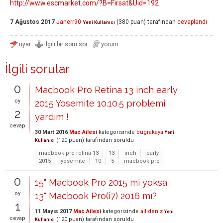
http://www.escmarket.com/?B=Firsat&Uid=192
7 Ağustos 2017
Janerr90
(
380
puan)
tarafından
cevaplandı
Yeni Kullanıcı
İlgili sorular
0
Macbook Pro Retina 13 inch early
oy
2015 Yosemite 10.10.5 problemi
2
yardım !
cevap
30 Mart 2016
Mac Ailesi
kategorisinde
bugrakaya
Yeni
(
120
puan)
tarafından
soruldu
Kullanıcı
macbook-pro-retina-13
13
inch
early
2015
yosemite
10
5
macbook-pro
0
15" Macbook Pro 2015 mi yoksa
oy
13" Macbook Pro(i7) 2016 mı?
1
11 Mayıs 2017
Mac Ailesi
kategorisinde
allideniz
Yeni
cevap
(
120
puan)
tarafından
soruldu
Kullanıcı