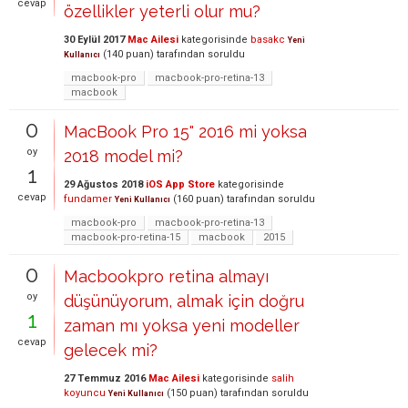
cevap
özellikler yeterli olur mu?
30 Eylül 2017
Mac Ailesi
kategorisinde
basakc
Yeni
(
140
puan)
tarafından
soruldu
Kullanıcı
macbook-pro
macbook-pro-retina-13
macbook
0
MacBook Pro 15" 2016 mi yoksa
oy
2018 model mi?
1
29 Ağustos 2018
iOS App Store
kategorisinde
cevap
fundamer
(
160
puan)
tarafından
soruldu
Yeni Kullanıcı
macbook-pro
macbook-pro-retina-13
macbook-pro-retina-15
macbook
2015
0
Macbookpro retina almayı
oy
düşünüyorum, almak için doğru
1
zaman mı yoksa yeni modeller
cevap
gelecek mi?
27 Temmuz 2016
Mac Ailesi
kategorisinde
salih
koyuncu
(
150
puan)
tarafından
soruldu
Yeni Kullanıcı