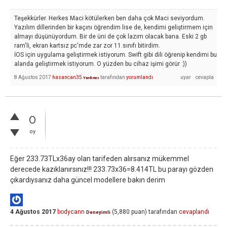
Teşekkürler. Herkes Maci kötülerken ben daha çok Maci seviyordum.
Yazılım dillerinden bir kaçını öğrendim lise de, kendimi geliştirmem için
almayı düşünüyordum. Bir de üni de çok lazım olacak bana. Eski 2 gb
ram'li, ekran kartsız pc'mde zar zor 11.sınıfı bitirdim.
İOS için uygulama geliştirmek istiyorum. Swift gibi dili öğrenip kendimi bu
alanda geliştirmek istiyorum. O yüzden bu cihaz işimi görür :))
8 Ağustos 2017
hasancan35
tarafından
yorumlandı
Yardımcı
0
oy
Eğer 233.73TLx36ay olan tarifeden alırsanız mükemmel
derecede kazıklanırsınız!!! 233.73x36=8.414TL bu parayı gözden
çıkardıysanız daha güncel modellere bakın derim
4 Ağustos 2017
bodycann
(
5,880
puan)
tarafından
cevaplandı
Deneyimli