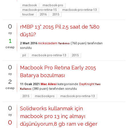
macbook
macbook-pro
macbook-pro-retina-15
macbook-pro-retina-13
toucbar
2016
2015
0
rMBP 13" 2015 Pil 2.5 saat de %80
oy
düştü?
1
2 Mart 2016
nicksizadam
(
760
puan)
tarafından
Yardımcı
cevap
soruldu
pil
macbook-pro-retina-13
2015
0
Macbook Pro Retına Early 2015
oy
Batarya bozulması
2
11 Ocak 2021
Mac Ailesi
kategorisinde
DayKnight
Yeni
cevap
(
380
puan)
tarafından
soruldu
Kullanıcı
2015
macbookpro
macbook-pro-retina-13
0
Solidworks kullanmak için
oy
macbook pro 13 inç almayı
0
düşünüyorum,8 gb ram ve diğer