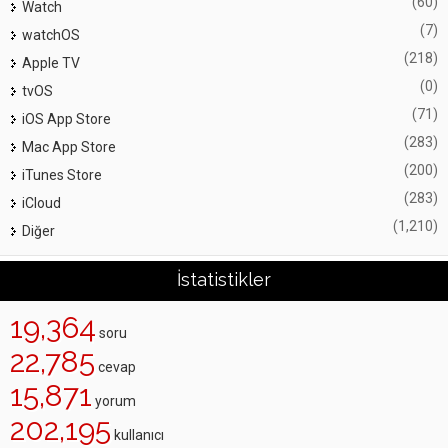
(60)
Watch
(7)
watchOS
(218)
Apple TV
(0)
tvOS
(71)
iOS App Store
(283)
Mac App Store
(200)
iTunes Store
(283)
iCloud
(1,210)
Diğer
İstatistikler
19,364
soru
22,785
cevap
15,871
yorum
202,195
kullanıcı