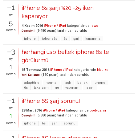
–1
iPhone 6s şarjı %20 -25 iken
oy
kapanıyor
5
4 Kasım 2016
iPhone / iPad
kategorisinde
lewo
cevap
(
9,480
puan)
tarafından
soruldu
Deneyimli
iphone
iphone6s
6s
şarj
kapanma
–3
herhangi usb bellek iphone 6s te
oy
görülürmü
1
15 Temmuz 2016
iPhone / iPad
kategorisinde
hbulker
cevap
(
160
puan)
tarafından
soruldu
Yeni Kullanıcı
adaptörle
normal
flaşh
bellek
iphone
6s
takarsam
ne
yapmam
lazım
–1
iPhone 6S şarj sorunu!
oy
28 Mart 2016
iPhone / iPad
kategorisinde
bodycann
1
(
5,880
puan)
tarafından
soruldu
Deneyimli
cevap
iphone
6s
şarj
sorunu
–1