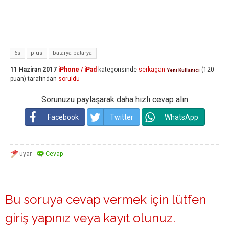
6s
plus
batarya-batarya
11 Haziran 2017
iPhone / iPad
kategorisinde
serkagan
(
120
Yeni Kullanıcı
puan)
tarafından
soruldu
Sorunuzu paylaşarak daha hızlı cevap alın
Facebook
Twitter
WhatsApp
Bu soruya cevap vermek için lütfen
giriş yapınız
veya
kayıt olunuz
.