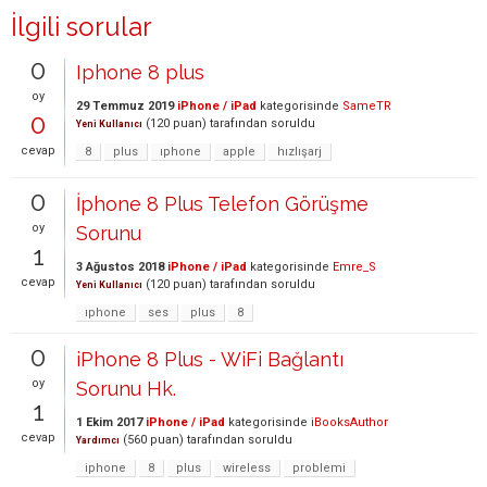
İlgili sorular
0
Iphone 8 plus
oy
29 Temmuz 2019
iPhone / iPad
kategorisinde
SameTR
0
(
120
puan)
tarafından
soruldu
Yeni Kullanıcı
cevap
8
plus
ıphone
apple
hızlışarj
0
İphone 8 Plus Telefon Görüşme
oy
Sorunu
1
3 Ağustos 2018
iPhone / iPad
kategorisinde
Emre_S
cevap
(
120
puan)
tarafından
soruldu
Yeni Kullanıcı
ıphone
ses
plus
8
0
iPhone 8 Plus - WiFi Bağlantı
oy
Sorunu Hk.
1
1 Ekim 2017
iPhone / iPad
kategorisinde
iBooksAuthor
cevap
(
560
puan)
tarafından
soruldu
Yardımcı
iphone
8
plus
wireless
problemi