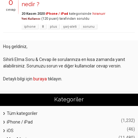
0
nedir ?
cevap
20 Kasım 2020
iPhone / iPad
kategorisinde
hiranurr
(
120
puan)
tarafından
soruldu
Yeni Kullanıcı
iphone
8
plus
şarj-aleti
sorunu
Hoş geldiniz,
Sihirli Elma Soru & Cevap ile sorularınıza en kısa zamanda yanıt
alabilirsiniz. Sorunuzu sorun ve diğer kullanıcılar cevap versin.
Detaylı bilgi için
buraya
tıklayın.
Kategoriler
Tüm kategoriler
(1,232)
iPhone / iPad
(46)
iOS
(11,480)