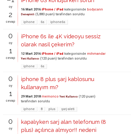
iPhone 6S konuşurken sorun
oy
16 Mart 2016
iPhone / iPad
kategorisinde
bodycann
2
(
5,880
puan)
tarafından
soruldu
Deneyimli
cevap
iphone
6s
iphone6s
0
iPhone 6s ile 4K videoyu sessiz
oy
olarak nasil çekerim?
1
12 Mart 2016
iPhone / iPad
kategorisinde
mihmandar
cevap
(
120
puan)
tarafından
soruldu
Yeni Kullanıcı
iphone
6s
0
iphone 8 plus şarj kablosunu
oy
kullanayım mı?
1
29 Mart 2018
memonco
(
120
puan)
Yeni Kullanıcı
cevap
tarafından
soruldu
iphone
8
plus
şarj-aleti
0
kapalıyken sarj alan telefonum (8
oy
plus) açılınca almıyor!! nedeni