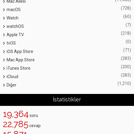
Mac Ailesi
(728)
macOS
(60)
Watch
(7)
watchOS
(218)
Apple TV
(0)
tvOS
(71)
iOS App Store
(283)
Mac App Store
(200)
iTunes Store
(283)
iCloud
(1,210)
Diğer
İstatistikler
19,364
soru
22,785
cevap