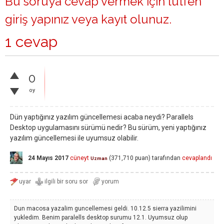
Bu soruya cevap vermek için lütfen
giriş yapınız
veya
kayıt olunuz
.
1 cevap
0
oy
Dün yaptığınız yazılım güncellemesi acaba neydi? Parallels
Desktop uygulamasını sürümü nedir? Bu sürüm, yeni yaptığınız
yazılım güncellemesi ile uyumsuz olabilir.
24 Mayıs 2017
cüneyt
(
371,710
puan)
tarafından
cevaplandı
Uzman
Dun macosa yazalim guncellemesi geldi. 10.12.5 sierra yazilimini
yukledim. Benim paralells desktop surumu 12.1. Uyumsuz olup