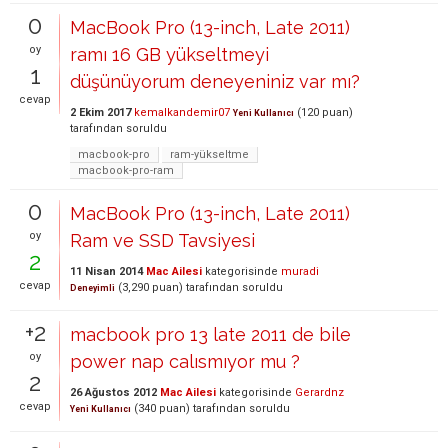
0
MacBook Pro (13-inch, Late 2011)
oy
ramı 16 GB yükseltmeyi
1
düşünüyorum deneyeniniz var mı?
cevap
2 Ekim 2017
kemalkandemir07
(
120
puan)
Yeni Kullanıcı
tarafından
soruldu
macbook-pro
ram-yükseltme
macbook-pro-ram
0
MacBook Pro (13-inch, Late 2011)
oy
Ram ve SSD Tavsiyesi
2
11 Nisan 2014
Mac Ailesi
kategorisinde
muradi
cevap
(
3,290
puan)
tarafından
soruldu
Deneyimli
+2
macbook pro 13 late 2011 de bile
oy
power nap calısmıyor mu ?
2
26 Ağustos 2012
Mac Ailesi
kategorisinde
Gerardnz
cevap
(
340
puan)
tarafından
soruldu
Yeni Kullanıcı