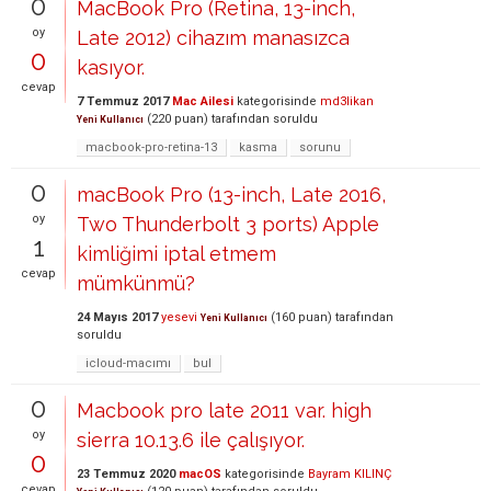
0
MacBook Pro (Retina, 13-inch,
oy
Late 2012) cihazım manasızca
0
kasıyor.
cevap
7 Temmuz 2017
Mac Ailesi
kategorisinde
md3likan
(
220
puan)
tarafından
soruldu
Yeni Kullanıcı
macbook-pro-retina-13
kasma
sorunu
0
macBook Pro (13-inch, Late 2016,
oy
Two Thunderbolt 3 ports) Apple
1
kimliğimi iptal etmem
cevap
mümkünmü?
24 Mayıs 2017
yesevi
(
160
puan)
tarafından
Yeni Kullanıcı
soruldu
icloud-macımı
bul
0
Macbook pro late 2011 var. high
oy
sierra 10.13.6 ile çalışıyor.
0
23 Temmuz 2020
macOS
kategorisinde
Bayram KILINÇ
cevap