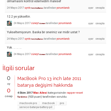
olmamasini kontrol edemedim malesef
24 Mayıs 2017
uynk
tarafından
yorumlandı
Yeni Kullanıcı
12.2 ye yükseltin.
24 Mayıs 2017
cüneyt
tarafından
yorumlandı
Uzman
Yukseltemiyorum. Baska bir oneriniz var midir ustat ?
24 Mayıs 2017
uynk
tarafından
yorumlandı
Yeni Kullanıcı
Yok. ... ... ...
24 Mayıs 2017
cüneyt
tarafından
yorumlandı
Uzman
İlgili sorular
0
MacBook Pro 13 inch late 2011
oy
batarya değişimi hakkında
0
4 Ekim 2017
Mac Ailesi
kategorisinde
rapper-reset
cevap
(
920
puan)
tarafından
soruldu
Yardımcı
macbook-pro
macbook
pro
service-batarya-battery-pil