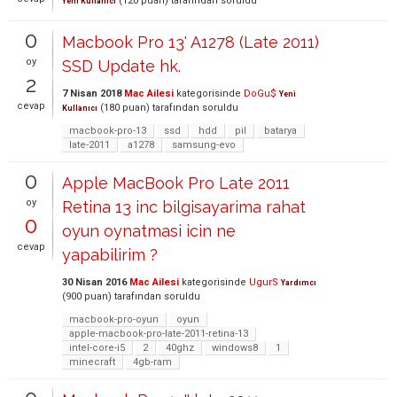
(
120
puan)
tarafından
soruldu
Yeni Kullanıcı
0
Macbook Pro 13' A1278 (Late 2011)
oy
SSD Update hk.
2
7 Nisan 2018
Mac Ailesi
kategorisinde
DoGu$
Yeni
cevap
(
180
puan)
tarafından
soruldu
Kullanıcı
macbook-pro-13
ssd
hdd
pil
batarya
late-2011
a1278
samsung-evo
0
Apple MacBook Pro Late 2011
oy
Retina 13 inc bilgisayarima rahat
0
oyun oynatmasi icin ne
cevap
yapabilirim ?
30 Nisan 2016
Mac Ailesi
kategorisinde
UgurS
Yardımcı
(
900
puan)
tarafından
soruldu
macbook-pro-oyun
oyun
apple-macbook-pro-late-2011-retina-13
intel-core-i5
2
40ghz
windows8
1
minecraft
4gb-ram