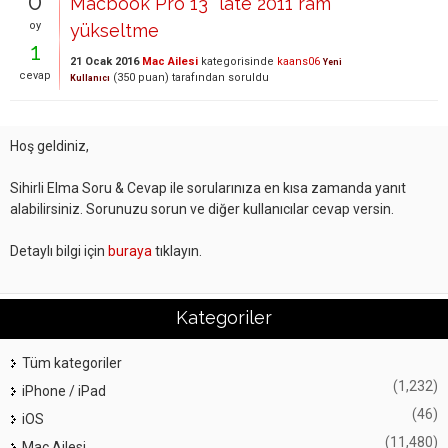
0
Macbook Pro 13'' late 2011 ram
oy
yükseltme
1
21 Ocak 2016
Mac Ailesi
kategorisinde
kaans06
Yeni
cevap
(
350
puan)
tarafından
soruldu
Kullanıcı
Hoş geldiniz,
Sihirli Elma Soru & Cevap ile sorularınıza en kısa zamanda yanıt
alabilirsiniz. Sorunuzu sorun ve diğer kullanıcılar cevap versin.
Detaylı bilgi için
buraya
tıklayın.
Kategoriler
Tüm kategoriler
(1,232)
iPhone / iPad
(46)
iOS
(11,480)
Mac Ailesi