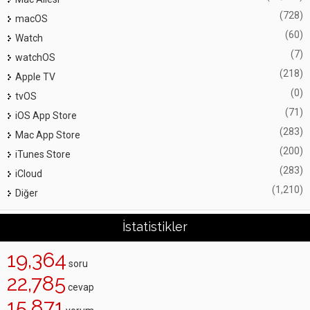
(728)
macOS
(60)
Watch
(7)
watchOS
(218)
Apple TV
(0)
tvOS
(71)
iOS App Store
(283)
Mac App Store
(200)
iTunes Store
(283)
iCloud
(1,210)
Diğer
İstatistikler
19,364
soru
22,785
cevap
15,871