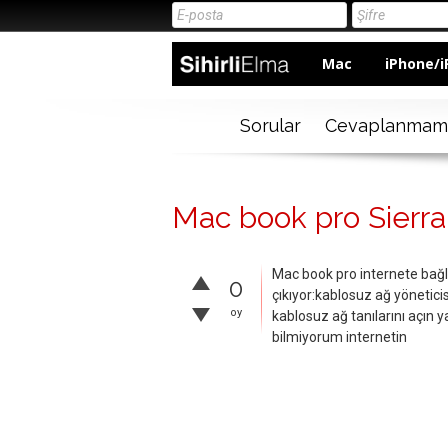
Mac
iPhone/i
Sorular
Cevaplanmam
Mac book pro Sierra
Mac book pro internete bağl
0
çıkıyor:kablosuz ağ yönetici
oy
kablosuz ağ tanılarını açın y
bilmiyorum internetin