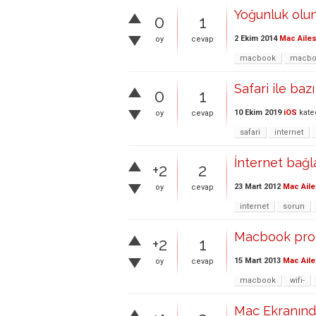
Yoğunluk olu
0
1
2 Ekim 2014
Mac Ailes
oy
cevap
macbook
macbo
Safari ile baz
0
1
10 Ekim 2019
iOS
kate
oy
cevap
safari
internet
İnternet bağl
+2
2
23 Mart 2012
Mac Aile
oy
cevap
internet
sorun
Macbook pro-
+2
1
15 Mart 2013
Mac Aile
oy
cevap
macbook
wifi-
Mac Ekranında