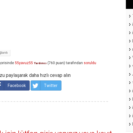
ğlantı
orisinde
55yavuz55
(
760
puan)
tarafından
soruldu
Yardımcı
u paylaşarak daha hızlı cevap alın
Facebook
Twitter