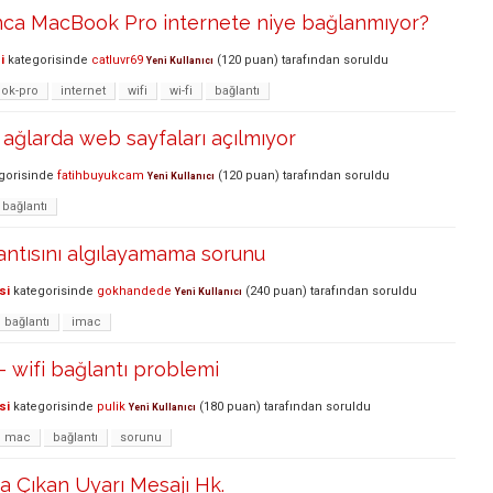
nca MacBook Pro internete niye bağlanmıyor?
i
kategorisinde
catluvr69
(
120
puan)
tarafından
soruldu
Yeni Kullanıcı
ok-pro
internet
wifi
wi-fi
bağlantı
ı ağlarda web sayfaları açılmıyor
gorisinde
fatihbuyukcam
(
120
puan)
tarafından
soruldu
Yeni Kullanıcı
bağlantı
antısını algılayamama sorunu
si
kategorisinde
gokhandede
(
240
puan)
tarafından
soruldu
Yeni Kullanıcı
bağlantı
imac
 wifi bağlantı problemi
si
kategorisinde
pulik
(
180
puan)
tarafından
soruldu
Yeni Kullanıcı
mac
bağlantı
sorunu
 Çıkan Uyarı Mesajı Hk.