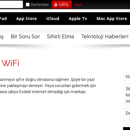
Remember
Kayıt
Pad
App Store
iCloud
Apple Tv
Mac App Store
ış
Bir Soru Sor
Sihirli Elma
Teknoloji Haberleri
 WiFi
Ho
anmıyor şifre doğru olmasına rağmen. Şöyle bir yazı
sine yaklaşmayı deneyin. Veya sorunları gidermek için
Si
azısı çıkıyo.Evdeki internet olmadığı için markayı
kı
so
De