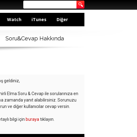
Watch
iTunes
Diğer
Soru&Cevap Hakkında
ş geldiniz,
hirli Elma Soru & Cevap ile sorularınıza en
sa zamanda yanıt alabilirsiniz. Sorunuzu
run ve diğer kullanıcılar cevap versin.
taylı bilgi için
buraya
tıklayın.