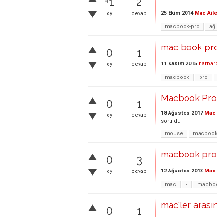
+1
2
25 Ekim 2014
Mac Aile
oy
cevap
macbook-pro
ağ
mac book pro 
0
1
11 Kasım 2015
barbar
oy
cevap
macbook
pro
Macbook Pro 
0
1
18 Ağustos 2017
Mac 
oy
cevap
soruldu
mouse
macbook
macbook pro 
0
3
12 Ağustos 2013
Mac 
oy
cevap
mac
-
macbo
mac'ler aras
0
1