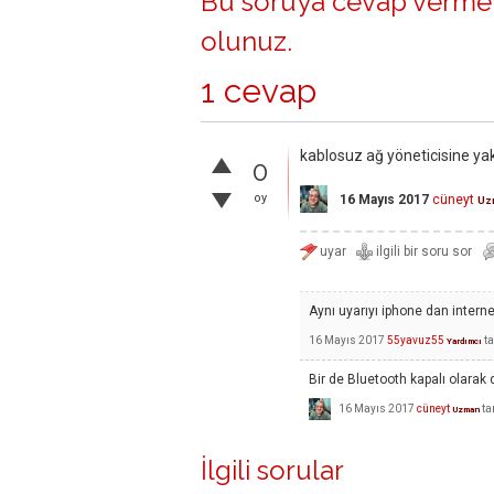
Bu soruya cevap vermek
olunuz
.
1 cevap
kablosuz ağ yöneticisine ya
0
oy
16 Mayıs 2017
cüneyt
Uz
Aynı uyarıyı iphone dan intern
16 Mayıs 2017
55yavuz55
t
Yardımcı
Bir de Bluetooth kapalı olarak d
16 Mayıs 2017
cüneyt
ta
Uzman
İlgili sorular