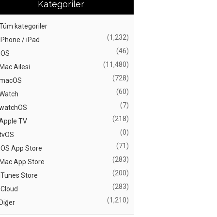
Kategoriler
Tüm kategoriler
(1,232)
iPhone / iPad
(46)
iOS
(11,480)
Mac Ailesi
(728)
macOS
(60)
Watch
(7)
watchOS
(218)
Apple TV
(0)
tvOS
(71)
iOS App Store
(283)
Mac App Store
(200)
iTunes Store
(283)
iCloud
(1,210)
Diğer