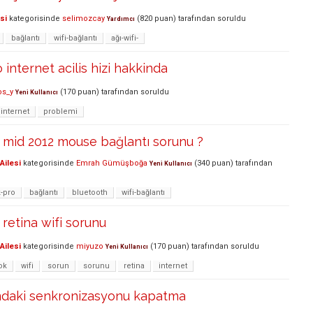
si
kategorisinde
selimozcay
(
820
puan)
tarafından
soruldu
Yardımcı
bağlantı
wifi-bağlantı
ağı-wifi-
internet acilis hizi hakkinda
os_y
(
170
puan)
tarafından
soruldu
Yeni Kullanıcı
internet
problemi
mid 2012 mouse bağlantı sorunu ?
Ailesi
kategorisinde
Emrah Gümüşboğa
(
340
puan)
tarafından
Yeni Kullanıcı
-pro
bağlantı
bluetooth
wifi-bağlantı
retina wifi sorunu
Ailesi
kategorisinde
miyuzo
(
170
puan)
tarafından
soruldu
Yeni Kullanıcı
ok
wifi
sorun
sorunu
retina
internet
ındaki senkronizasyonu kapatma