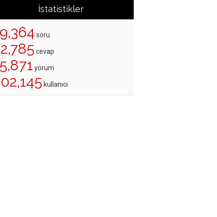
İstatistikler
19,364
soru
22,785
cevap
5,871
yorum
202,145
kullanıcı