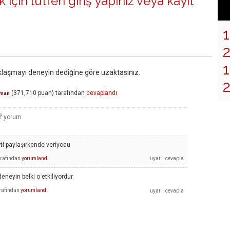
 için lütfen
giriş yapınız
veya
kayıt
1
klaşmayı deneyin dediğine göre uzaktasınız.
(
371,710
puan)
tarafından
cevaplandı
man
eti paylaşırkende veriyodu
arafından
yorumlandı
eneyin belki o etkiliyordur.
rafından
yorumlandı