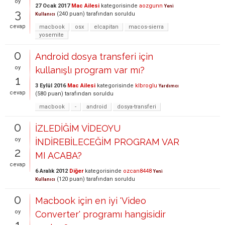
oy
27 Ocak 2017
Mac Ailesi
kategorisinde
aozgunn
Yeni
3
(
240
puan)
tarafından
soruldu
Kullanıcı
cevap
macbook
osx
elcapitan
macos-sierra
yosemite
0
Android dosya transferi için
oy
kullanışlı program var mı?
1
3 Eylül 2016
Mac Ailesi
kategorisinde
klbroglu
Yardımcı
cevap
(
580
puan)
tarafından
soruldu
macbook
-
android
dosya-transferi
0
İZLEDİĞİM VİDEOYU
oy
İNDİREBİLECEĞİM PROGRAM VAR
2
MI ACABA?
cevap
6 Aralık 2012
Diğer
kategorisinde
ozcan8448
Yeni
(
120
puan)
tarafından
soruldu
Kullanıcı
0
Macbook için en iyi 'Video
oy
Converter' programı hangisidir
1