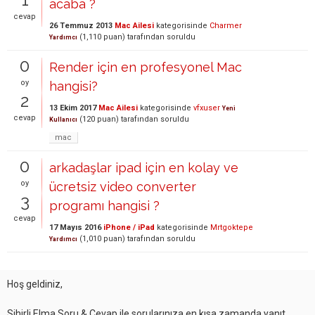
acaba ?
cevap
26 Temmuz 2013
Mac Ailesi
kategorisinde
Charmer
(
1,110
puan)
tarafından
soruldu
Yardımcı
0
Render için en profesyonel Mac
oy
hangisi?
2
13 Ekim 2017
Mac Ailesi
kategorisinde
vfxuser
Yeni
cevap
(
120
puan)
tarafından
soruldu
Kullanıcı
mac
0
arkadaşlar ipad için en kolay ve
oy
ücretsiz video converter
3
programı hangisi ?
cevap
17 Mayıs 2016
iPhone / iPad
kategorisinde
Mrtgoktepe
(
1,010
puan)
tarafından
soruldu
Yardımcı
Hoş geldiniz,
Sihirli Elma Soru & Cevap ile sorularınıza en kısa zamanda yanıt