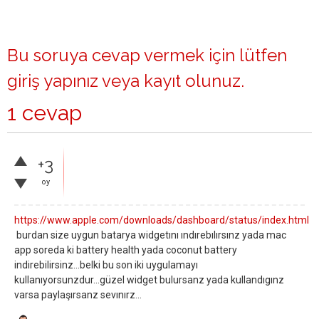
Bu soruya cevap vermek için lütfen
giriş yapınız
veya
kayıt olunuz
.
1 cevap
+3
oy
https://www.apple.com/downloads/dashboard/status/index.html
burdan size uygun batarya widgetını ındırebılırsınz yada mac
app soreda ki battery health yada coconut battery
indirebilirsinz...belki bu son iki uygulamayı
kullanıyorsunzdur...güzel widget bulursanz yada kullandıgınz
varsa paylaşırsanz sevınırz...