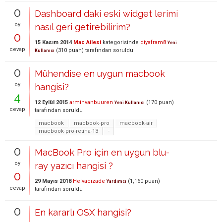
0
Dashboard daki eski widget lerimi
oy
nasıl geri getirebilirim?
0
15 Kasım 2014
Mac Ailesi
kategorisinde
diyafram8
Yeni
cevap
(
310
puan)
tarafından
soruldu
Kullanıcı
0
Mühendise en uygun macbook
oy
hangisi?
4
12 Eylül 2015
arminvanbuuren
(
170
puan)
Yeni Kullanıcı
cevap
tarafından
soruldu
macbook
macbook-pro
macbook-air
macbook-pro-retina-13
-
0
MacBook Pro için en uygun blu-
oy
ray yazıcı hangisi ?
0
29 Mayıs 2018
Helvacızade
(
1,160
puan)
Yardımcı
cevap
tarafından
soruldu
0
En kararlı OSX hangisi?