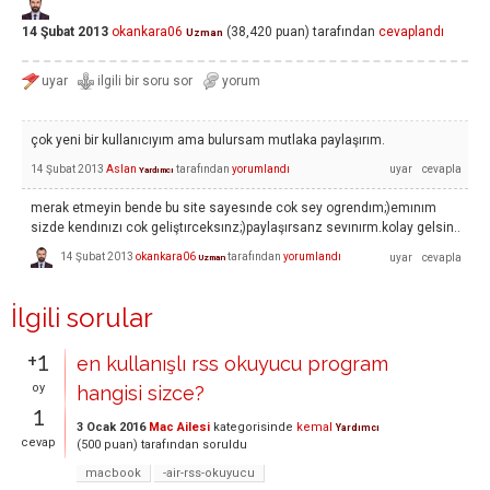
14 Şubat 2013
okankara06
(
38,420
puan)
tarafından
cevaplandı
Uzman
çok yeni bir kullanıcıyım ama bulursam mutlaka paylaşırım.
14 Şubat 2013
Aslan
tarafından
yorumlandı
Yardımcı
merak etmeyin bende bu site sayesınde cok sey ogrendım;)emınım
sizde kendınızı cok geliştırceksınz;)paylaşırsanz sevınırm.kolay gelsin..
14 Şubat 2013
okankara06
tarafından
yorumlandı
Uzman
İlgili sorular
+1
en kullanışlı rss okuyucu program
oy
hangisi sizce?
1
3 Ocak 2016
Mac Ailesi
kategorisinde
kemal
Yardımcı
cevap
(
500
puan)
tarafından
soruldu
macbook
-air-rss-okuyucu