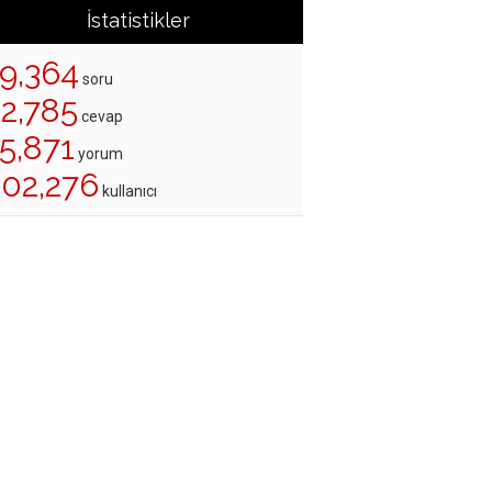
İstatistikler
19,364
soru
22,785
cevap
5,871
yorum
202,276
kullanıcı