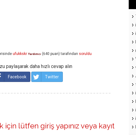
risinde
ufukkskr
(
640
puan)
tarafından
soruldu
Yardımcı
u paylaşarak daha hızlı cevap alın
Facebook
Twitter
 için lütfen
giriş yapınız
veya
kayıt