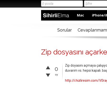
Mac
iPhone/i
Sorular
Cevaplanmam
Zip dosyasını açarke
Zip doyasını açmaya çalışıyo
0
duvarım vs. hepsi kapalı. ba
oy
http://i.hizliresim.com/V0r