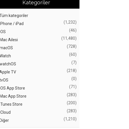
Kategoriler
Tüm kategoriler
(1,232)
iPhone / iPad
(46)
iOS
(11,480)
Mac Ailesi
(728)
macOS
(60)
Watch
(7)
watchOS
(218)
Apple TV
(0)
tvOS
(71)
iOS App Store
(283)
Mac App Store
(200)
iTunes Store
(283)
iCloud
(1,210)
Diğer