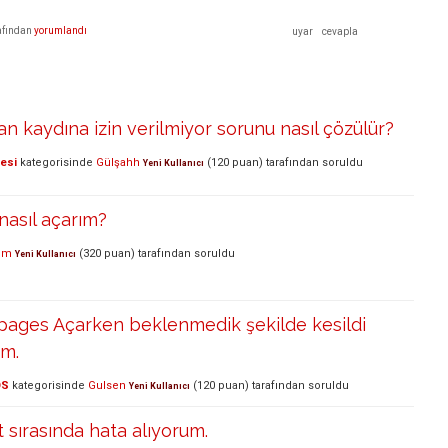
afından
yorumlandı
 kaydına izin verilmiyor sorunu nasıl çözülür?
lesi
kategorisinde
Gülşahh
(
120
puan)
tarafından
soruldu
Yeni Kullanıcı
nasıl açarım?
em
(
320
puan)
tarafından
soruldu
Yeni Kullanıcı
pages Açarken beklenmedik şekilde kesildi
um.
OS
kategorisinde
Gulsen
(
120
puan)
tarafından
soruldu
Yeni Kullanıcı
sırasında hata alıyorum.