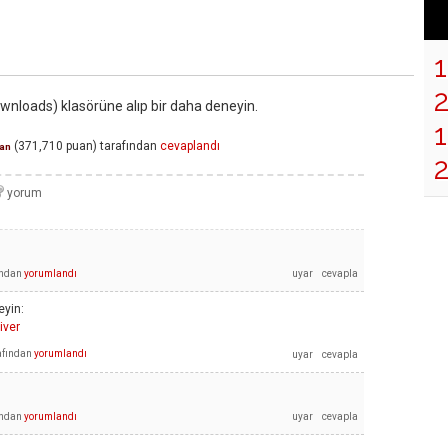
Downloads) klasörüne alıp bir daha deneyin.
1
(
371,710
puan)
tarafından
cevaplandı
an
ından
yorumlandı
yin:
iver
afından
yorumlandı
ından
yorumlandı