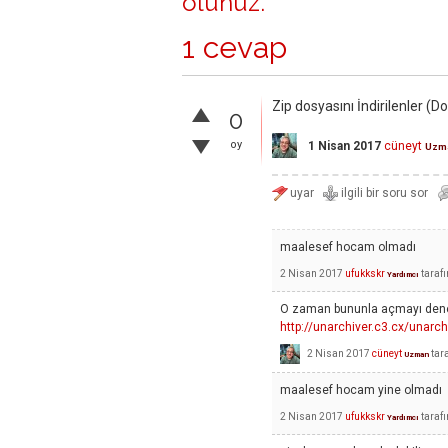
olunuz
.
1 cevap
Zip dosyasını İndirilenler (
0
oy
1 Nisan 2017
cüneyt
Uzm
maalesef hocam olmadı
2 Nisan 2017
ufukkskr
taraf
Yardımcı
O zaman bununla açmayı dene
http://unarchiver.c3.cx/unarch
2 Nisan 2017
cüneyt
tar
Uzman
maalesef hocam yine olmadı
2 Nisan 2017
ufukkskr
taraf
Yardımcı