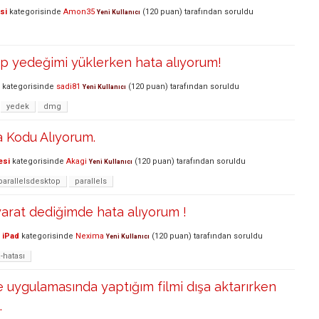
si
kategorisinde
Amon35
(
120
puan)
tarafından
soruldu
Yeni Kullanıcı
p yedeğimi yüklerken hata alıyorum!
kategorisinde
sadi81
(
120
puan)
tarafından
soruldu
Yeni Kullanıcı
yedek
dmg
a Kodu Alıyorum.
esi
kategorisinde
Akagi
(
120
puan)
tarafından
soruldu
Yeni Kullanıcı
parallelsdesktop
parallels
arat dediğimde hata alıyorum !
 iPad
kategorisinde
Nexima
(
120
puan)
tarafından
soruldu
Yeni Kullanıcı
-hatası
 uygulamasında yaptığım filmi dışa aktarırken
.