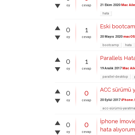
21 Ekim 2020
Mac Aile
oy
cevap
hata
Eski bootcam
0
1
20 Mayıs 2020
macOS
oy
cevap
bootcamp
hata
Parallels Hat
0
1
19 Aralık 2017
Mac Ail
oy
cevap
parallel-desktop
ACC sürümü y
0
0
20 Eylül 2017
iPhone /
oy
cevap
acc-sürümü-yaratma
İphone İmovie
0
0
hata alıyorum
oy
cevap