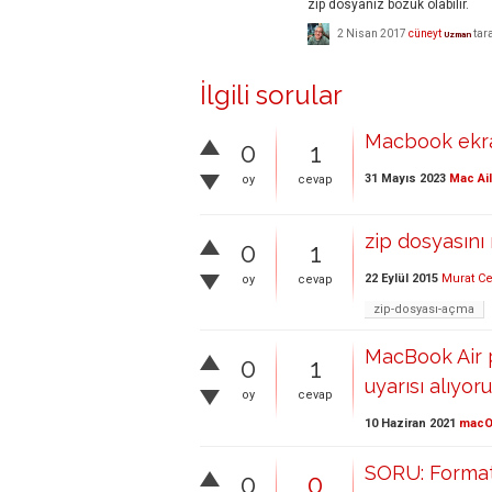
zip dosyanız bozuk olabilir.
2 Nisan 2017
cüneyt
tar
Uzman
İlgili sorular
Macbook ekran
0
1
31 Mayıs 2023
Mac Ai
oy
cevap
zip dosyasını 
0
1
22 Eylül 2015
Murat C
oy
cevap
zip-dosyası-açma
MacBook Air 
0
1
uyarısı alıyor
oy
cevap
10 Haziran 2021
mac
SORU: Format 
0
0