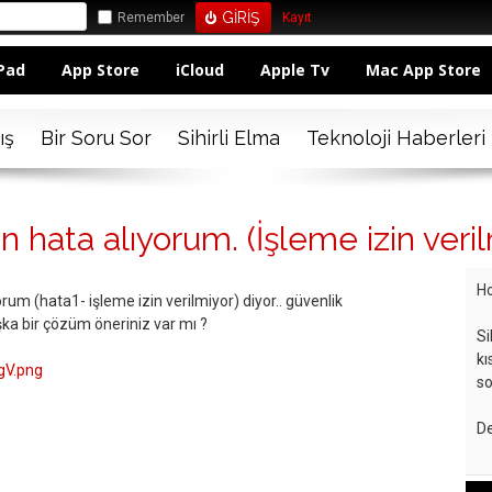
Remember
Kayıt
Pad
App Store
iCloud
Apple Tv
Mac App Store
ış
Bir Soru Sor
Sihirli Elma
Teknoloji Haberleri
n hata alıyorum. (İşleme izin veril
Ho
rum (hata1- işleme izin verilmiyor) diyor.. güvenlik
şka bir çözüm öneriniz var mı ?
Si
kı
agV.png
so
De