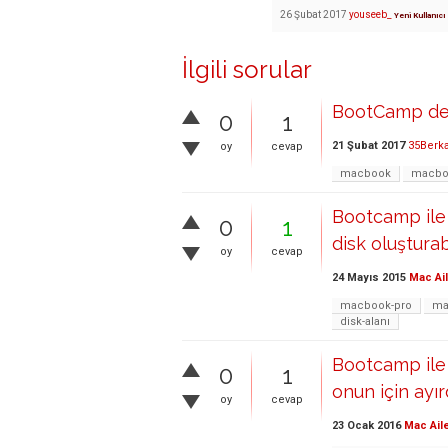
26 Şubat 2017
youseeb_
Yeni Kullanıcı
İlgili sorular
BootCamp de 
0
1
21 Şubat 2017
35Berk
oy
cevap
macbook
macboo
Bootcamp ile
0
1
disk oluşturab
oy
cevap
24 Mayıs 2015
Mac Ai
macbook-pro
ma
disk-alanı
Bootcamp ile 
0
1
onun için ayı
oy
cevap
23 Ocak 2016
Mac Ail