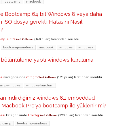
bootcamp
macbook
te Bootcamp 64 bit Windows 8 veya daha
n ISO dosya gerekli. Hatasını Nasıl
m?
etyusuf02
(
160
puan)
tarafından
soruldu
Yeni Kullanıcı
bootcamp-windows
macbook
windows
windows7
 bölüntüleme yaptı windows kuruluma
esi
kategorisinde
mrhgrp
(
120
puan)
tarafından
soruldu
Yeni Kullanıcı
amp-windows
windows-kurulum
n indirdiğimiz windows 8.1 embedded
- Macbook Pro'ya bootcamp ile yüklenir mi?
lesi
kategorisinde
Emirbg
(
120
puan)
tarafından
soruldu
Yeni Kullanıcı
otcamp
bootcamp-windows