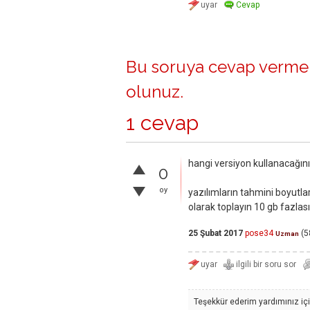
Bu soruya cevap vermek
olunuz
.
1 cevap
hangi versiyon kullanacağınız
0
oy
yazılımların tahmini boyutlar
olarak toplayın 10 gb fazlası
25 Şubat 2017
pose34
(
5
Uzman
Teşekkür ederim yardımınız içi