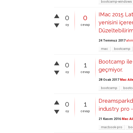
bootcamp-windows
IMac 2015 La
0
0
yenisini içere
oy
cevap
Düzeltebiliri
24 Temmuz 2017
ahm
mac
bootcamp
Bootcamp ile
0
1
geçmiyor.
oy
cevap
28 Ocak 2017
Mac Ail
bootcamp
bootc
Dreamsparkda
0
1
industry pro 
oy
cevap
21 Kasım 2016
Mac Ai
macbook-pro
bo