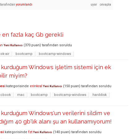
tarafından
yorumlandı
en fazla kaç Gb gerekli
an
(
370
puan)
tarafından
soruldu
Yeni Kullanıcı
k-air
bootcamp
bootcamp-windows
 kurduğum Windows işletim sistemi için ek
ilir miyim?
lesi
kategorisinde
erinkral
(
150
puan)
tarafından
soruldu
Yeni Kullanıcı
cbook
mac
bootcamp
bootcamp-windows
harddisk
kurduğum Windows'un verilerini sildim ve
rdığım 40 gb'lık alanı şu an kullanamıyorum!
esi
kategorisinde
fzt
(
140
puan)
tarafından
soruldu
Yeni Kullanıcı