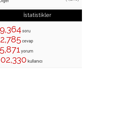
Diğer
İstatistikler
19,364
soru
22,785
cevap
5,871
yorum
202,330
kullanıcı