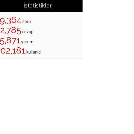
İstatistikler
19,364
soru
22,785
cevap
5,871
yorum
202,181
kullanıcı