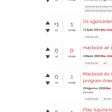
iphone-ipod-help-mus
artırma-windows-itun
Os xgüncelle
+1
1
13 Eylül 2013
Mac Aile
oy
cevap
macbook-
macbook air 1
0
0
4 Mayıs 2020
Mac Aile
oy
cevap
macbook-
air-
Macbook Air i
0
1
program öneri
oy
cevap
29 Ağustos 2018
Mac 
soruldu
macbook-
winrar
Play tuşuna b