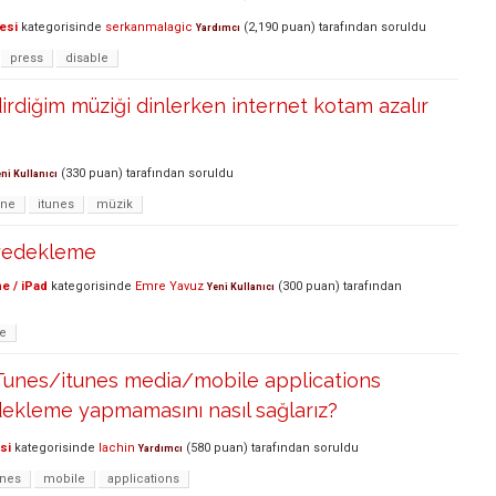
esi
kategorisinde
serkanmalagic
(
2,190
puan)
tarafından
soruldu
Yardımcı
press
disable
dirdiğim müziği dinlerken internet kotam azalır
(
330
puan)
tarafından
soruldu
ni Kullanıcı
one
itunes
müzik
 yedekleme
e / iPad
kategorisinde
Emre Yavuz
(
300
puan)
tarafından
Yeni Kullanıcı
e
Tunes/itunes media/mobile applications
dekleme yapmamasını nasıl sağlarız?
si
kategorisinde
lachin
(
580
puan)
tarafından
soruldu
Yardımcı
unes
mobile
applications