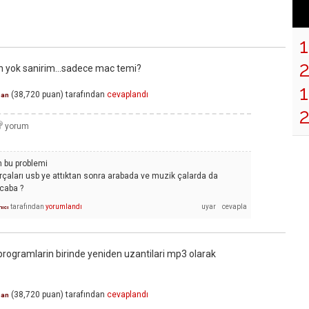
n yok sanirim...sadece mac temi?
1
(
38,720
puan)
tarafından
cevaplandı
an
 bu problemi
rçaları usb ye attıktan sonra arabada ve muzik çalarda da
caba ?
tarafından
yorumlandı
nıcı
rogramlarin birinde yeniden uzantilari mp3 olarak
(
38,720
puan)
tarafından
cevaplandı
an