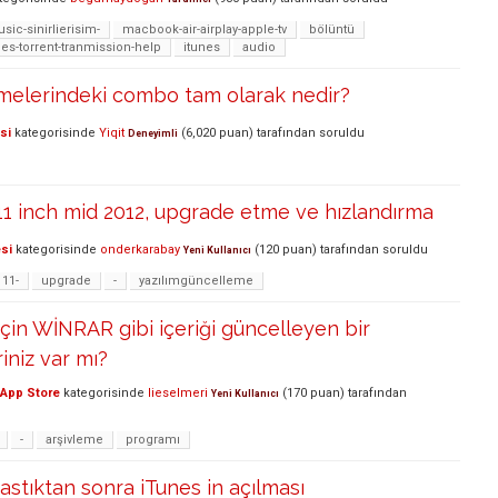
ic-sinirlierisim-
macbook-air-airplay-apple-tv
bölüntü
es-torrent-tranmission-help
itunes
audio
melerindeki combo tam olarak nedir?
si
kategorisinde
Yiqit
(
6,020
puan)
tarafından
soruldu
Deneyimli
1 inch mid 2012, upgrade etme ve hızlandırma
si
kategorisinde
onderkarabay
(
120
puan)
tarafından
soruldu
Yeni Kullanıcı
11-
upgrade
-
yazılımgüncelleme
çin WİNRAR gibi içeriği güncelleyen bir
niz var mı?
App Store
kategorisinde
lieselmeri
(
170
puan)
tarafından
Yeni Kullanıcı
-
arşivleme
programı
astıktan sonra iTunes in açılması