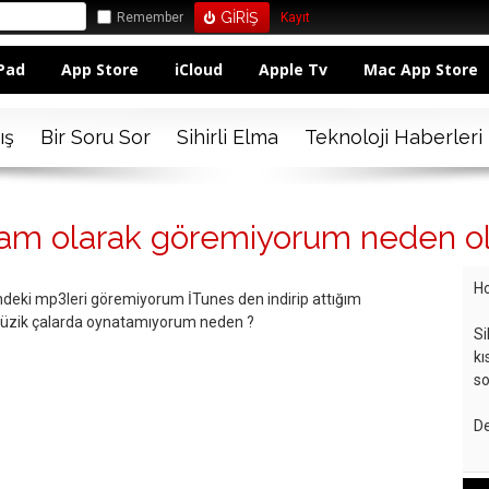
Remember
Kayıt
Pad
App Store
iCloud
Apple Tv
Mac App Store
ış
Bir Soru Sor
Sihirli Elma
Teknoloji Haberleri
tam olarak göremiyorum neden ola
Ho
ndeki mp3leri göremiyorum İTunes den indirip attığım
müzik çalarda oynatamıyorum neden ?
Si
kı
so
De