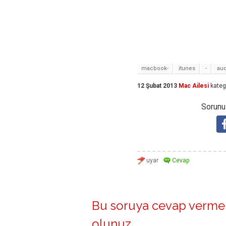
macbook-
itunes
-
aud
12 Şubat 2013
Mac Ailesi
kateg
Sorunuz
Bu soruya cevap vermek
olunuz
.