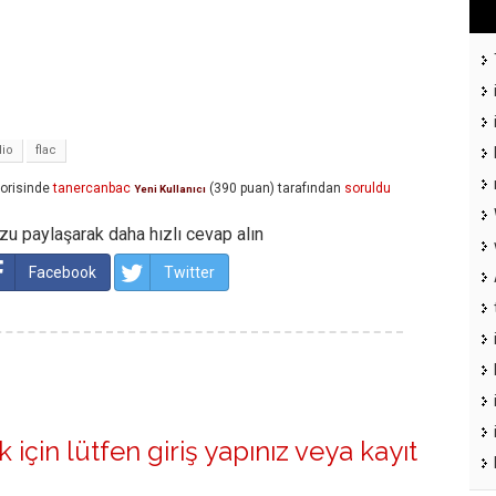
io
flac
orisinde
tanercanbac
(
390
puan)
tarafından
soruldu
Yeni Kullanıcı
u paylaşarak daha hızlı cevap alın
Facebook
Twitter
 için lütfen
giriş yapınız
veya
kayıt