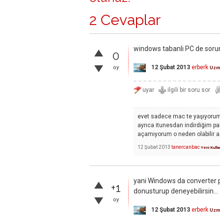
2 Cevaplar
windows tabanli PC de soru
0
12 Şubat 2013
erberk
oy
Uzm
evet sadece mac te yaşıyorum
ayrıca itunesdan indirdiğim pa
açamıyorum o neden olabilir a
12 Şubat 2013
tanercanbac
Yeni Kulla
yani Windows da converter p
+1
donusturup deneyebilirsin...
oy
12 Şubat 2013
erberk
Uzm