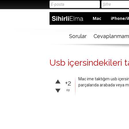
Mac
iPhone/i
Sorular
Cevaplanmam
Usb içersindekileri 
Mac ime taktığım usb içersi
+2
parçalarıda arabada veya 
oy