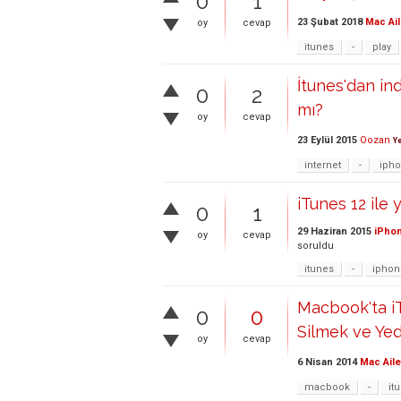
0
1
23 Şubat 2018
Mac Ail
oy
cevap
itunes
-
play
İtunes'dan in
0
2
mı?
oy
cevap
23 Eylül 2015
Oozan
Ye
internet
-
iph
iTunes 12 ile
0
1
29 Haziran 2015
iPhon
oy
cevap
soruldu
itunes
-
iphon
Macbook'ta i
0
0
Silmek ve Ye
oy
cevap
6 Nisan 2014
Mac Aile
macbook
-
it