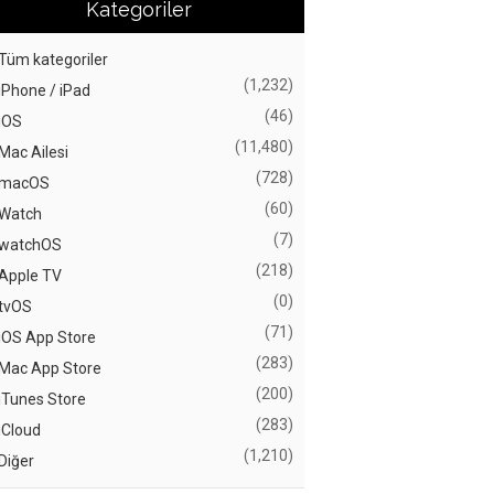
Kategoriler
Tüm kategoriler
(1,232)
iPhone / iPad
(46)
iOS
(11,480)
Mac Ailesi
(728)
macOS
(60)
Watch
(7)
watchOS
(218)
Apple TV
(0)
tvOS
(71)
iOS App Store
(283)
Mac App Store
(200)
iTunes Store
(283)
iCloud
(1,210)
Diğer