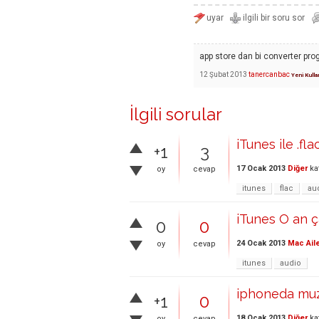
app store dan bi converter prog
12 Şubat 2013
tanercanbac
Yeni Kulla
İlgili sorular
iTunes ile .f
+1
3
17 Ocak 2013
Diğer
ka
oy
cevap
itunes
flac
au
iTunes O an ç
0
0
24 Ocak 2013
Mac Ail
oy
cevap
itunes
audio
iphoneda muzi
+1
0
18 Ocak 2013
Diğer
ka
oy
cevap