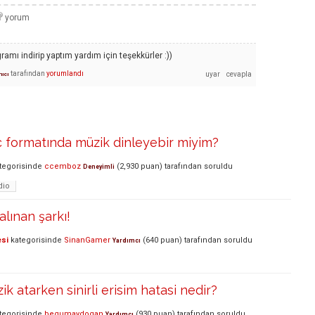
ramı indirip yaptım yardım için teşekkürler :))
tarafından
yorumlandı
nıcı
lac formatında müzik dinleyebir miyim?
tegorisinde
ccemboz
(
2,930
puan)
tarafından
soruldu
Deneyimli
dio
alınan şarkı!
esi
kategorisinde
SinanGamer
(
640
puan)
tarafından
soruldu
Yardımcı
k atarken sinirli erisim hatasi nedir?
tegorisinde
begumaydogan
(
930
puan)
tarafından
soruldu
Yardımcı