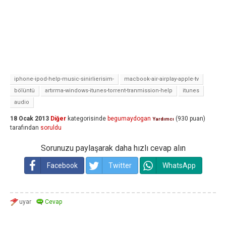
iphone-ipod-help-music-sinirlierisim-
macbook-air-airplay-apple-tv
bölüntü
artırma-windows-itunes-torrent-tranmission-help
itunes
audio
18 Ocak 2013
Diğer
kategorisinde
begumaydogan
(
930
puan)
Yardımcı
tarafından
soruldu
Sorunuzu paylaşarak daha hızlı cevap alın
Facebook
Twitter
WhatsApp