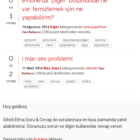
iPhone'da "Diğer" bölümünde ne
oy
var, temizlemek için ne
1
yapabilirim?
cevap
14 Ağustos 2014
Diğer
kategorisinde
kokuluparfüm
(
220
puan)
tarafından
soruldu
Yeni Kullanıcı
iphone
iphone4
depolama-diğer
itunes
iphone4s
ram
uygulama
app
appstore
0
i mac ses problemi
oy
11 Mart 2016
Mac Ailesi
kategorisinde
raksitar
Yeni
2
(
160
puan)
tarafından
soruldu
Kullanıcı
cevap
mac
ses
sorun
audio
video
problem
Hoş geldiniz,
Sihirli Elma Soru & Cevap ile sorularınıza en kısa zamanda yanıt
alabilirsiniz. Sorunuzu sorun ve diğer kullanıcılar cevap versin.
Detaylı bilgi için
buraya
tıklayın.