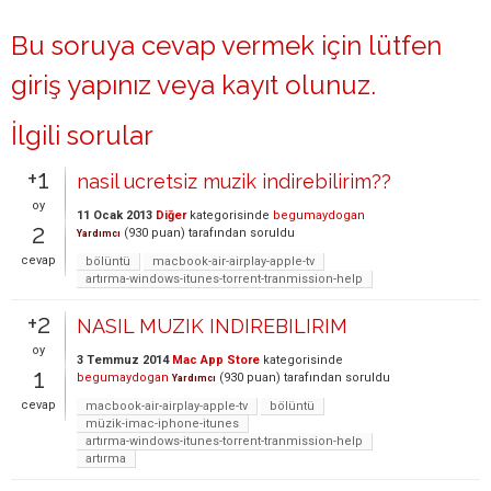
Bu soruya cevap vermek için lütfen
giriş yapınız
veya
kayıt olunuz
.
İlgili sorular
+1
nasil ucretsiz muzik indirebilirim??
oy
11 Ocak 2013
Diğer
kategorisinde
begumaydogan
2
(
930
puan)
tarafından
soruldu
Yardımcı
cevap
bölüntü
macbook-air-airplay-apple-tv
artırma-windows-itunes-torrent-tranmission-help
+2
NASIL MUZIK INDIREBILIRIM
oy
3 Temmuz 2014
Mac App Store
kategorisinde
1
begumaydogan
(
930
puan)
tarafından
soruldu
Yardımcı
cevap
macbook-air-airplay-apple-tv
bölüntü
müzik-imac-iphone-itunes
artırma-windows-itunes-torrent-tranmission-help
artırma