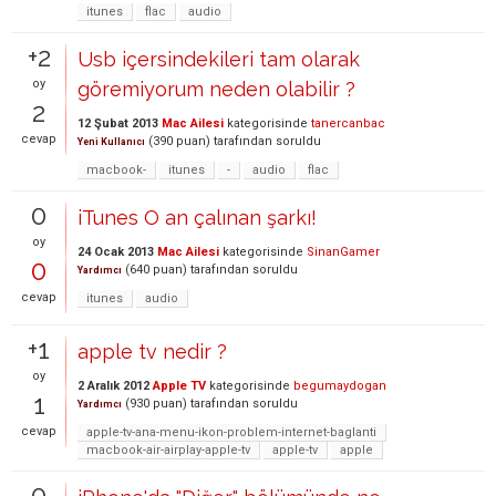
itunes
flac
audio
+2
Usb içersindekileri tam olarak
oy
göremiyorum neden olabilir ?
2
12 Şubat 2013
Mac Ailesi
kategorisinde
tanercanbac
cevap
(
390
puan)
tarafından
soruldu
Yeni Kullanıcı
macbook-
itunes
-
audio
flac
0
iTunes O an çalınan şarkı!
oy
24 Ocak 2013
Mac Ailesi
kategorisinde
SinanGamer
0
(
640
puan)
tarafından
soruldu
Yardımcı
cevap
itunes
audio
+1
apple tv nedir ?
oy
2 Aralık 2012
Apple TV
kategorisinde
begumaydogan
1
(
930
puan)
tarafından
soruldu
Yardımcı
cevap
apple-tv-ana-menu-ikon-problem-internet-baglanti
macbook-air-airplay-apple-tv
apple-tv
apple
0