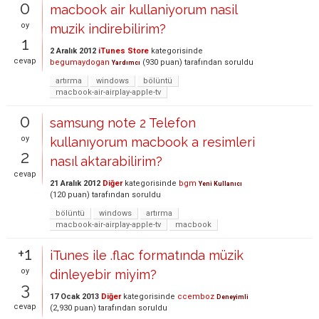
0
macbook air kullaniyorum nasil
oy
muzik indirebilirim?
1
2 Aralık 2012
iTunes Store
kategorisinde
cevap
begumaydogan
(
930
puan)
tarafından
soruldu
Yardımcı
artırma
windows
bölüntü
macbook-air-airplay-apple-tv
0
samsung note 2 Telefon
oy
kullanıyorum macbook a resimleri
2
nasıl aktarabilirim?
cevap
21 Aralık 2012
Diğer
kategorisinde
bgm
Yeni Kullanıcı
(
120
puan)
tarafından
soruldu
bölüntü
windows
artırma
macbook-air-airplay-apple-tv
macbook
+1
iTunes ile .flac formatında müzik
oy
dinleyebir miyim?
3
17 Ocak 2013
Diğer
kategorisinde
ccemboz
Deneyimli
cevap
(
2,930
puan)
tarafından
soruldu