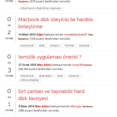
cevap
(
570
puan)
tarafından
soruldu
Yardımcı
mba-harici-disk-time-capsule
0
Macbook disk izleyicisi ile hardisk
oy
birleştirme
2
16 Mart 2016
Diğer
kategorisinde
mustafakoksal21
Yeni
cevap
(
160
puan)
tarafından
soruldu
Kullanıcı
macbook
disk
izleyici
format
hardisk
0
temizlik uygulaması önerisi ?
oy
27 Ocak 2015
Mac Ailesi
kategorisinde
pose34
Uzman
3
(
58,240
puan)
tarafından
soruldu
cevap
macbook
disk-alanı
disk
cleaner-
retina-display
0
Sırt çantası ve taşınabilir hard
oy
disk tavsiyesi.
1
9 Ekim 2016
Mac Ailesi
kategorisinde
klbroglu
Yardımcı
cevap
(
580
puan)
tarafından
soruldu