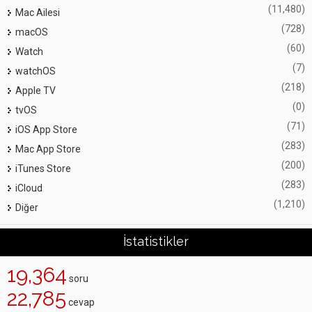
(11,480)
Mac Ailesi
(728)
macOS
(60)
Watch
(7)
watchOS
(218)
Apple TV
(0)
tvOS
(71)
iOS App Store
(283)
Mac App Store
(200)
iTunes Store
(283)
iCloud
(1,210)
Diğer
İstatistikler
19,364
soru
22,785
cevap