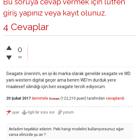
Bu soruya cevap vermek için lütfen
giriş yapınız
veya
kayıt olunuz
.
4 Cevaplar
0
oy
Seagate öneririm, en iyi iki marka olarak genelde seagate ve WD
yani western digital geçer ama benim WD'm durduk yere
maalesef silindiği için ben seagate tercih ediyorum.
20 Şubat 2017
demirtele
(
122,210
puan)
tarafından
cevaplandı
Uzman
Anladım teşekkür ederim. Peki hangi modelini kullanıyorsunuz eğer
varsa elinizde şu an ?