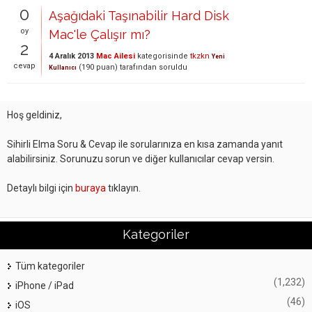
0
Aşağıdaki Taşınabilir Hard Disk
oy
Mac'le Çalışır mı?
2
4 Aralık 2013
Mac Ailesi
kategorisinde
tkzkn
Yeni
cevap
(
190
puan)
tarafından
soruldu
Kullanıcı
Hoş geldiniz,
Sihirli Elma Soru & Cevap ile sorularınıza en kısa zamanda yanıt
alabilirsiniz. Sorunuzu sorun ve diğer kullanıcılar cevap versin.
Detaylı bilgi için
buraya
tıklayın.
Kategoriler
Tüm kategoriler
(1,232)
iPhone / iPad
(46)
iOS