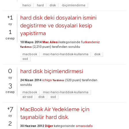
harici
hard
disk
-biçimlendirme
+1
hard disk deki dosyalarin ismini
oy
degistirme ve dosyalari kesip
1
yapistirma
cevap
10 Mayıs 2014
Mac Ailesi
kategorisinde
furkandeniz
(
2,210
puan)
tarafından
soruldu
Yardımcı
macbook
mac-harici-harddisk-kullanma
disk
ssd
0
hard disk biçimlendirmesi
oy
24 Nisan 2014
ichigo
(
520
puan)
tarafından
Yardımcı
3
soruldu
cevap
macbook
mac-harici-harddisk-kullanma
air-ssd
disk
ssd
+7
MacBook Air Yedekleme için
oy
taşınabilir hard disk.
2
30 Haziran 2012
Diğer
kategorisinde
omarodafo