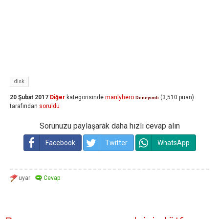
disk
20 Şubat 2017
Diğer
kategorisinde
manlyhero
(
3,510
puan)
Deneyimli
tarafından
soruldu
Sorunuzu paylaşarak daha hızlı cevap alın
Facebook
Twitter
WhatsApp