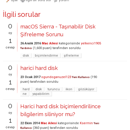
İlgili sorular
0
macOS Sierra - Taşınabilir Disk
oy
Şifreleme Sorunu
1
26 Aralık 2016
Mac Ailesi
kategorisinde
yelkenci1905
cevap
(
1,600
puan)
tarafından
soruldu
Yardımcı
disk
biçimlendirme
şifreleme
0
harici hard disk
oy
23 Ocak 2017
ogundoganuzel123
(
190
Yeni Kullanıcı
1
puan)
tarafından
soruldu
cevap
hard
disk
turuncu
ikon
gözüküyor
ne
yapabilirim
0
Harici hard disk biçimlendirilince
oy
bilgilerim siliniyor mu?
1
22 Ekim 2014
Mac Ailesi
kategorisinde
Ksermin
Yeni
cevap
(
360
puan)
tarafından
soruldu
Kullanıcı