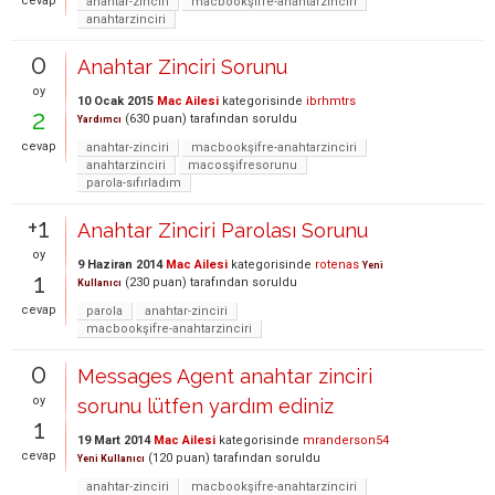
cevap
anahtar-zinciri
macbookşifre-anahtarzinciri
anahtarzinciri
0
Anahtar Zinciri Sorunu
oy
10 Ocak 2015
Mac Ailesi
kategorisinde
ibrhmtrs
2
(
630
puan)
tarafından
soruldu
Yardımcı
cevap
anahtar-zinciri
macbookşifre-anahtarzinciri
anahtarzinciri
macosşifresorunu
parola-sıfırladım
+1
Anahtar Zinciri Parolası Sorunu
oy
9 Haziran 2014
Mac Ailesi
kategorisinde
rotenas
Yeni
1
(
230
puan)
tarafından
soruldu
Kullanıcı
cevap
parola
anahtar-zinciri
macbookşifre-anahtarzinciri
0
Messages Agent anahtar zinciri
oy
sorunu lütfen yardım ediniz
1
19 Mart 2014
Mac Ailesi
kategorisinde
mranderson54
cevap
(
120
puan)
tarafından
soruldu
Yeni Kullanıcı
anahtar-zinciri
macbookşifre-anahtarzinciri