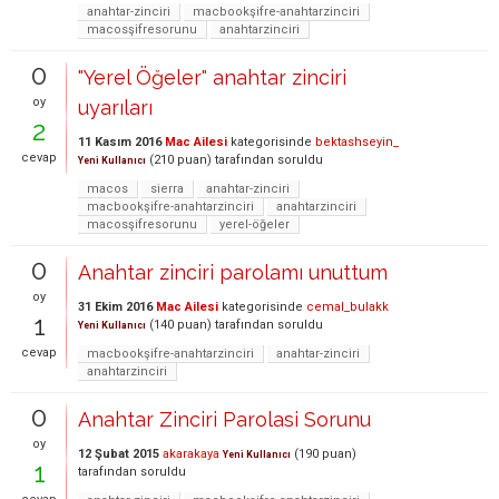
anahtar-zinciri
macbookşifre-anahtarzinciri
macosşifresorunu
anahtarzinciri
0
"Yerel Öğeler" anahtar zinciri
oy
uyarıları
2
11 Kasım 2016
Mac Ailesi
kategorisinde
bektashseyin_
cevap
(
210
puan)
tarafından
soruldu
Yeni Kullanıcı
macos
sierra
anahtar-zinciri
macbookşifre-anahtarzinciri
anahtarzinciri
macosşifresorunu
yerel-öğeler
0
Anahtar zinciri parolamı unuttum
oy
31 Ekim 2016
Mac Ailesi
kategorisinde
cemal_bulakk
1
(
140
puan)
tarafından
soruldu
Yeni Kullanıcı
cevap
macbookşifre-anahtarzinciri
anahtar-zinciri
anahtarzinciri
0
Anahtar Zinciri Parolasi Sorunu
oy
12 Şubat 2015
akarakaya
(
190
puan)
Yeni Kullanıcı
1
tarafından
soruldu