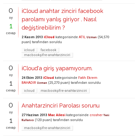
0
iCloud anahtar zinciri facebook
oy
parolamı yanlış giriyor . Nasıl
1
değiştirebilirim ?
cevap
2 Kasım 2013
iCloud
kategorisinde
ATIL
(
54,570
Uzman
puan)
tarafından
soruldu
icloud
facebook
macbookşifre-anahtarzinciri
0
iCloud'a giriş yapamıyorum.
oy
24 Ekim 2013
iCloud
kategorisinde
Fatih Ekrem
1
BAHADIR
(
25,270
puan)
tarafından
soruldu
Uzman
cevap
icloud
macbookşifre-anahtarzinciri
0
Anahtarzinciri Parolası sorunu
oy
27 Haziran 2013
Mac Ailesi
kategorisinde
crosher
Yeni
1
(
120
puan)
tarafından
soruldu
Kullanıcı
cevap
macbookşifre-anahtarzinciri