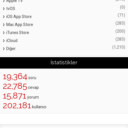
Apple TV
(0)
tvOS
(71)
iOS App Store
(283)
Mac App Store
(200)
iTunes Store
(283)
iCloud
(1,210)
Diğer
İstatistikler
19,364
soru
22,785
cevap
15,871
yorum
202,181
kullanıcı