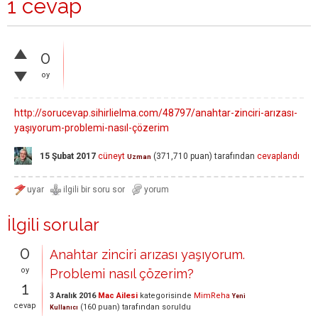
1 cevap
0
oy
http://sorucevap.sihirlielma.com/48797/anahtar-zinciri-arızası-
yaşıyorum-problemi-nasıl-çözerim
15 Şubat 2017
cüneyt
(
371,710
puan)
tarafından
cevaplandı
Uzman
İlgili sorular
0
Anahtar zinciri arızası yaşıyorum.
oy
Problemi nasıl çözerim?
1
3 Aralık 2016
Mac Ailesi
kategorisinde
MimReha
Yeni
cevap
(
160
puan)
tarafından
soruldu
Kullanıcı