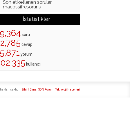
Son etiketlenen sorular
macosşifresorunu
İstatistikler
19,364
soru
22,785
cevap
5,871
yorum
202,335
kullanıcı
hakları saklıdır
SihirliElma
SDN Forum
Teknoloji Haberleri