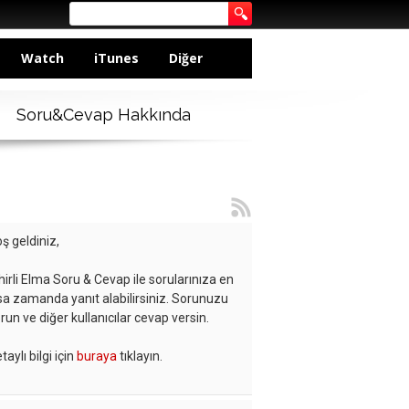
Watch
iTunes
Diğer
Soru&Cevap Hakkında
ş geldiniz,
hirli Elma Soru & Cevap ile sorularınıza en
sa zamanda yanıt alabilirsiniz. Sorunuzu
run ve diğer kullanıcılar cevap versin.
taylı bilgi için
buraya
tıklayın.