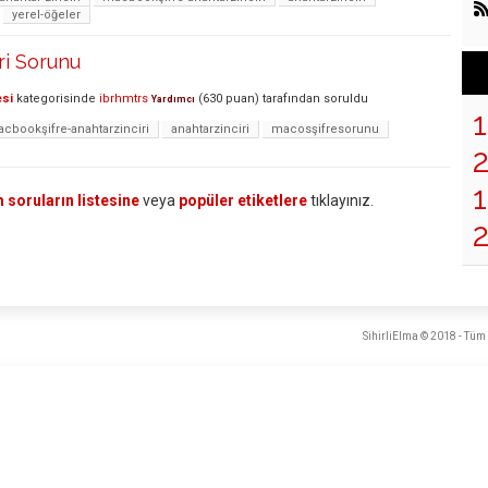
yerel-öğeler
ri Sorunu
esi
kategorisinde
ibrhmtrs
(
630
puan)
tarafından
soruldu
Yardımcı
cbookşifre-anahtarzinciri
anahtarzinciri
macosşifresorunu
1
 soruların listesine
veya
popüler etiketlere
tıklayınız.
SihirliElma © 2018 - Tüm 