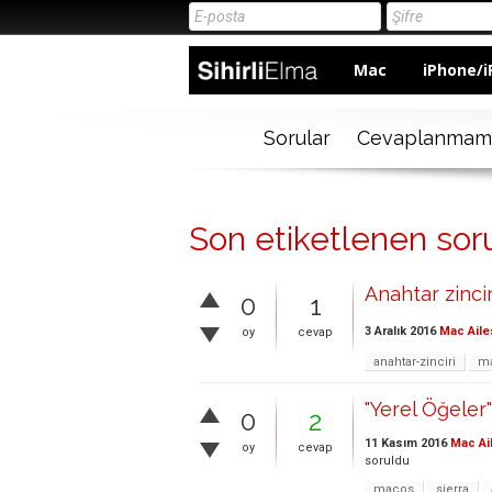
Mac
iPhone/i
Sorular
Cevaplanmam
Son etiketlenen sor
Anahtar zinci
0
1
3 Aralık 2016
Mac Aile
oy
cevap
anahtar-zinciri
ma
"Yerel Öğeler"
0
2
11 Kasım 2016
Mac Ai
oy
cevap
soruldu
macos
sierra