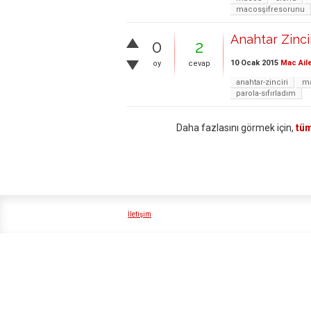
macosşifresorunu
Anahtar Zinci
0
2
10 Ocak 2015
Mac Ail
oy
cevap
anahtar-zinciri
ma
parola-sıfırladım
Daha fazlasını görmek için,
tüm
İletişim