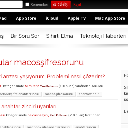
Remember
Kayıt
Pad
App Store
iCloud
Apple Tv
Mac App Store
ış
Bir Soru Sor
Sihirli Elma
Teknoloji Haberleri
ular macosşifresorunu
Ho
ri arızası yaşıyorum. Problemi nasıl çözerim?
si
kategorisinde
MimReha
(
160
puan)
tarafından
soruldu
Yeni Kullanıcı
Si
kı
cbookşifre-anahtarzinciri
macosşifresorunu
anahtarzinciri
so
 anahtar zinciri uyarıları
De
lesi
kategorisinde
bektashseyin_
(
210
puan)
tarafından
Yeni Kullanıcı
anahtar-zinciri
macbookşifre-anahtarzinciri
anahtarzinciri