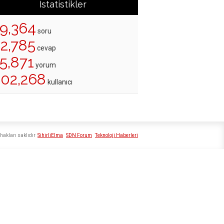
İstatistikler
19,364
soru
22,785
cevap
5,871
yorum
202,268
kullanıcı
hakları saklıdır
SihirliElma
SDN Forum
Teknoloji Haberleri