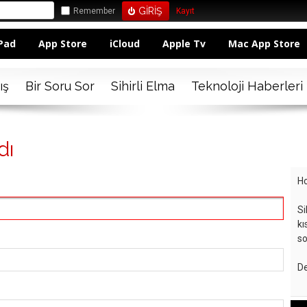
Remember
Kayıt
Pad
App Store
iCloud
Apple Tv
Mac App Store
ış
Bir Soru Sor
Sihirli Elma
Teknoloji Haberleri
dı
Ho
Si
kı
so
De