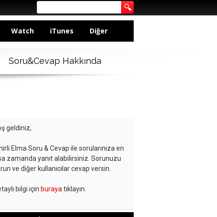
Watch
iTunes
Diğer
Soru&Cevap Hakkında
ş geldiniz,
hirli Elma Soru & Cevap ile sorularınıza en
sa zamanda yanıt alabilirsiniz. Sorunuzu
run ve diğer kullanıcılar cevap versin.
taylı bilgi için
buraya
tıklayın.