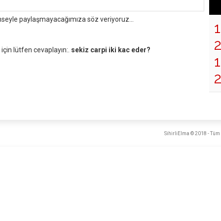
mseyle paylaşmayacağımıza söz veriyoruz...
çin lütfen cevaplayın:.
sekiz carpi iki kac eder?
1
SihirliElma © 2018 - Tüm 