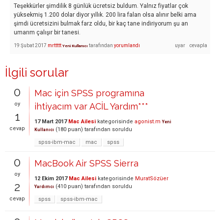
Teşekkürler şimdilik 8 günlük ücretsiz buldum. Yalnız fiyatlar çok
yüksekmiş 1.200 dolar diyor yıllık. 200 lira falan olsa alınır belki ama
şimdi ücretsizini bulmak farz oldu, bir kaç tane indiriyorum şu an
umarım çalışır bir tanesi.
19 Şubat 2017
mrttttt
tarafından
yorumlandı
Yeni Kullanıcı
İlgili sorular
0
Mac için SPSS programına
oy
ihtiyacım var ACİL Yardım***
1
17 Mart 2017
Mac Ailesi
kategorisinde
agonist.m
Yeni
cevap
(
180
puan)
tarafından
soruldu
Kullanıcı
spss-ibm-mac
mac
spss
0
MacBook Air SPSS Sierra
oy
12 Ekim 2017
Mac Ailesi
kategorisinde
MuratSözüer
2
(
410
puan)
tarafından
soruldu
Yardımcı
cevap
spss
spss-ibm-mac