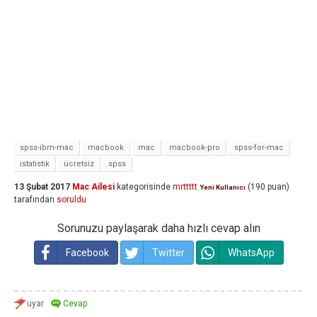
spss-ibm-mac
macbook
mac
macbook-pro
spss-for-mac
istatistik
ücretsiz
spss
13 Şubat 2017
Mac Ailesi
kategorisinde
mrttttt
(
190
puan)
Yeni Kullanıcı
tarafından
soruldu
Sorunuzu paylaşarak daha hızlı cevap alın
Facebook
Twitter
WhatsApp