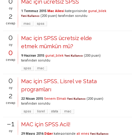
0
Mac için ücretsiz SPSS
oy
1 Temmuz 2015
Mac Ailesi
kategorisinde
gunal_bilek
2
(
200
puan)
tarafından
soruldu
Yeni Kullanıcı
cevap
mac
spss
0
Mac için SPSS ücretsiz elde
oy
etmek mümkün mü?
0
9 Haziran 2015
gunal_bilek
(
200
puan)
Yeni Kullanıcı
cevap
tarafından
soruldu
spss
mac
0
Mac için SPSS, Lisrel ve Stata
oy
programları
2
22 Nisan 2015
Senem Elmalı
(
200
puan)
Yeni Kullanıcı
cevap
tarafından
soruldu
spss
lisrel
stata
mac
–1
MAC için SPSS Acil!
oy
29 Mayıs 2016
Diğer
kategorisinde
ali enes
Yeni Kullanıcı