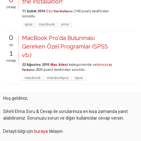
the installation"
cevap
11 Şubat 2016
Ozo
(
140
puan)
tarafından
Yeni Kullanıcı
soruldu
spss
macbook
error
0
MacBook Pro'da Bulunması
oy
Gereken Özel Programlar (SPSS
1
vb.)
cevap
22 Ağustos 2015
Mac Ailesi
kategorisinde
selimozcay
(
820
puan)
tarafından
soruldu
Yardımcı
macbook
macbookpro
spss
Hoş geldiniz,
Sihirli Elma Soru & Cevap ile sorularınıza en kısa zamanda yanıt
alabilirsiniz. Sorunuzu sorun ve diğer kullanıcılar cevap versin.
Detaylı bilgi için
buraya
tıklayın.