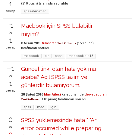
1
(
210
puan)
tarafından
soruldu
cevap
spss-ibm-mac
+1
Macbook için SPSS bulabilir
oy
miyim?
1
8 Nisan 2015
tulastiran
(
150
puan)
Yeni Kullanıcı
cevap
tarafından
soruldu
macbook
air
spss
macbook-air-13
–1
Güncel linki olan hala yok mu
oy
acaba? Acil SPSS lazım ve
1
günlerdir bulamıyorum.
cevap
28 Şubat 2016
Mac Ailesi
kategorisinde
deryaozduran
(
110
puan)
tarafından
soruldu
Yeni Kullanıcı
spss
mac
için
0
SPSS yüklemesinde hata " "An
oy
error occurred while preparing
0