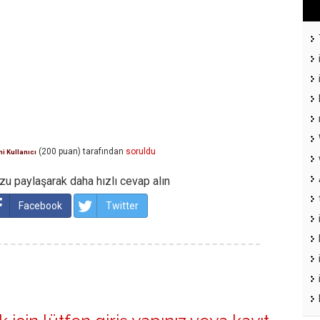
(
200
puan)
tarafından
soruldu
i Kullanıcı
u paylaşarak daha hızlı cevap alın
Facebook
Twitter