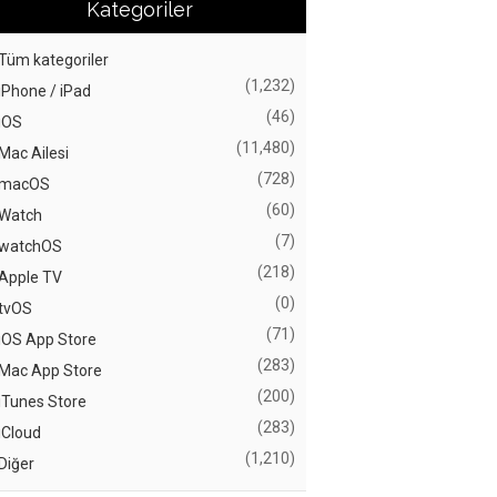
Kategoriler
Tüm kategoriler
(1,232)
iPhone / iPad
(46)
iOS
(11,480)
Mac Ailesi
(728)
macOS
(60)
Watch
(7)
watchOS
(218)
Apple TV
(0)
tvOS
(71)
iOS App Store
(283)
Mac App Store
(200)
iTunes Store
(283)
iCloud
(1,210)
Diğer