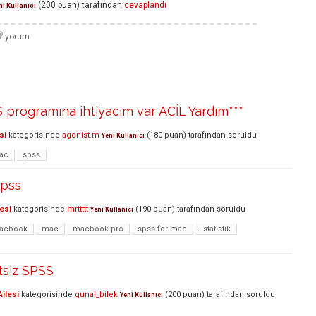
(
200
puan)
tarafından
cevaplandı
i Kullanıcı
 programına ihtiyacım var ACİL Yardım***
si
kategorisinde
agonist.m
(
180
puan)
tarafından
soruldu
Yeni Kullanıcı
ac
spss
Spss
esi
kategorisinde
mrttttt
(
190
puan)
tarafından
soruldu
Yeni Kullanıcı
acbook
mac
macbook-pro
spss-for-mac
istatistik
tsiz SPSS
ilesi
kategorisinde
gunal_bilek
(
200
puan)
tarafından
soruldu
Yeni Kullanıcı