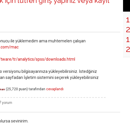
 için lütfen
giriş yapınız
veya
kayıt
1
sonucu ile yüklemedim ama muhtemelen çalışan
ic.com/mac
tware/tr/analytics/spss/downloads.html
 versiyonu bilgisayarınıza yükleyebilirsiniz. İstedğiniz
an sayfadan İşletim sistemini seçerek yükleyebilirsiniz
(
25,720
puan)
tarafından
cevaplandı
man
olursa sevinirim.