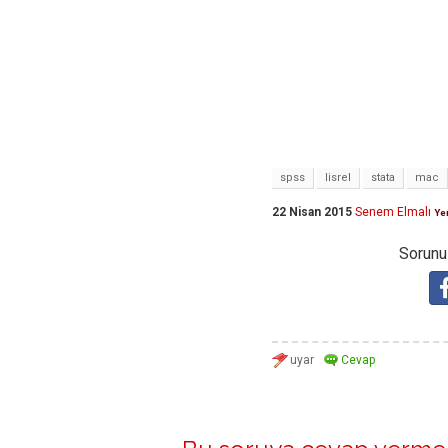
spss
lisrel
stata
mac
22 Nisan 2015
Senem Elmalı
Yen
Sorunuz