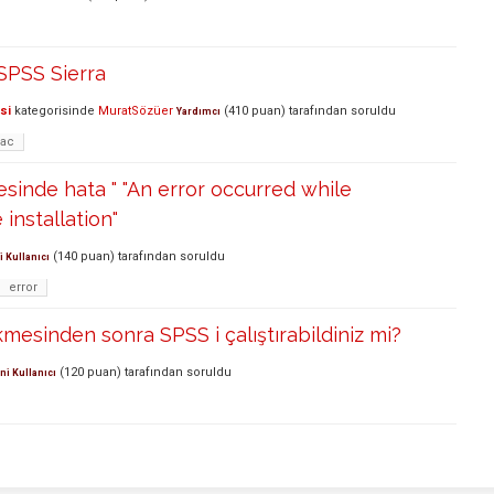
SPSS Sierra
si
kategorisinde
MuratSözüer
(
410
puan)
tarafından
soruldu
Yardımcı
mac
inde hata " "An error occurred while
installation"
(
140
puan)
tarafından
soruldu
i Kullanıcı
error
kmesinden sonra SPSS i çalıştırabildiniz mi?
(
120
puan)
tarafından
soruldu
ni Kullanıcı