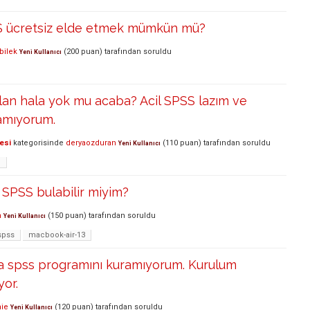
S ücretsiz elde etmek mümkün mü?
bilek
(
200
puan)
tarafından
soruldu
Yeni Kullanıcı
olan hala yok mu acaba? Acil SPSS lazım ve
amıyorum.
esi
kategorisinde
deryaozduran
(
110
puan)
tarafından
soruldu
Yeni Kullanıcı
n
SPSS bulabilir miyim?
n
(
150
puan)
tarafından
soruldu
Yeni Kullanıcı
spss
macbook-air-13
'a spss programını kuramıyorum. Kurulum
yor.
ie
(
120
puan)
tarafından
soruldu
Yeni Kullanıcı