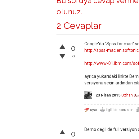
Bu soruya cevap vermek
olunuz
.
2 Cevaplar
Google'da "Spss for mac" 
0
http://spss-mac.en.softon
oy
http://www-01.ibm.com/sof
ayrıca yukarıdaki linkte Demo
versiyonu seçin ardından çık
23 Nisan 2015
Ozhan
Uz
Demo değil de full versiyon 
0