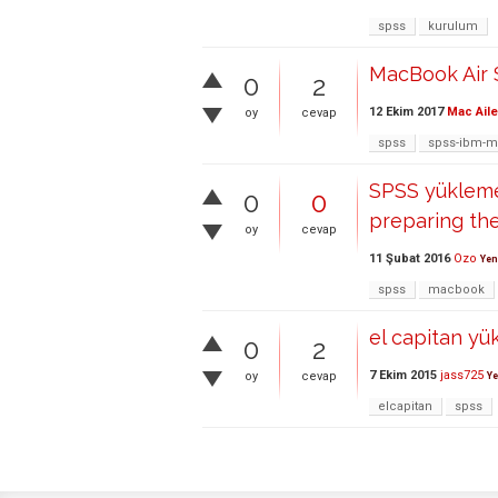
spss
kurulum
MacBook Air 
0
2
12 Ekim 2017
Mac Aile
oy
cevap
spss
spss-ibm-
SPSS yüklemes
0
0
preparing the 
oy
cevap
11 Şubat 2016
Ozo
Yen
spss
macbook
el capitan yü
0
2
7 Ekim 2015
jass725
oy
cevap
Ye
elcapitan
spss