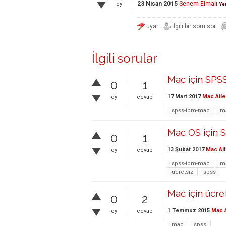
23 Nisan 2015
Senem Elmalı
oy
Yen
İlgili sorular
Mac için SPSS
0
1
17 Mart 2017
Mac Aile
oy
cevap
spss-ibm-mac
m
Mac OS için 
0
1
13 Şubat 2017
Mac Ail
oy
cevap
spss-ibm-mac
m
ücretsiz
spss
Mac için ücre
0
2
1 Temmuz 2015
Mac A
oy
cevap
mac
spss