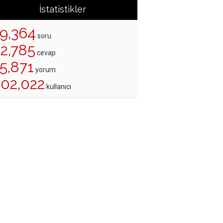
İstatistikler
19,364
soru
22,785
cevap
5,871
yorum
202,022
kullanıcı