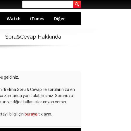
Watch
iTunes
Diğer
Soru&Cevap Hakkında
ş geldiniz,
hirli Elma Soru & Cevap ile sorularınıza en
sa zamanda yanıt alabilirsiniz. Sorunuzu
run ve diğer kullanıcılar cevap versin.
taylı bilgi için
buraya
tıklayın.