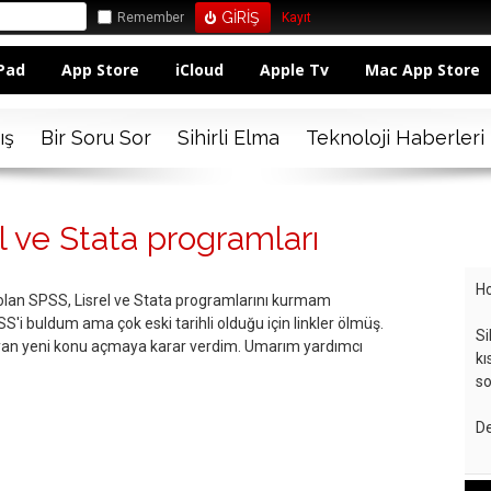
Remember
Kayıt
Pad
App Store
iCloud
Apple Tv
Mac App Store
ış
Bir Soru Sor
Sihirli Elma
Teknoloji Haberleri
l ve Stata programları
Ho
li olan SPSS, Lisrel ve Stata programlarını kurmam
S'i buldum ama çok eski tarihli olduğu için linkler ölmüş.
Si
yan yeni konu açmaya karar verdim. Umarım yardımcı
kı
so
De