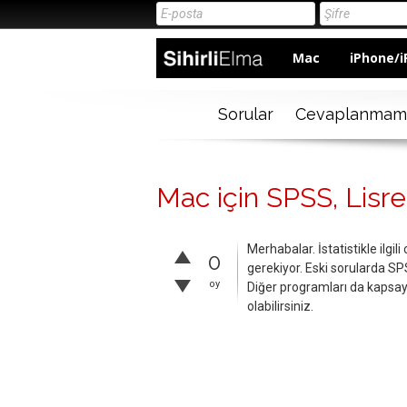
Mac
iPhone/i
Sorular
Cevaplanmam
Mac için SPSS, Lisre
Merhabalar. İstatistikle ilgi
0
gerekiyor. Eski sorularda SPS
oy
Diğer programları da kapsa
olabilirsiniz.