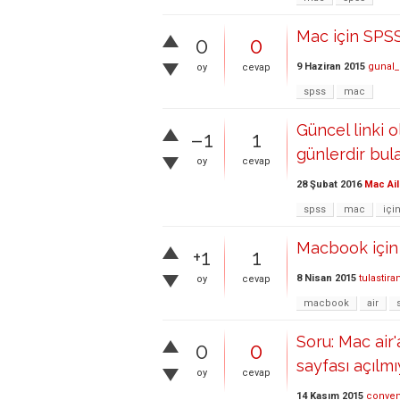
Mac için SPS
0
0
9 Haziran 2015
gunal_
oy
cevap
spss
mac
Güncel linki 
–1
1
günlerdir bul
oy
cevap
28 Şubat 2016
Mac Ail
spss
mac
içi
Macbook için 
+1
1
8 Nisan 2015
tulastira
oy
cevap
macbook
air
Soru: Mac air
0
0
sayfası açılmı
oy
cevap
14 Kasım 2015
conven