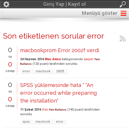
Giriş Yap | Kayıt ol
Menüyü göster
Son etiketlenen sorular error
0
macbookprom Error 2002f verdi
oy
24 Haziran 2016
Mac Ailesi
kategorisinde
sarper
Yeni
0
(
120
puan)
tarafından
soruldu
Kullanıcı
cevap
error
macbook
2002f
0
SPSS yüklemesinde hata " "An
oy
error occurred while preparing
0
the installation"
cevap
11 Şubat 2016
Ozo
(
140
puan)
tarafından
Yeni Kullanıcı
soruldu
spss
macbook
error