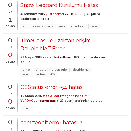
0
Snow Leopard Kurulumu Hatası
oy
4 Temmuz 2015
yusufdamat
(
140
puan)
Yeni Kullanıcı
1
tarafından
soruldu
cevap
sl
snow-leopard-
-osx
macbook
error
0
TimeCapsule uzaktan erişim -
oy
Double NAT Error
0
21 Mayıs 2015
ifs-net
(
180
puan)
tarafından
Yeni Kullanıcı
cevap
soruldu
time
airport-time-capsule
double-nat
error
airties-rt-205
0
OSStatus error -54 hatası
oy
10 Nisan 2015
Mac Ailesi
kategorisinde
Ümit
0
YURDAGÜL
(
120
puan)
tarafından
soruldu
Yeni Kullanıcı
cevap
error
0
com.zeobit.error hatası 2
oy