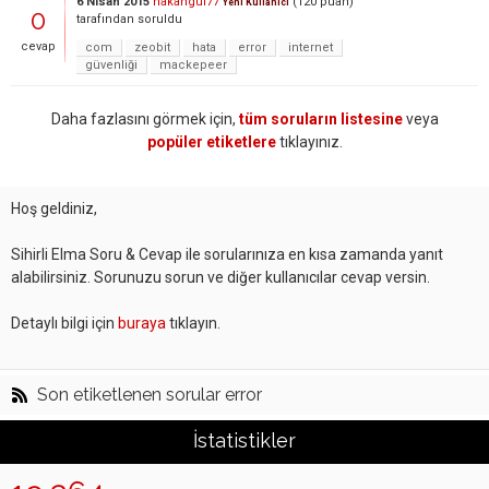
6 Nisan 2015
hakangul77
(
120
puan)
Yeni Kullanıcı
0
tarafından
soruldu
cevap
com
zeobit
hata
error
internet
güvenliği
mackepeer
Daha fazlasını görmek için,
tüm soruların listesine
veya
popüler etiketlere
tıklayınız.
Hoş geldiniz,
Sihirli Elma Soru & Cevap ile sorularınıza en kısa zamanda yanıt
alabilirsiniz. Sorunuzu sorun ve diğer kullanıcılar cevap versin.
Detaylı bilgi için
buraya
tıklayın.
Son etiketlenen sorular error
İstatistikler