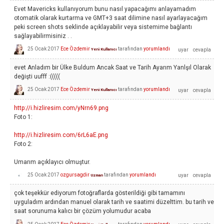
Evet Mavericks kullanıyorum bunu nasıl yapacağımı anlayamadım
otomatik olarak kurtarma ve GMT+3 saat dilimine nasıl ayarlayacağım
peki screen shots seklinde açıklayabilir veya sistemime bağlantı
sağlayabilirmisiniz . .
25 Ocak 2017
Ece Özdemir
tarafından
yorumlandı
Yeni Kullanıcı
evet Anladım bir Ülke Buldum Ancak Saat ve Tarih Ayarım Yanlşıl Olarak
değişti uufff :(((((
25 Ocak 2017
Ece Özdemir
tarafından
yorumlandı
Yeni Kullanıcı
http://i.hizliresim.com/yNrn69.png
Foto 1:
http://i.hizliresim.com/6rL6aE.png
Foto 2:
Umarım açıklayıcı olmuştur.
25 Ocak 2017
ozgursagdir
tarafından
yorumlandı
Uzman
çok teşekkür ediyorum fotoğraflarda gösterildiği gibi tamamını
uyguladım ardından manuel olarak tarih ve saatimi düzelttim. bu tarih ve
saat sorunuma kalıcı bir çözüm yolumudur acaba