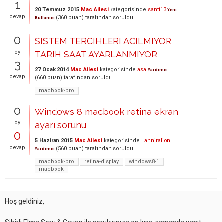
1
20 Temmuz 2015
Mac Ailesi
kategorisinde
santi13
Yeni
cevap
(
360
puan)
tarafından
soruldu
Kullanıcı
0
SISTEM TERCIHLERI ACILMIYOR
oy
TARIH SAAT AYARLANMIYOR
3
27 Ocak 2014
Mac Ailesi
kategorisinde
asa
Yardımcı
cevap
(
660
puan)
tarafından
soruldu
macbook-pro
0
Windows 8 macbook retina ekran
oy
ayarı sorunu
0
5 Haziran 2015
Mac Ailesi
kategorisinde
Lanniralion
cevap
(
560
puan)
tarafından
soruldu
Yardımcı
macbook-pro
retina-display
windows8-1
macbook
Hoş geldiniz,