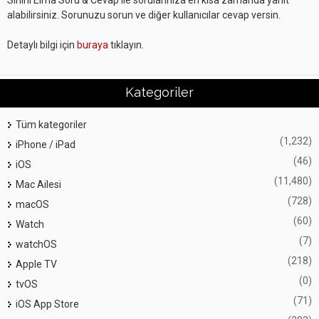
Sihirli Elma Soru & Cevap ile sorularınıza en kısa zamanda yanıt
alabilirsiniz. Sorunuzu sorun ve diğer kullanıcılar cevap versin.
Detaylı bilgi için
buraya
tıklayın.
Kategoriler
Tüm kategoriler
(1,232)
iPhone / iPad
(46)
iOS
(11,480)
Mac Ailesi
(728)
macOS
(60)
Watch
(7)
watchOS
(218)
Apple TV
(0)
tvOS
(71)
iOS App Store