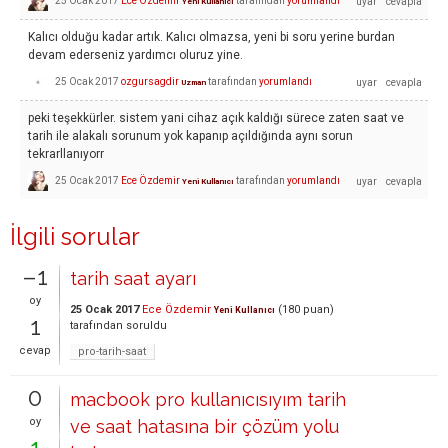
25 Ocak 2017
Ece Özdemir
tarafından
yorumlandı
Yeni Kullanıcı
Kalıcı olduğu kadar artık. Kalıcı olmazsa, yeni bi soru yerine burdan
devam ederseniz yardımcı oluruz yine.
25 Ocak 2017
ozgursagdir
tarafından
yorumlandı
Uzman
peki teşekkürler. sistem yani cihaz açık kaldığı sürece zaten saat ve
tarih ile alakalı sorunum yok kapanıp açıldığında aynı sorun
tekrarllanıyorr
25 Ocak 2017
Ece Özdemir
tarafından
yorumlandı
Yeni Kullanıcı
İlgili sorular
–1
tarih saat ayarı
oy
25 Ocak 2017
Ece Özdemir
(
180
puan)
Yeni Kullanıcı
1
tarafından
soruldu
cevap
pro-tarih-saat
0
macbook pro kullanıcısıyım tarih
oy
ve saat hatasına bir çözüm yolu
1