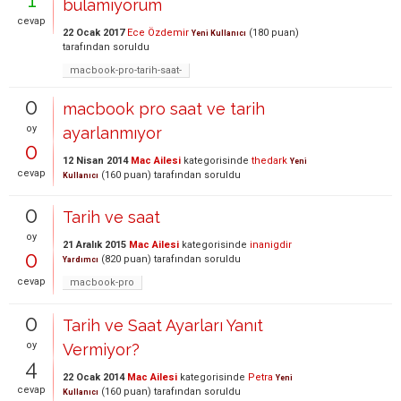
bulamıyorum
cevap
22 Ocak 2017
Ece Özdemir
(
180
puan)
Yeni Kullanıcı
tarafından
soruldu
macbook-pro-tarih-saat-
0
macbook pro saat ve tarih
oy
ayarlanmıyor
0
12 Nisan 2014
Mac Ailesi
kategorisinde
thedark
Yeni
cevap
(
160
puan)
tarafından
soruldu
Kullanıcı
0
Tarih ve saat
oy
21 Aralık 2015
Mac Ailesi
kategorisinde
inanigdir
0
(
820
puan)
tarafından
soruldu
Yardımcı
cevap
macbook-pro
0
Tarih ve Saat Ayarları Yanıt
oy
Vermiyor?
4
22 Ocak 2014
Mac Ailesi
kategorisinde
Petra
Yeni
cevap
(
160
puan)
tarafından
soruldu
Kullanıcı