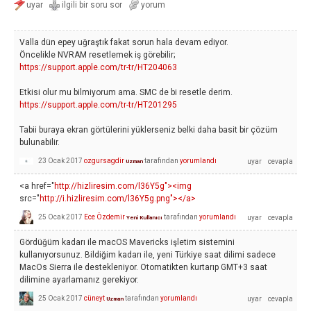
Valla dün epey uğraştık fakat sorun hala devam ediyor.
Öncelikle NVRAM resetlemek iş görebilir;
https://support.apple.com/tr-tr/HT204063
Etkisi olur mu bilmiyorum ama. SMC de bi resetle derim.
https://support.apple.com/tr-tr/HT201295
Tabii buraya ekran görtülerini yüklerseniz belki daha basit bir çözüm
bulunabilir.
23 Ocak 2017
ozgursagdir
tarafından
yorumlandı
Uzman
<a href="
http://hizliresim.com/l36Y5g"><img
src="
http://i.hizliresim.com/l36Y5g.png"></a>
25 Ocak 2017
Ece Özdemir
tarafından
yorumlandı
Yeni Kullanıcı
Gördüğüm kadarı ile macOS Mavericks işletim sistemini
kullanıyorsunuz. Bildiğim kadarı ile, yeni Türkiye saat dilimi sadece
MacOs Sierra ile destekleniyor. Otomatikten kurtarıp GMT+3 saat
dilimine ayarlamanız gerekiyor.
25 Ocak 2017
cüneyt
tarafından
yorumlandı
Uzman