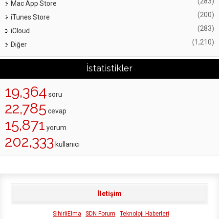
(283)
Mac App Store
(200)
iTunes Store
(283)
iCloud
(1,210)
Diğer
İstatistikler
19,364
soru
22,785
cevap
15,871
yorum
202,333
kullanıcı
İletişim
SihirliElma
SDN Forum
Teknoloji Haberleri