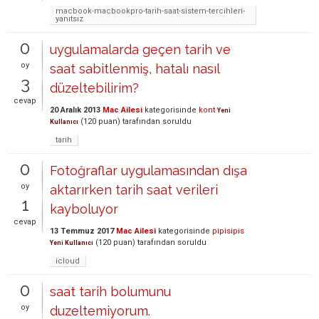
macbook-macbookpro-tarih-saat-sistem-tercihleri-
yanıtsız
0
uygulamalarda geçen tarih ve
oy
saat sabitlenmiş, hatalı nasıl
3
düzeltebilirim?
cevap
20 Aralık 2013
Mac Ailesi
kategorisinde
kont
Yeni
(
120
puan)
tarafından
soruldu
Kullanıcı
tarih
0
Fotoğraflar uygulamasından dışa
oy
aktarırken tarih saat verileri
1
kayboluyor
cevap
13 Temmuz 2017
Mac Ailesi
kategorisinde
pipisipis
(
120
puan)
tarafından
soruldu
Yeni Kullanıcı
icloud
0
saat tarih bolumunu
oy
duzeltemiyorum.