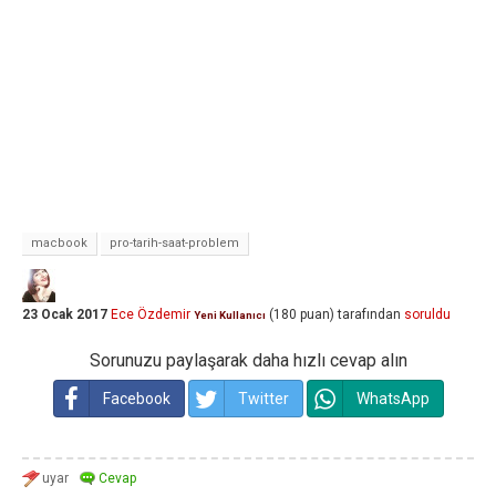
macbook
pro-tarih-saat-problem
23 Ocak 2017
Ece Özdemir
(
180
puan)
tarafından
soruldu
Yeni Kullanıcı
Sorunuzu paylaşarak daha hızlı cevap alın
Facebook
Twitter
WhatsApp