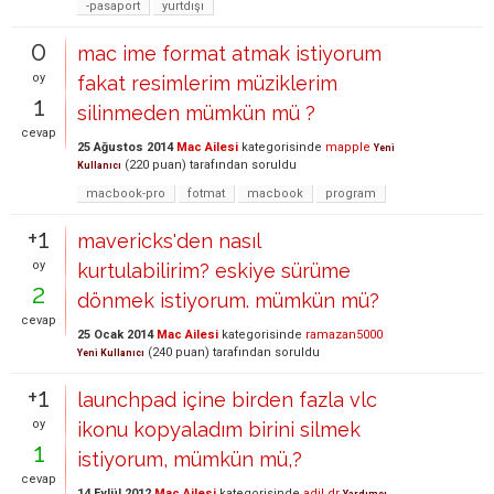
-pasaport
yurtdışı
0
mac ime format atmak istiyorum
oy
fakat resimlerim müziklerim
1
silinmeden mümkün mü ?
cevap
25 Ağustos 2014
Mac Ailesi
kategorisinde
mapple
Yeni
(
220
puan)
tarafından
soruldu
Kullanıcı
macbook-pro
fotmat
macbook
program
+1
mavericks'den nasıl
oy
kurtulabilirim? eskiye sürüme
2
dönmek istiyorum. mümkün mü?
cevap
25 Ocak 2014
Mac Ailesi
kategorisinde
ramazan5000
(
240
puan)
tarafından
soruldu
Yeni Kullanıcı
+1
launchpad içine birden fazla vlc
oy
ikonu kopyaladım birini silmek
1
istiyorum, mümkün mü,?
cevap
14 Eylül 2012
Mac Ailesi
kategorisinde
adil.dr
Yardımcı