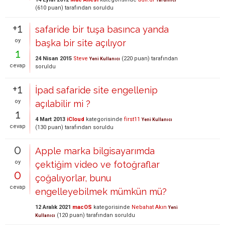
(
610
puan)
tarafından
soruldu
+1
safaride bir tuşa basınca yanda
oy
başka bir site açılıyor
1
24 Nisan 2015
Steve
(
220
puan)
tarafından
Yeni Kullanıcı
cevap
soruldu
+1
İpad safaride site engellenip
oy
açılabilir mi ?
1
4 Mart 2013
iCloud
kategorisinde
first11
Yeni Kullanıcı
cevap
(
130
puan)
tarafından
soruldu
0
Apple marka bilgisayarımda
oy
çektiğim video ve fotoğraflar
0
çoğalıyorlar, bunu
cevap
engelleyebilmek mümkün mü?
12 Aralık 2021
macOS
kategorisinde
Nebahat Akın
Yeni
(
120
puan)
tarafından
soruldu
Kullanıcı