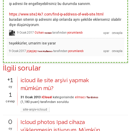
ip adresi ile engelleyebilrsiniz bu durumda sanırım.
https://www.site24x7.com/find-ip-address-of-web-site.html
buradan sitenin ip adresini alıp onlarıda aynı şekilde eklerseniz olabilir
diye düşünüyorum.
9 Ocak 2017
Ozhan
tarafından
yorumlandı
Uzman
teşekkürler, umarim ise yarar
9 Ocak 2017
jrjayjay
tarafından
yorumlandı
Yeni Kullanıcı
İlgili sorular
+1
icloud ile site arşivi yapmak
oy
mümkün mü?
1
31 Ocak 2013
iCloud
kategorisinde
elmacı
Yardımcı
cevap
(
1,180
puan)
tarafından
soruldu
site-arşiv-icloud
0
Icloud photos Ipad cihaza
oy
yüklenmesin istiyorum. Mümkün