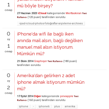
1
mü böyle birşey?
cevap
27 Haziran 2023
iCloud
kategorisinde
Merttaskiran
Yeni
(
120
puan)
tarafından
soruldu
Kullanıcı
-ipad-icloud-photos-fotoğraflar-arşivleme-archives
0
iPhone'da wifi ile bağlı iken
oy
anında mail alsın, bağlı değilken
1
manuel mail alsın istiyorum.
cevap
Mümkün mü?
21 Ekim 2014
Graphiqer
(
180
puan)
Yeni Kullanıcı
tarafından
soruldu
0
Amerika'dan gelirken 2 adet
oy
iphone almak istiyorum mümkün
2
mü?
cevap
17 Eylül 2014
Diğer
kategorisinde
pineapple
Yeni
(
160
puan)
tarafından
soruldu
Kullanıcı
iphone
-
iphone6
plus
amerika