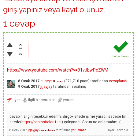
giriş yapınız
veya
kayıt olunuz
.
1 cevap
0
oy
En İyi Cevap
https://www.youtube.com/watch?v=91vJbwPeZWM
8 Ocak 2017
cüneyt
(
371,710
puan)
tarafından
cevaplandı
Uzman
9 Ocak 2017
jrjayjay
tarafından
seçilmiş
cevabınız için teşekkür ederim. Birçok sitede işime yaradı. sadece bir
sitede(
https://bahissiteleri1.ist
) çalışmadı. Sorun ne anlamadım :(
8 Ocak 2017
jrjayjay
tarafından
yorumlandı
Yeni Kullanıcı