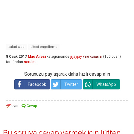
safari-web
sitesi-engelleme
8 Ocak 2017
Mac Ailesi
kategorisinde
jrjayjay
(
150
puan)
Yeni Kullanıcı
tarafından
soruldu
Sorunuzu paylaşarak daha hızlı cevap alın
Facebook
Twitter
WhatsApp
Bu soruya cevap vermek için lütfen