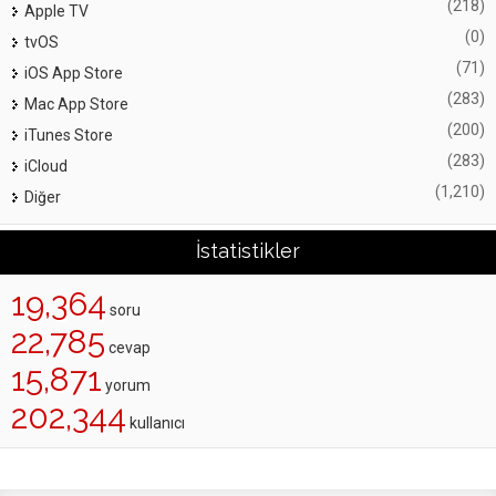
(218)
Apple TV
(0)
tvOS
(71)
iOS App Store
(283)
Mac App Store
(200)
iTunes Store
(283)
iCloud
(1,210)
Diğer
İstatistikler
19,364
soru
22,785
cevap
15,871
yorum
202,344
kullanıcı