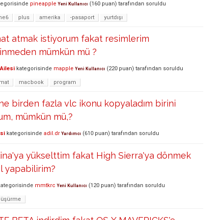
egorisinde
pineapple
(
160
puan)
tarafından
soruldu
Yeni Kullanıcı
ne6
plus
amerika
-pasaport
yurtdışı
at atmak istiyorum fakat resimlerim
ilinmeden mümkün mü ?
Ailesi
kategorisinde
mapple
(
220
puan)
tarafından
soruldu
Yeni Kullanıcı
tmat
macbook
program
ne birden fazla vlc ikonu kopyaladım birini
orum, mümkün mü,?
si
kategorisinde
adil.dr
(
610
puan)
tarafından
soruldu
Yardımcı
lina'ya yükselttim fakat High Sierra'ya dönmek
l yapabilirim?
ategorisinde
mmtkrc
(
120
puan)
tarafından
soruldu
Yeni Kullanıcı
düşürme