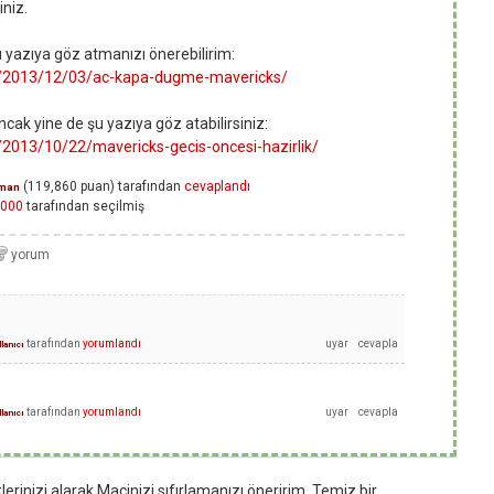
iniz.
şu yazıya göz atmanızı önerebilirim:
om/2013/12/03/ac-kapa-dugme-mavericks/
ncak yine de şu yazıya göz atabilirsiniz:
/2013/10/22/mavericks-gecis-oncesi-hazirlik/
(
119,860
puan)
tarafından
cevaplandı
man
000
tarafından
seçilmiş
tarafından
yorumlandı
lanıcı
tarafından
yorumlandı
lanıcı
rinizi alarak Macinizi sıfırlamanızı öneririm. Temiz bir