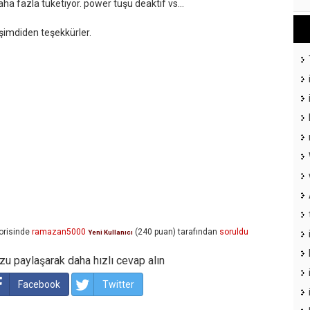
daha fazla tüketiyor. power tuşu deaktif vs...
. şimdiden teşekkürler.
orisinde
ramazan5000
(
240
puan)
tarafından
soruldu
Yeni Kullanıcı
u paylaşarak daha hızlı cevap alın
Facebook
Twitter