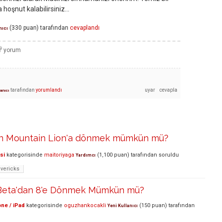
hoşnut kalabilirsiniz...
(
330
puan)
tarafından
cevaplandı
nıcı
tarafından
yorumlandı
lanıcı
en Mountain Lion'a dönmek mümkün mü?
si
kategorisinde
maitoriyaga
(
1,100
puan)
tarafından
soruldu
Yardımcı
vericks
 Beta'dan 8'e Dönmek Mümkün mü?
ne / iPad
kategorisinde
oguzhankocakli
(
150
puan)
tarafından
Yeni Kullanıcı