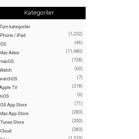
Kategoriler
Tüm kategoriler
(1,232)
iPhone / iPad
(46)
iOS
(11,480)
Mac Ailesi
(728)
macOS
(60)
Watch
(7)
watchOS
(218)
Apple TV
(0)
tvOS
(71)
iOS App Store
(283)
Mac App Store
(200)
iTunes Store
(283)
iCloud
(1,210)