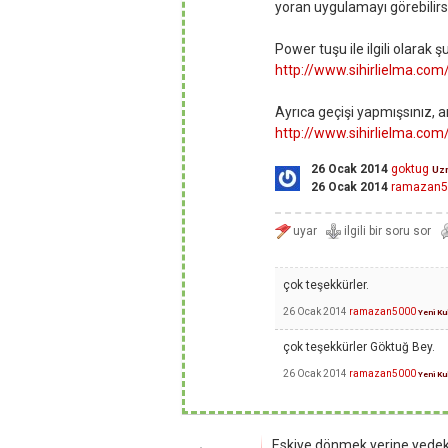
yoran uygulamayı görebilirs
Power tuşu ile ilgili olarak 
http://www.sihirlielma.c
Ayrıca geçişi yapmışsınız, a
http://www.sihirlielma.com
26 Ocak 2014
goktug
Uz
26 Ocak 2014
ramazan5
çok teşekkürler.
26 Ocak 2014
ramazan5000
Yeni Kul
çok teşekkürler Göktuğ Bey.
26 Ocak 2014
ramazan5000
Yeni Kul
Eskiye dönmek yerine yedekle