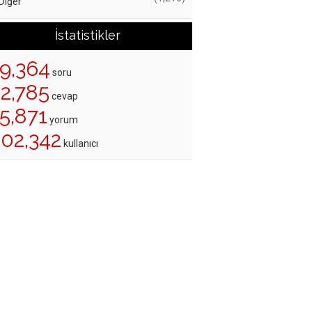
Diğer
İstatistikler
19,364
soru
22,785
cevap
5,871
yorum
202,342
kullanıcı