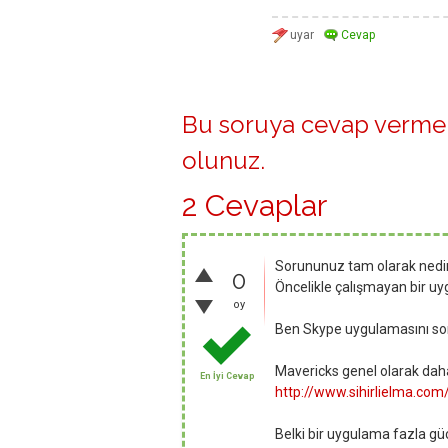
Bu soruya cevap vermek
olunuz
.
2 Cevaplar
Sorununuz tam olarak nedir? 
0
Öncelikle çalışmayan bir u
oy
Ben Skype uygulamasını so
Mavericks genel olarak daha 
En İyi Cevap
http://www.sihirlielma.co
Belki bir uygulama fazla güç 