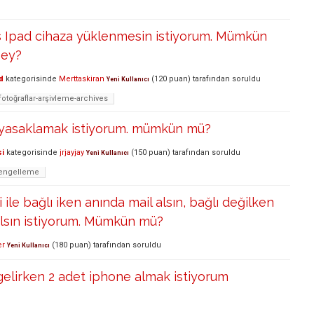
s Ipad cihaza yüklenmesin istiyorum. Mümkün
şey?
d
kategorisinde
Merttaskiran
(
120
puan)
tarafından
soruldu
Yeni Kullanıcı
fotoğraflar-arşivleme-archives
e yasaklamak istiyorum. mümkün mü?
si
kategorisinde
jrjayjay
(
150
puan)
tarafından
soruldu
Yeni Kullanıcı
-engelleme
 ile bağlı iken anında mail alsın, bağlı değilken
alsın istiyorum. Mümkün mü?
er
(
180
puan)
tarafından
soruldu
Yeni Kullanıcı
elirken 2 adet iphone almak istiyorum