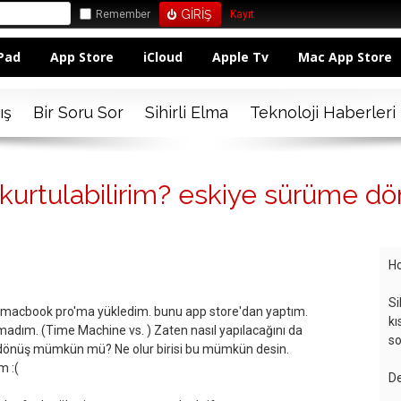
Remember
Kayıt
Pad
App Store
iCloud
Apple Tv
Mac App Store
ış
Bir Soru Sor
Sihirli Elma
Teknoloji Haberleri
 kurtulabilirim? eskiye sürüme d
Ho
Si
e macbook pro'ma yükledim. bunu app store'dan yaptım.
kı
madım. (Time Machine vs. ) Zaten nasıl yapılacağını da
so
dönüş mümkün mü? Ne olur birisi bu mümkün desin.
 :(
De