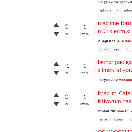
17 Eylül 2014
Diğer
kat
iphone
-
ipho
mac ime form
0
1
müziklerim s
oy
cevap
25 Ağustos 2014
Mac 
macbook-pro
fo
launchpad içi
+1
1
silmek istiy
oy
cevap
14 Eylül 2012
Mac Aile
iMac'imi Cata
0
1
istiyorum nası
oy
cevap
29 Mart 2020
macOS
k
imac
sürüm