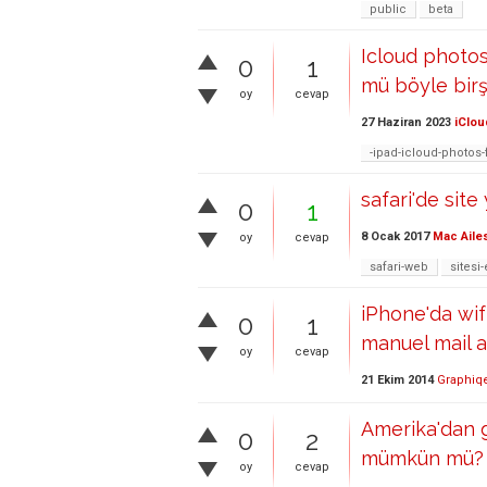
public
beta
Icloud photo
0
1
mü böyle bir
oy
cevap
27 Haziran 2023
iClou
-ipad-icloud-photos-
safari'de sit
0
1
8 Ocak 2017
Mac Aile
oy
cevap
safari-web
sitesi
iPhone'da wifi
0
1
manuel mail 
oy
cevap
21 Ekim 2014
Graphiq
Amerika'dan g
0
2
mümkün mü?
oy
cevap