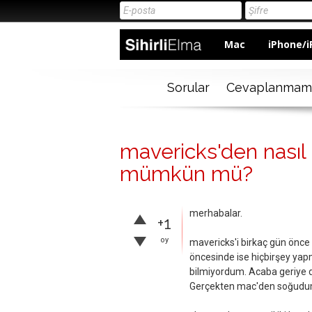
Mac
iPhone/i
Sorular
Cevaplanmam
mavericks'den nasıl
mümkün mü?
merhabalar.
+1
oy
mavericks'i birkaç gün önc
öncesinde ise hiçbirşey yap
bilmiyordum. Acaba geriye 
Gerçekten mac'den soğudum