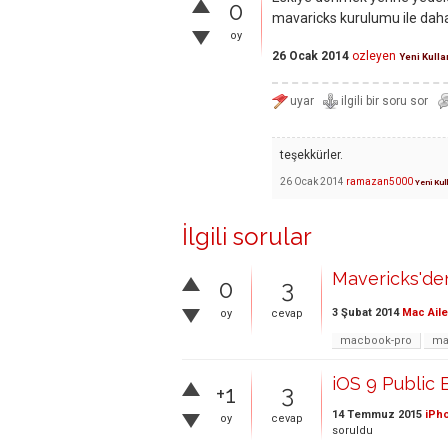
0
mavaricks kurulumu ile daha 
oy
26 Ocak 2014
ozleyen
Yeni Kulla
teşekkürler.
26 Ocak 2014
ramazan5000
Yeni Kul
İlgili sorular
Mavericks'd
0
3
3 Şubat 2014
Mac Aile
oy
cevap
macbook-pro
ma
iOS 9 Public
+1
3
14 Temmuz 2015
iPho
oy
cevap
soruldu