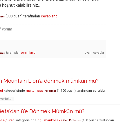
hoşnut kalabilirsiniz...
(
330
puan)
tarafından
cevaplandı
nıcı
tarafından
yorumlandı
lanıcı
en Mountain Lion'a dönmek mümkün mü?
si
kategorisinde
maitoriyaga
(
1,100
puan)
tarafından
soruldu
Yardımcı
vericks
 Beta'dan 8'e Dönmek Mümkün mü?
ne / iPad
kategorisinde
oguzhankocakli
(
150
puan)
tarafından
Yeni Kullanıcı