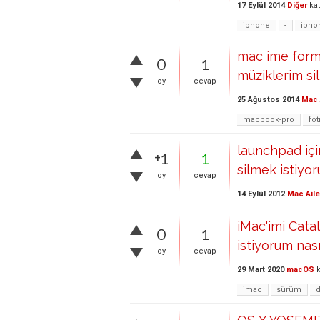
17 Eylül 2014
Diğer
kat
iphone
-
ipho
mac ime form
0
1
müziklerim s
oy
cevap
25 Ağustos 2014
Mac 
macbook-pro
fo
launchpad içi
+1
1
silmek istiy
oy
cevap
14 Eylül 2012
Mac Aile
iMac'imi Cata
0
1
istiyorum nası
oy
cevap
29 Mart 2020
macOS
k
imac
sürüm