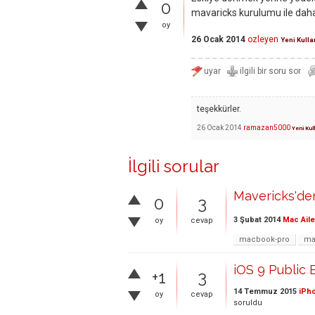
0
mavaricks kurulumu ile daha 
oy
26 Ocak 2014
ozleyen
Yeni Kulla
teşekkürler.
26 Ocak 2014
ramazan5000
Yeni Kul
İlgili sorular
Mavericks'd
0
3
3 Şubat 2014
Mac Aile
oy
cevap
macbook-pro
ma
iOS 9 Public
+1
3
14 Temmuz 2015
iPho
oy
cevap
soruldu