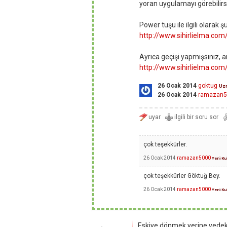
yoran uygulamayı görebilirs
Power tuşu ile ilgili olarak 
http://www.sihirlielma.c
Ayrıca geçişi yapmışsınız, a
http://www.sihirlielma.com
26 Ocak 2014
goktug
Uz
26 Ocak 2014
ramazan5
çok teşekkürler.
26 Ocak 2014
ramazan5000
Yeni Kul
çok teşekkürler Göktuğ Bey.
26 Ocak 2014
ramazan5000
Yeni Kul
Eskiye dönmek yerine yedekle