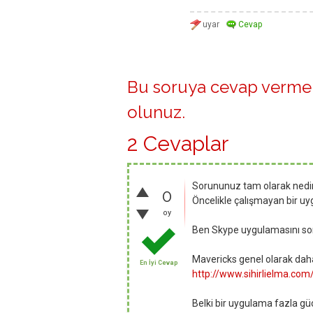
Bu soruya cevap vermek
olunuz
.
2 Cevaplar
Sorununuz tam olarak nedir? 
0
Öncelikle çalışmayan bir u
oy
Ben Skype uygulamasını so
Mavericks genel olarak daha 
En İyi Cevap
http://www.sihirlielma.co
Belki bir uygulama fazla güç 