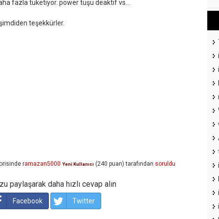
daha fazla tüketiyor. power tuşu deaktif vs...
. şimdiden teşekkürler.
orisinde
ramazan5000
(
240
puan)
tarafından
soruldu
Yeni Kullanıcı
u paylaşarak daha hızlı cevap alın
Facebook
Twitter