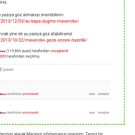
iniz.
şu yazıya göz atmanızı önerebilirim:
om/2013/12/03/ac-kapa-dugme-mavericks/
ncak yine de şu yazıya göz atabilirsiniz:
/2013/10/22/mavericks-gecis-oncesi-hazirlik/
(
119,860
puan)
tarafından
cevaplandı
man
000
tarafından
seçilmiş
tarafından
yorumlandı
lanıcı
tarafından
yorumlandı
lanıcı
rinizi alarak Macinizi sıfırlamanızı öneririm. Temiz bir