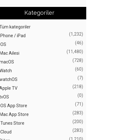
Kategoriler
Tüm kategoriler
(1,232)
iPhone / iPad
(46)
iOS
(11,480)
Mac Ailesi
(728)
macOS
(60)
Watch
(7)
watchOS
(218)
Apple TV
(0)
tvOS
(71)
iOS App Store
(283)
Mac App Store
(200)
iTunes Store
(283)
iCloud
(1,210)