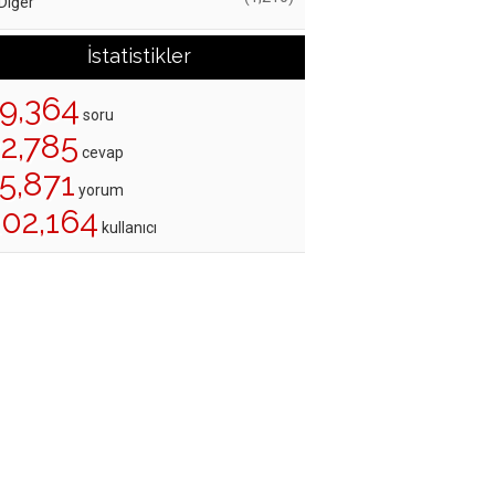
Diğer
İstatistikler
19,364
soru
22,785
cevap
5,871
yorum
202,164
kullanıcı