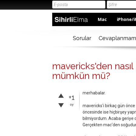
Mac
iPhone/i
Sorular
Cevaplanmam
mavericks'den nasıl
mümkün mü?
merhabalar.
+1
oy
mavericks'i birkaç gün önc
öncesinde ise hiçbirşey yap
bilmiyordum. Acaba geriye 
Gerçekten mac'den soğudum