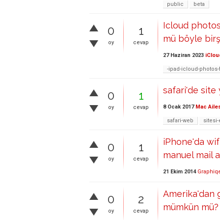
public
beta
Icloud photo
0
1
mü böyle bir
oy
cevap
27 Haziran 2023
iClou
-ipad-icloud-photos-
safari'de sit
0
1
8 Ocak 2017
Mac Aile
oy
cevap
safari-web
sitesi
iPhone'da wifi
0
1
manuel mail 
oy
cevap
21 Ekim 2014
Graphiq
Amerika'dan g
0
2
mümkün mü?
oy
cevap