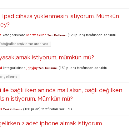
s Ipad cihaza yüklenmesin istiyorum. Mümkün
şey?
d
kategorisinde
Merttaskiran
(
120
puan)
tarafından
soruldu
Yeni Kullanıcı
fotoğraflar-arşivleme-archives
e yasaklamak istiyorum. mümkün mü?
si
kategorisinde
jrjayjay
(
150
puan)
tarafından
soruldu
Yeni Kullanıcı
-engelleme
 ile bağlı iken anında mail alsın, bağlı değilken
alsın istiyorum. Mümkün mü?
er
(
180
puan)
tarafından
soruldu
Yeni Kullanıcı
elirken 2 adet iphone almak istiyorum