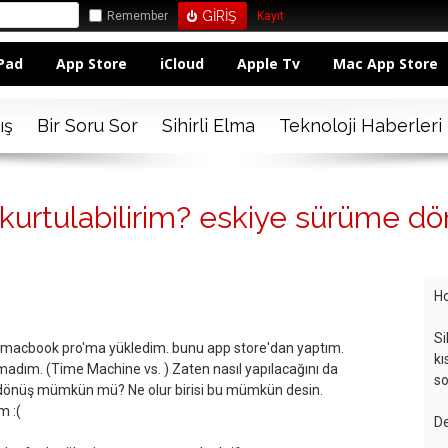
Remember
Kayıt
Pad
App Store
iCloud
Apple Tv
Mac App Store
ış
Bir Soru Sor
Sihirli Elma
Teknoloji Haberleri
 kurtulabilirim? eskiye sürüme d
Ho
Si
e macbook pro'ma yükledim. bunu app store'dan yaptım.
kı
madım. (Time Machine vs. ) Zaten nasıl yapılacağını da
so
dönüş mümkün mü? Ne olur birisi bu mümkün desin.
 :(
De