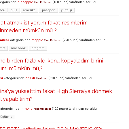
egorisinde
pineapple
(
160
puan)
tarafından
soruldu
Yeni Kullanıcı
ne6
plus
amerika
-pasaport
yurtdışı
at atmak istiyorum fakat resimlerim
ilinmeden mümkün mü ?
Ailesi
kategorisinde
mapple
(
220
puan)
tarafından
soruldu
Yeni Kullanıcı
tmat
macbook
program
ne birden fazla vlc ikonu kopyaladım birini
orum, mümkün mü,?
si
kategorisinde
adil.dr
(
610
puan)
tarafından
soruldu
Yardımcı
lina'ya yükselttim fakat High Sierra'ya dönmek
l yapabilirim?
ategorisinde
mmtkrc
(
120
puan)
tarafından
soruldu
Yeni Kullanıcı
düşürme