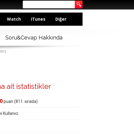
Watch
iTunes
Diğer
Soru&Cevap Hakkında
wers
 ait istatistikler
0
puan (
811
. sırada)
i Kullanıcı