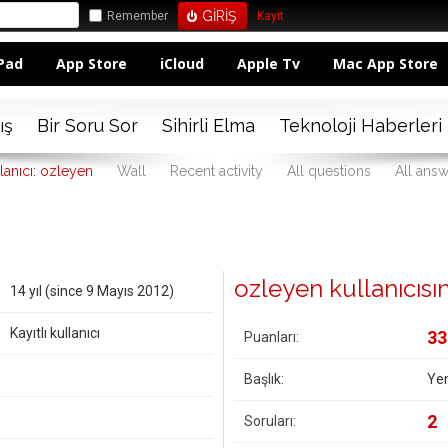
Remember
Kayıt
Pad
App Store
iCloud
Apple Tv
Mac App Store
ış
Bir Soru Sor
Sihirli Elma
Teknoloji Haberleri
lanıcı: ozleyen
Wall
Recent activity
All questions
All ans
ozleyen kullanıcısına
14 yıl (since 9 Mayıs 2012)
Kayıtlı kullanıcı
33
Puanları:
Başlık:
Yen
2
Soruları: