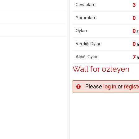
3
Cevapları:
0
Yorumları:
0
Oyları:
s
0
Verdiği Oylar:
a
7
Aldığı Oylar:
a
Wall for ozleyen
Please
log in
or
regist