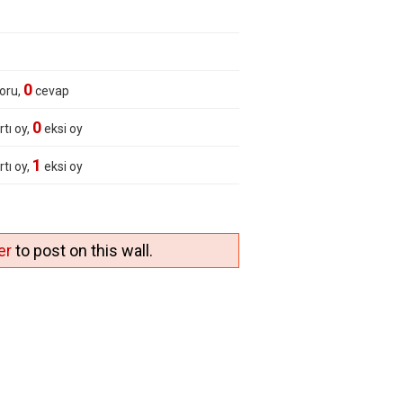
0
oru,
cevap
0
rtı oy,
eksi oy
1
rtı oy,
eksi oy
er
to post on this wall.