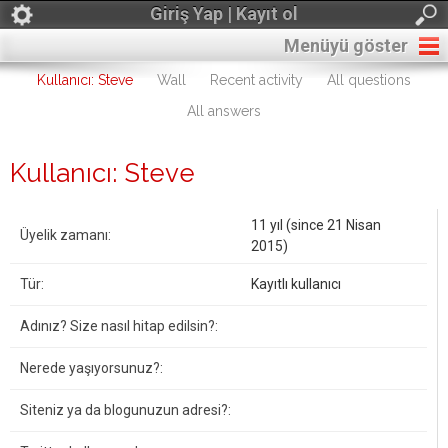
Giriş Yap | Kayıt ol
Menüyü göster
Kullanıcı: Steve
Wall
Recent activity
All questions
All answers
Kullanıcı: Steve
11 yıl (since 21 Nisan
Üyelik zamanı:
2015)
Tür:
Kayıtlı kullanıcı
Adınız? Size nasıl hitap edilsin?:
Nerede yaşıyorsunuz?:
Siteniz ya da blogunuzun adresi?: