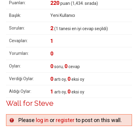
220
Puanları:
puan (
1,434
. sırada)
Başlık:
Yeni Kullanıcı
2
Soruları:
(
1
tanesi en iyi cevap seçildi)
1
Cevapları:
0
Yorumları:
0
0
Oyları:
soru,
cevap
0
0
Verdiği Oylar:
artı oy,
eksi oy
1
0
Aldığı Oylar:
artı oy,
eksi oy
Wall for Steve
Please
log in
or
register
to post on this wall.