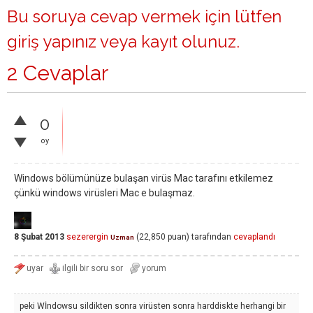
Bu soruya cevap vermek için lütfen
giriş yapınız
veya
kayıt olunuz
.
2 Cevaplar
0
oy
Windows bölümünüze bulaşan virüs Mac tarafını etkilemez
çünkü windows virüsleri Mac e bulaşmaz.
8 Şubat 2013
sezerergin
(
22,850
puan)
tarafından
cevaplandı
Uzman
peki Wİndowsu sildikten sonra virüsten sonra harddiskte herhangi bir