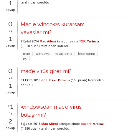
1
tarafından
soruldu
cevap
0
Mac e windows kurarsam
oy
yavaşlar mı?
1
2 Eylül 2014
Mac Ailesi
kategorisinde
1295
Yardımcı
cevap
(
1,610
puan)
tarafından
soruldu
mac
windows
yavaşlatma
boot-camp
pc
0
mac'e virüs girer mi?
oy
31 Ekim 2015
ece38
(
160
puan)
tarafından
Yeni Kullanıcı
1
soruldu
cevap
+1
windowsdan mac'e virüs
oy
bulaşırmı?
2
3 Şubat 2013
Mac Ailesi
kategorisinde
aczbrk
Yardımcı
cevap
(
1,980
puan)
tarafından
soruldu