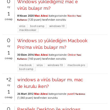
0
Windows yüklediğimiz mac e
oy
virüs bulaşır mı?
1
8 Nisan 2020
Mac Ailesi
kategorisinde
Naoko
Yeni
cevap
(
120
puan)
tarafından
soruldu
Kullanıcı
virüs
boot-camp
windows-10
mackbookair
0
Windows 10 yüklediğim Macbook
oy
Pro'ma virüs bulaşır mı?
1
30 Ekim 2016
Mac Ailesi
kategorisinde
Ctnbsr
Yeni
cevap
(
160
puan)
tarafından
soruldu
Kullanıcı
macbook
virüs
windows-10
macbook-pro
boot-camp
+2
windows a virüs bulaşır mı, mac
oy
de kurulu iken?
1
26 Mart 2012
Mac Ailesi
kategorisinde
yuxell
Yardımcı
cevap
(
1,060
puan)
tarafından
soruldu
0
Parallels Desktop ile windows