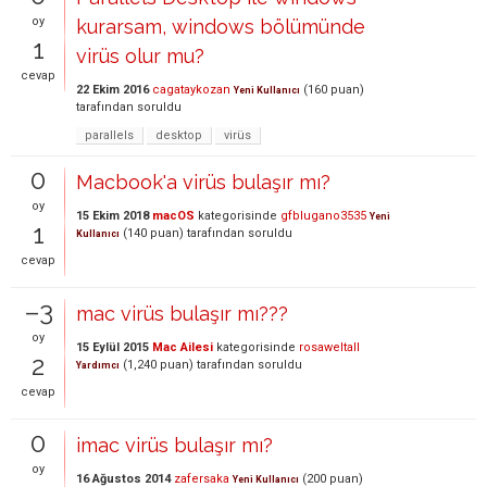
oy
kurarsam, windows bölümünde
1
virüs olur mu?
cevap
22 Ekim 2016
cagataykozan
(
160
puan)
Yeni Kullanıcı
tarafından
soruldu
parallels
desktop
virüs
0
Macbook'a virüs bulaşır mı?
oy
15 Ekim 2018
macOS
kategorisinde
gfblugano3535
Yeni
1
(
140
puan)
tarafından
soruldu
Kullanıcı
cevap
–3
mac virüs bulaşır mı???
oy
15 Eylül 2015
Mac Ailesi
kategorisinde
rosaweltall
2
(
1,240
puan)
tarafından
soruldu
Yardımcı
cevap
0
imac virüs bulaşır mı?
oy
16 Ağustos 2014
zafersaka
(
200
puan)
Yeni Kullanıcı