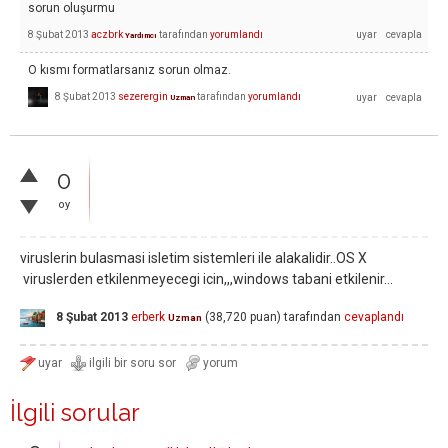
sorun oluşurmu
8 Şubat 2013
aczbrk
tarafından
yorumlandı
Yardımcı
O kısmı formatlarsanız sorun olmaz.
8 Şubat 2013
sezerergin
tarafından
yorumlandı
Uzman
0
oy
viruslerin bulasmasi isletim sistemleri ile alakalidir..OS X
viruslerden etkilenmeyecegi icin,,,windows tabani etkilenir...
8 Şubat 2013
erberk
(
38,720
puan)
tarafından
cevaplandı
Uzman
İlgili sorular