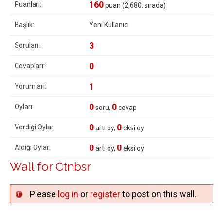
160
Puanları:
puan (
2,680
. sırada)
Başlık:
Yeni Kullanıcı
3
Soruları:
0
Cevapları:
1
Yorumları:
0
0
Oyları:
soru,
cevap
0
0
Verdiği Oylar:
artı oy,
eksi oy
0
0
Aldığı Oylar:
artı oy,
eksi oy
Wall for Ctnbsr
Please
log in
or
register
to post on this wall.