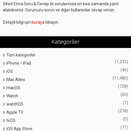
Sihirli Elma Soru & Cevap ile sorularınıza en kısa zamanda yanıt
alabilirsiniz. Sorunuzu sorun ve diğer kullanıcılar cevap versin.
Detaylı bilgi için
buraya
tıklayın.
Kategoriler
Tüm kategoriler
(1,232)
iPhone / iPad
(46)
iOS
(11,480)
Mac Ailesi
(728)
macOS
(60)
Watch
(7)
watchOS
(218)
Apple TV
(0)
tvOS
(71)
iOS App Store