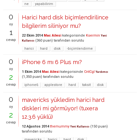
ne
yapabilirim
0
Harici hard disk biçimlendirilince
oy
bilgilerim siliniyor mu?
1
22 Ekim 2014
Mac Ailesi
kategorisinde
Ksermin
Yeni
cevap
(
360
puan)
tarafından
soruldu
Kullanıcı
harici
hard
disk
-biçimlendirme
0
iPhone 6 mı 6 Plus mı?
oy
1 Ekim 2014
Mac Ailesi
kategorisinde
CntCgl
Yardımcı
2
(
1,350
puan)
tarafından
soruldu
cevap
iphone6
applestore
hard
taksit
disk
0
mavericks yükledim harici hard
oy
diskleri mi görmüyor! (tuxera
2
12.3.6 yüklü)
cevap
12 Ağustos 2014
themummy
(
150
puan)
Yeni Kullanıcı
tarafından
soruldu
mavericks
harici
hard
disk