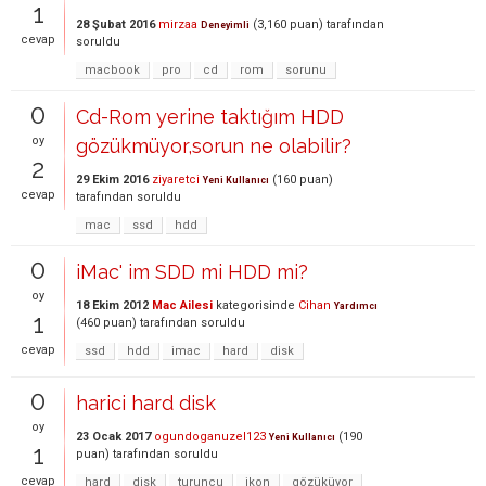
1
28 Şubat 2016
mirzaa
(
3,160
puan)
tarafından
Deneyimli
cevap
soruldu
macbook
pro
cd
rom
sorunu
0
Cd-Rom yerine taktığım HDD
oy
gözükmüyor,sorun ne olabilir?
2
29 Ekim 2016
ziyaretci
(
160
puan)
Yeni Kullanıcı
cevap
tarafından
soruldu
mac
ssd
hdd
0
iMac' im SDD mi HDD mi?
oy
18 Ekim 2012
Mac Ailesi
kategorisinde
Cihan
Yardımcı
1
(
460
puan)
tarafından
soruldu
cevap
ssd
hdd
imac
hard
disk
0
harici hard disk
oy
23 Ocak 2017
ogundoganuzel123
(
190
Yeni Kullanıcı
1
puan)
tarafından
soruldu
cevap
hard
disk
turuncu
ikon
gözüküyor