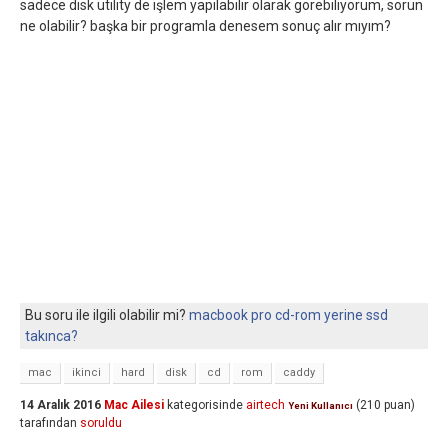
sadece disk utility de işlem yapılabilir olarak görebiliyorum, sorun
ne olabilir? başka bir programla denesem sonuç alır mıyım?
Bu soru ile ilgili olabilir mi?
macbook pro cd-rom yerine ssd
takınca?
mac
ikinci
hard
disk
cd
rom
caddy
14 Aralık 2016
Mac Ailesi
kategorisinde
airtech
(
210
puan)
Yeni Kullanıcı
tarafından
soruldu