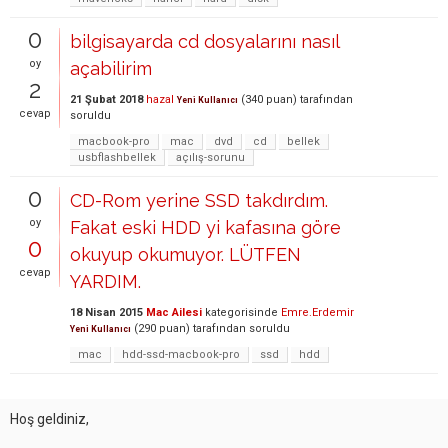
0
bilgisayarda cd dosyalarını nasıl
oy
açabilirim
2
21 Şubat 2018
hazal
(
340
puan)
tarafından
Yeni Kullanıcı
cevap
soruldu
macbook-pro
mac
dvd
cd
bellek
usbflashbellek
açılış-sorunu
0
CD-Rom yerine SSD takdırdım.
oy
Fakat eski HDD yi kafasına göre
0
okuyup okumuyor. LÜTFEN
cevap
YARDIM.
18 Nisan 2015
Mac Ailesi
kategorisinde
Emre.Erdemir
(
290
puan)
tarafından
soruldu
Yeni Kullanıcı
mac
hdd-ssd-macbook-pro
ssd
hdd
Hoş geldiniz,