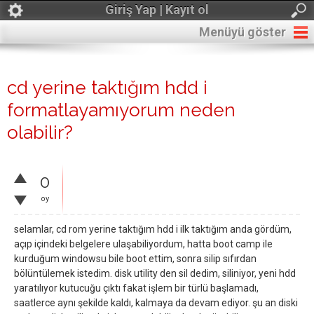
Giriş Yap | Kayıt ol
Menüyü göster
cd yerine taktığım hdd i
formatlayamıyorum neden
olabilir?
0
oy
selamlar, cd rom yerine taktığım hdd i ilk taktığım anda gördüm,
açıp içindeki belgelere ulaşabiliyordum, hatta boot camp ile
kurduğum windowsu bile boot ettim, sonra silip sıfırdan
bölüntülemek istedim. disk utility den sil dedim, siliniyor, yeni hdd
yaratılıyor kutucuğu çıktı fakat işlem bir türlü başlamadı,
saatlerce aynı şekilde kaldı, kalmaya da devam ediyor. şu an diski