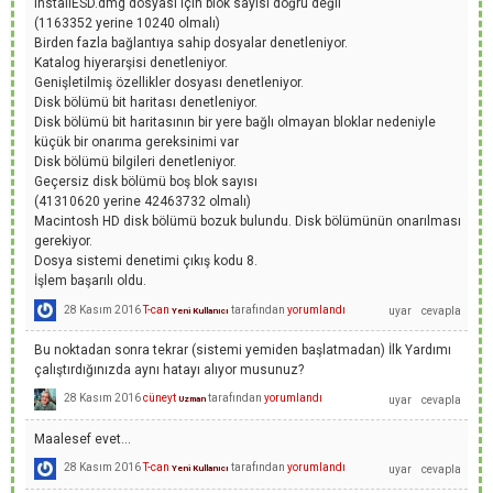
InstallESD.dmg dosyası için blok sayısı doğru değil
(1163352 yerine 10240 olmalı)
Birden fazla bağlantıya sahip dosyalar denetleniyor.
Katalog hiyerarşisi denetleniyor.
Genişletilmiş özellikler dosyası denetleniyor.
Disk bölümü bit haritası denetleniyor.
Disk bölümü bit haritasının bir yere bağlı olmayan bloklar nedeniyle
küçük bir onarıma gereksinimi var
Disk bölümü bilgileri denetleniyor.
Geçersiz disk bölümü boş blok sayısı
(41310620 yerine 42463732 olmalı)
Macintosh HD disk bölümü bozuk bulundu. Disk bölümünün onarılması
gerekiyor.
Dosya sistemi denetimi çıkış kodu 8.
İşlem başarılı oldu.
28 Kasım 2016
T-can
tarafından
yorumlandı
Yeni Kullanıcı
Bu noktadan sonra tekrar (sistemi yemiden başlatmadan) İlk Yardımı
çalıştırdığınızda aynı hatayı alıyor musunuz?
28 Kasım 2016
cüneyt
tarafından
yorumlandı
Uzman
Maalesef evet...
28 Kasım 2016
T-can
tarafından
yorumlandı
Yeni Kullanıcı