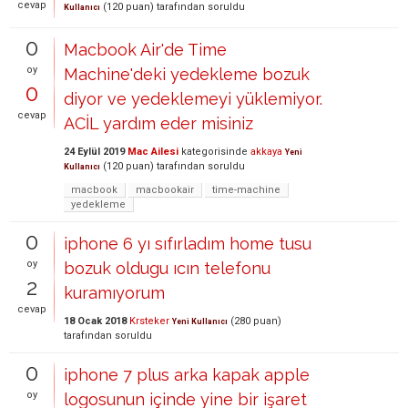
cevap
(
120
puan)
tarafından
soruldu
Kullanıcı
0
Macbook Air'de Time
oy
Machine'deki yedekleme bozuk
0
diyor ve yedeklemeyi yüklemiyor.
cevap
ACİL yardım eder misiniz
24 Eylül 2019
Mac Ailesi
kategorisinde
akkaya
Yeni
(
120
puan)
tarafından
soruldu
Kullanıcı
macbook
macbookair
time-machine
yedekleme
0
iphone 6 yı sıfırladım home tusu
oy
bozuk oldugu ıcın telefonu
2
kuramıyorum
cevap
18 Ocak 2018
Krsteker
(
280
puan)
Yeni Kullanıcı
tarafından
soruldu
0
iphone 7 plus arka kapak apple
oy
logosunun içinde yine bir işaret