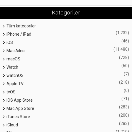
Kategoriler
Tüm kategoriler
(1,232)
iPhone / iPad
(46)
iOS
(11,480)
Mac Ailesi
(728)
macOS
(60)
Watch
(7)
watchOS
(218)
Apple TV
(0)
tvOS
(71)
iOS App Store
(283)
Mac App Store
(200)
iTunes Store
(283)
iCloud
(1,210)