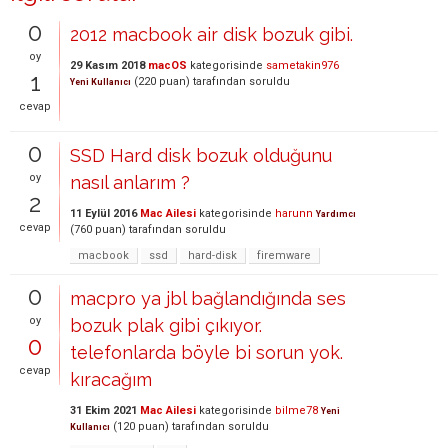
0
2012 macbook air disk bozuk gibi.
oy
29 Kasım 2018
macOS
kategorisinde
sametakin976
1
(
220
puan)
tarafından
soruldu
Yeni Kullanıcı
cevap
0
SSD Hard disk bozuk olduğunu
oy
nasıl anlarım ?
2
11 Eylül 2016
Mac Ailesi
kategorisinde
harunn
Yardımcı
cevap
(
760
puan)
tarafından
soruldu
macbook
ssd
hard-disk
firemware
0
macpro ya jbl bağlandığında ses
oy
bozuk plak gibi çıkıyor.
0
telefonlarda böyle bi sorun yok.
cevap
kıracağım
31 Ekim 2021
Mac Ailesi
kategorisinde
bilme78
Yeni
(
120
puan)
tarafından
soruldu
Kullanıcı