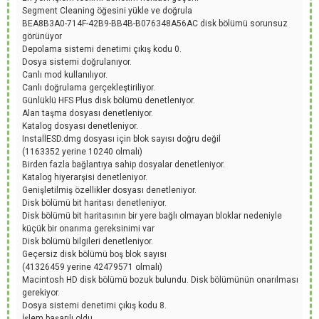
Segment Cleaning öğesini yükle ve doğrula
BEA8B3A0-714F-42B9-BB4B-B076348A56AC disk bölümü sorunsuz
görünüyor
Depolama sistemi denetimi çıkış kodu 0.
Dosya sistemi doğrulanıyor.
Canlı mod kullanılıyor.
Canlı doğrulama gerçekleştiriliyor.
Günlüklü HFS Plus disk bölümü denetleniyor.
Alan taşma dosyası denetleniyor.
Katalog dosyası denetleniyor.
InstallESD.dmg dosyası için blok sayısı doğru değil
(1163352 yerine 10240 olmalı)
Birden fazla bağlantıya sahip dosyalar denetleniyor.
Katalog hiyerarşisi denetleniyor.
Genişletilmiş özellikler dosyası denetleniyor.
Disk bölümü bit haritası denetleniyor.
Disk bölümü bit haritasının bir yere bağlı olmayan bloklar nedeniyle
küçük bir onarıma gereksinimi var
Disk bölümü bilgileri denetleniyor.
Geçersiz disk bölümü boş blok sayısı
(41326459 yerine 42479571 olmalı)
Macintosh HD disk bölümü bozuk bulundu. Disk bölümünün onarılması
gerekiyor.
Dosya sistemi denetimi çıkış kodu 8.
İşlem başarılı oldu.