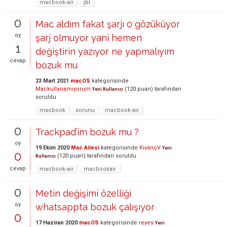
macbook-air
jbl
0
Mac aldım fakat şarjı 0 gözüküyor
oy
şarj olmuyor yani hemen
1
değiştirin yazıyor ne yapmalıyım
cevap
bozuk mu
23 Mart 2021
macOS
kategorisinde
Mackullanamıyorum
(
120
puan)
tarafından
Yeni Kullanıcı
soruldu
macbook
sorunu
macbook-air
0
Trackpad’im bozuk mu ?
oy
19 Ekim 2020
Mac Ailesi
kategorisinde
KıvançV
Yeni
0
(
120
puan)
tarafından
soruldu
Kullanıcı
cevap
macbook-air
macbookair
0
Metin değişimi özelliği
oy
whatsappta bozuk çalışıyor
0
17 Haziran 2020
macOS
kategorisinde
reyes
Yeni