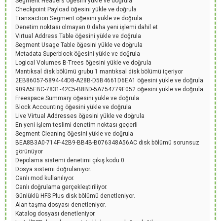
Segment Headers öğesini yükle ve doğrula
Checkpoint Payload öğesini yükle ve doğrula
Transaction Segment öğesini yükle ve doğrula
Denetim noktası olmayan 0 daha yeni işlemi dahil et
Virtual Address Table öğesini yükle ve doğrula
Segment Usage Table öğesini yükle ve doğrula
Metadata Superblock öğesini yükle ve doğrula
Logical Volumes B-Trees öğesini yükle ve doğrula
Mantıksal disk bölümü grubu 1 mantıksal disk bölümü içeriyor
2EB86057-5894-44D8-A28B-D5B4661D6EA1 öğesini yükle ve doğrula
909A5EBC-7831-42C5-B8BD-5A754779E052 öğesini yükle ve doğrula
Freespace Summary öğesini yükle ve doğrula
Block Accounting öğesini yükle ve doğrula
Live Virtual Addresses öğesini yükle ve doğrula
En yeni işlem teslimi denetim noktası geçerli
Segment Cleaning öğesini yükle ve doğrula
BEA8B3A0-714F-42B9-BB4B-B076348A56AC disk bölümü sorunsuz
görünüyor
Depolama sistemi denetimi çıkış kodu 0.
Dosya sistemi doğrulanıyor.
Canlı mod kullanılıyor.
Canlı doğrulama gerçekleştiriliyor.
Günlüklü HFS Plus disk bölümü denetleniyor.
Alan taşma dosyası denetleniyor.
Katalog dosyası denetleniyor.