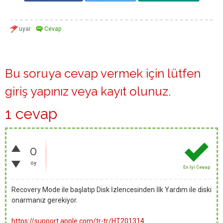
Bu soruya cevap vermek için lütfen
giriş yapınız
veya
kayıt olunuz
.
1 cevap
0
oy
En İyi Cevap
Recovery Mode ile başlatıp Disk İzlencesinden İlk Yardım ile diski
onarmanız gerekiyor.
https://support.apple.com/tr-tr/HT201314