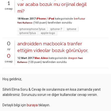
1
var acaba bozuk mu orijinal değil
cevap
mi?
18 Nisan 2017
iPhone / iPad
kategorisinde
berfusur
(
160
puan)
tarafından
soruldu
Yeni Kullanıcı
iphoneiphone7plus
iphone-7
iphone
iphone7plus
apple-logo
0
androidden macbook'a tranfer
oy
ettiğim videolar bozuk görünüyor.
0
12 Mart 2017
Mac Ailesi
kategorisinde
dragon
Yeni
cevap
(
120
puan)
tarafından
soruldu
Kullanıcı
Hoş geldiniz,
Sihirli Elma Soru & Cevap ile sorularınıza en kısa zamanda yanıt
alabilirsiniz. Sorunuzu sorun ve diğer kullanıcılar cevap versin.
Detaylı bilgi için
buraya
tıklayın.