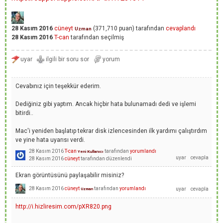
28 Kasım 2016
cüneyt
(
371,710
puan)
tarafından
cevaplandı
Uzman
28 Kasım 2016
T-can
tarafından
seçilmiş
Cevabınız için teşekkür ederim.
Dediğiniz gibi yaptım. Ancak hiçbir hata bulunamadı dedi ve işlemi
bitirdi..
Mac'i yeniden başlatıp tekrar disk izlencesinden ilk yardımı çalıştırdım
ve yine hata uyarısı verdi.
28 Kasım 2016
T-can
tarafından
yorumlandı
Yeni Kullanıcı
28 Kasım 2016
cüneyt
tarafından
düzenlendi
Ekran görüntüsünü paylaşabilir misiniz?
28 Kasım 2016
cüneyt
tarafından
yorumlandı
Uzman
http://i.hizliresim.com/pXR820.png