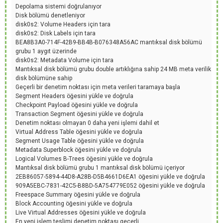
Depolama sistemi doğrulanıyor
Disk bölümü denetleniyor
disk0s2: Volume Headers için tara
disk0s2: Disk Labels için tara
BEA8B3A0-714F-42B9-BB4B-B076348A56AC mantıksal disk bölümü
grubu 1 aygıt üzerinde
disk0s2: Metadata Volume için tara
Mantıksal disk bölümü grubu double artıklığına sahip 24 MB meta verilik
disk bölümüne sahip
Geçerli bir denetim noktası için meta verileri taramaya başla
Segment Headers öğesini yükle ve doğrula
Checkpoint Payload öğesini yükle ve doğrula
Transaction Segment öğesini yükle ve doğrula
Denetim noktası olmayan 0 daha yeni işlemi dahil et
Virtual Address Table öğesini yükle ve doğrula
Segment Usage Table öğesini yükle ve doğrula
Metadata Superblock öğesini yükle ve doğrula
Logical Volumes B-Trees öğesini yükle ve doğrula
Mantıksal disk bölümü grubu 1 mantıksal disk bölümü içeriyor
2EB86057-5894-44D8-A28B-D5B4661D6EA1 öğesini yükle ve doğrula
909A5EBC-7831-42C5-B8BD-5A754779E052 öğesini yükle ve doğrula
Freespace Summary öğesini yükle ve doğrula
Block Accounting öğesini yükle ve doğrula
Live Virtual Addresses öğesini yükle ve doğrula
En yeni işlem teslimi denetim noktası geçerli