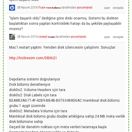
28 Kasım 2016
T-can
tarafından
yorumlandı
Yeni Kullanıcı
"İşlem başarılı oldu" dediğine göre diski onarmış. Sistemi bu diskten
başlattıktan sonra yapılan kontroldeki hatayı da bu şekilde paylaşabilir
misiniz?
28 Kasım 2016
cüneyt
tarafından
yorumlandı
Uzman
Mac'i restart yaptım. Yeniden disk izlencesini çalıştırım. Sonuçlar:
http://hizliresim.com/DBl6Q1
Depolama sistemi doğrulanıyor
Disk bölümü denetleniyor
disk0s2: Volume Headers için tara
disk0s2: Disk Labels için tara
BEA8B3A0-714F-42B9-BB4B-B076348A56AC mantıksal disk bölümü
grubu 1 aygıt üzerinde
disk0s2: Metadata Volume için tara
Mantıksal disk bölümü grubu double artıklığına sahip 24 MB meta verilik
disk bölümüne sahip
Geçerli bir denetim noktası için meta verileri taramaya başla