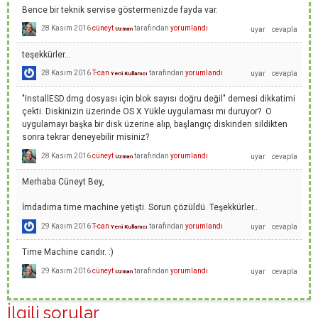
Bence bir teknik servise göstermenizde fayda var.
28 Kasım 2016
cüneyt
tarafından
yorumlandı
Uzman
teşekkürler...
28 Kasım 2016
T-can
tarafından
yorumlandı
Yeni Kullanıcı
"InstallESD.dmg dosyası için blok sayısı doğru değil" demesi dikkatimi
çekti. Diskinizin üzerinde OS X Yükle uygulaması mı duruyor? O
uygulamayı başka bir disk üzerine alıp, başlangıç diskinden sildikten
sonra tekrar deneyebilir misiniz?
28 Kasım 2016
cüneyt
tarafından
yorumlandı
Uzman
Merhaba Cüneyt Bey,
İmdadıma time machine yetişti. Sorun çözüldü. Teşekkürler..
29 Kasım 2016
T-can
tarafından
yorumlandı
Yeni Kullanıcı
Time Machine candır. :)
29 Kasım 2016
cüneyt
tarafından
yorumlandı
Uzman
İlgili sorular