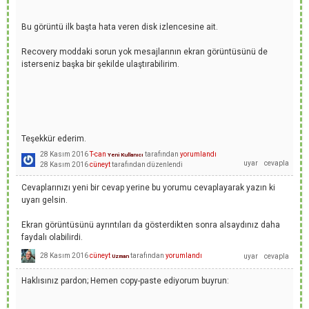
Bu görüntü ilk başta hata veren disk izlencesine ait.
Recovery moddaki sorun yok mesajlarının ekran görüntüsünü de
isterseniz başka bir şekilde ulaştırabilirim.
Teşekkür ederim.
28 Kasım 2016
T-can
tarafından
yorumlandı
Yeni Kullanıcı
28 Kasım 2016
cüneyt
tarafından
düzenlendi
Cevaplarınızı yeni bir cevap yerine bu yorumu cevaplayarak yazın ki
uyarı gelsin.
Ekran görüntüsünü ayrıntıları da gösterdikten sonra alsaydınız daha
faydalı olabilirdi.
28 Kasım 2016
cüneyt
tarafından
yorumlandı
Uzman
Haklısınız pardon; Hemen copy-paste ediyorum buyrun: