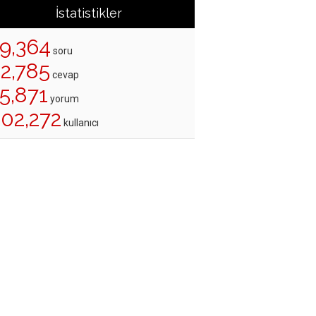
İstatistikler
19,364
soru
22,785
cevap
5,871
yorum
202,272
kullanıcı