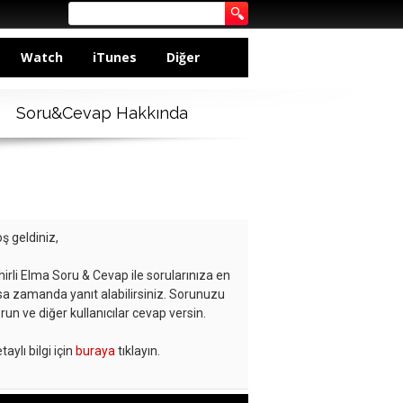
Watch
iTunes
Diğer
Soru&Cevap Hakkında
ş geldiniz,
hirli Elma Soru & Cevap ile sorularınıza en
sa zamanda yanıt alabilirsiniz. Sorunuzu
run ve diğer kullanıcılar cevap versin.
taylı bilgi için
buraya
tıklayın.