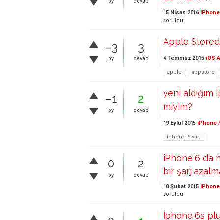
oy
cevap
15 Nisan 2016
iPhone 
soruldu
Apple Stored
–3
3
4 Temmuz 2015
iOS 
oy
cevap
apple
appstore
yeni aldığım 
–1
2
miyim?
oy
cevap
19 Eylül 2015
iPhone /
iphone-6-şarj
iPhone 6 da 
0
2
bir şarj azalm
oy
cevap
10 Şubat 2015
iPhone 
soruldu
İphone 6s plu