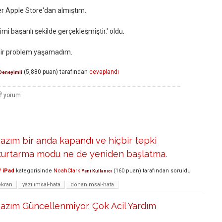
r Apple Store'dan almıştım.
mi başarılı şekilde gerçekleşmiştir.' oldu.
 bir problem yaşamadım.
(
5,880
puan)
tarafından
cevaplandı
Deneyimli
azım bir anda kapandı ve hiçbir tepki
kurtarma modu ne de yeniden başlatma.
/ iPad
kategorisinde
NoahClark
(
160
puan)
tarafından
soruldu
Yeni Kullanıcı
ekran
yazılımsal-hata
donanımsal-hata
azım Güncellenmiyor. Çok Acil Yardım