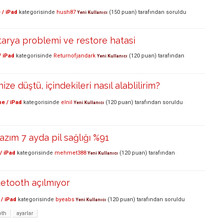
 / iPad
kategorisinde
hush87
(
150
puan)
tarafından
soruldu
Yeni Kullanıcı
arya problemi ve restore hatasi
/ iPad
kategorisinde
Returnofjandark
(
120
puan)
tarafından
Yeni Kullanıcı
ze düştü, içindekileri nasıl alablilirim?
e / iPad
kategorisinde
elnil
(
120
puan)
tarafından
soruldu
Yeni Kullanıcı
azım 7 ayda pil sağlığı %91
/ iPad
kategorisinde
mehmet388
(
120
puan)
tarafından
Yeni Kullanıcı
etooth açılmıyor
/ iPad
kategorisinde
byeabs
(
120
puan)
tarafından
soruldu
Yeni Kullanıcı
oth
ayarlar