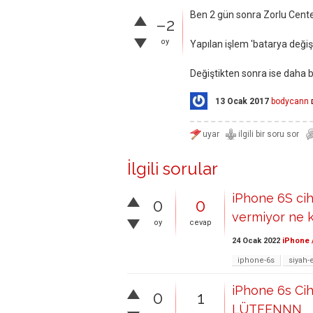
Ben 2 gün sonra Zorlu Cente
–2
oy
Yapılan işlem 'batarya değişi
Değiştikten sonra ise daha
13 Ocak 2017
bodycann
İlgili sorular
iPhone 6S cih
0
0
vermiyor ne 
oy
cevap
24 Ocak 2022
iPhone 
iphone-6s
siyah-
iPhone 6s Cih
0
1
LÜTFENNN