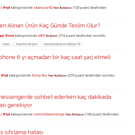
/ iPad
kategorisinde
okanucar92
(
120
puan)
tarafından
Yeni Kullanıcı
en Alınan Ürün Kaç Günde Teslim Olur?
App Store
kategorisinde
altf4
(
710
puan)
tarafından
soruldu
Yardımcı
mac
macbook-pro
macbook-pro-retina-13
iphone 6 yı açmadan bir kaç saat şarj etmeli
 iPad
kategorisinde
Esma Nur
(
270
puan)
tarafından
soruldu
Yeni Kullanıcı
messengerde sohbet ederken kaç dakikada
ası gerekiyor
/ iPad
kategorisinde
mehmetselimbilge
(
160
puan)
tarafından
Yeni Kullanıcı
s sıfırlama hatası