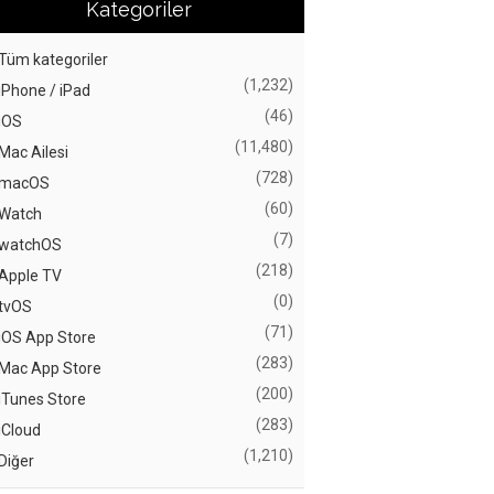
Kategoriler
Tüm kategoriler
(1,232)
iPhone / iPad
(46)
iOS
(11,480)
Mac Ailesi
(728)
macOS
(60)
Watch
(7)
watchOS
(218)
Apple TV
(0)
tvOS
(71)
iOS App Store
(283)
Mac App Store
(200)
iTunes Store
(283)
iCloud
(1,210)
Diğer