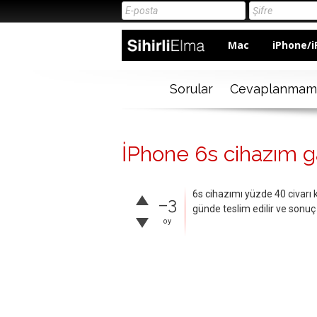
Mac
iPhone/i
Sorular
Cevaplanmam
İPhone 6s cihazım g
6s cihazımı yüzde 40 civarı
–3
günde teslim edilir ve sonuç 
oy