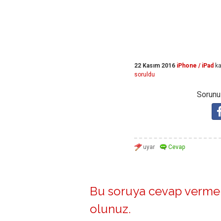
22 Kasım 2016
iPhone / iPad
ka
soruldu
Sorunuz
Bu soruya cevap vermek
olunuz
.