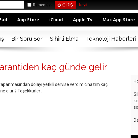
Remember
Kayıt
Pad
App Store
iCloud
Apple Tv
Mac App Store
ış
Bir Soru Sor
Sihirli Elma
Teknoloji Haberleri
arantiden kaç günde gelir
Ho
 kapanmasından dolayı yetkili servise verdim cihazım kaç
ne olur ? Teşekkürler .
Si
kı
so
De