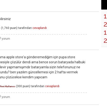
lirsiniz
(
1,760
puan)
tarafından
cevaplandı
ı
1
ama apple store'a gönderemediğim için pupa store
esiyle çözülür dendi ama bence sorun bataryada halbuki
00 devir yapmamışımdır bataryamla sizin telefonunuz ne
undu? ben yazılım güncellemesi için 2 hafta vermek
runu çözücekse kendim yapıcam
(
300
puan)
tarafından
cevaplandı
Yeni Kullanıcı