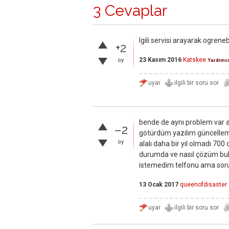
3 Cevaplar
lgili servisi arayarak ogrenebi
+2
23 Kasım 2016
Katskee
oy
Yardımc
bende de aynı problem var 
–2
götürdüm yazılım güncellem
oy
alalı daha bir yıl olmadı 7
durumda ve nasıl çözüm bul
istemedim telfonu ama so
13 Ocak 2017
queenofdisaster