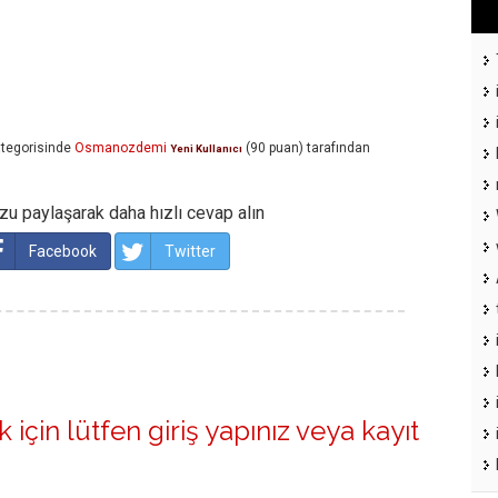
tegorisinde
Osmanozdemi
(
90
puan)
tarafından
Yeni Kullanıcı
u paylaşarak daha hızlı cevap alın
Facebook
Twitter
 için lütfen
giriş yapınız
veya
kayıt