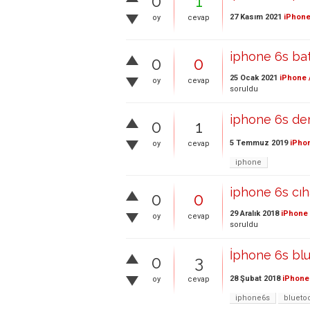
0
1
27 Kasım 2021
iPhone
oy
cevap
iphone 6s bat
0
0
25 Ocak 2021
iPhone 
oy
cevap
soruldu
iphone 6s deni
0
1
5 Temmuz 2019
iPhon
oy
cevap
iphone
iphone 6s cıh
0
0
29 Aralık 2018
iPhone 
oy
cevap
soruldu
İphone 6s blu
0
3
28 Şubat 2018
iPhone 
oy
cevap
iphone6s
blueto