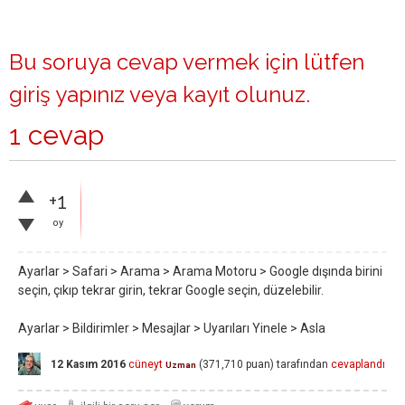
Bu soruya cevap vermek için lütfen
giriş yapınız
veya
kayıt olunuz
.
1 cevap
+1
oy
Ayarlar > Safari > Arama > Arama Motoru > Google dışında birini
seçin, çıkıp tekrar girin, tekrar Google seçin, düzelebilir.
Ayarlar > Bildirimler > Mesajlar > Uyarıları Yinele > Asla
12 Kasım 2016
cüneyt
(
371,710
puan)
tarafından
cevaplandı
Uzman