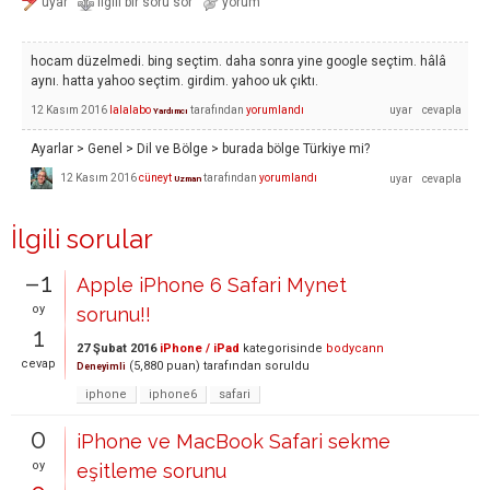
hocam düzelmedi. bing seçtim. daha sonra yine google seçtim. hâlâ
aynı. hatta yahoo seçtim. girdim. yahoo uk çıktı.
12 Kasım 2016
lalalabo
tarafından
yorumlandı
Yardımcı
Ayarlar > Genel > Dil ve Bölge > burada bölge Türkiye mi?
12 Kasım 2016
cüneyt
tarafından
yorumlandı
Uzman
İlgili sorular
–1
Apple iPhone 6 Safari Mynet
oy
sorunu!!
1
27 Şubat 2016
iPhone / iPad
kategorisinde
bodycann
cevap
(
5,880
puan)
tarafından
soruldu
Deneyimli
iphone
iphone6
safari
0
iPhone ve MacBook Safari sekme
oy
eşitleme sorunu