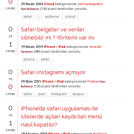
0
29 Nisan 2024
iCloud
kategorisinde
selmanbayrakci
cevap
(
140
puan)
tarafından
soruldu
Yeni Kullanıcı
safari
-
eşitleme
icloud
0
Safari belgeler ve veriler
oy
silinebilir mi ? Yöntemi var mı
1
19 Nisan 2019
iPhone / iPad
kategorisinde
severall
cevap
(
880
puan)
tarafından
soruldu
Yardımcı
iphone
safari
0
Safari instagramı açmıyor
oy
29 Ekim 2021
iPhone / iPad
kategorisinde
Firdevs
Yeni
0
(
120
puan)
tarafından
soruldu
Kullanıcı
cevap
safari
ipad
instagram
tarayıcı
0
iPhone’da safari uygulaması ile
oy
sitelerde açılan kaydırılan menü
1
nasıl kapatılır?
cevap
18 Ağustos 2019
iPhone / iPad
kategorisinde
Krofosor