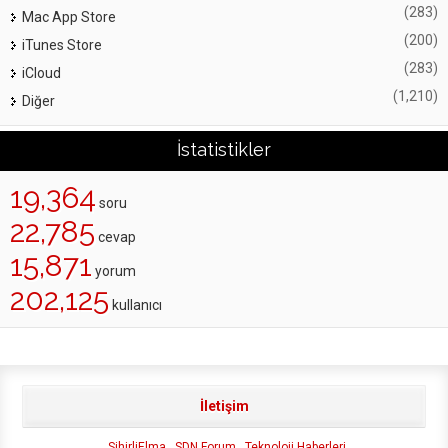
(283)
Mac App Store
(200)
iTunes Store
(283)
iCloud
(1,210)
Diğer
İstatistikler
19,364
soru
22,785
cevap
15,871
yorum
202,125
kullanıcı
İletişim
SihirliElma
SDN Forum
Teknoloji Haberleri