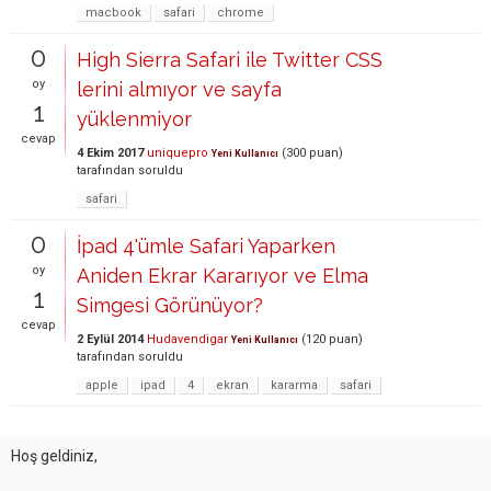
macbook
safari
chrome
0
High Sierra Safari ile Twitter CSS
oy
lerini almıyor ve sayfa
1
yüklenmiyor
cevap
4 Ekim 2017
uniquepro
(
300
puan)
Yeni Kullanıcı
tarafından
soruldu
safari
0
İpad 4'ümle Safari Yaparken
oy
Aniden Ekrar Kararıyor ve Elma
1
Simgesi Görünüyor?
cevap
2 Eylül 2014
Hudavendigar
(
120
puan)
Yeni Kullanıcı
tarafından
soruldu
apple
ipad
4
ekran
kararma
safari
Hoş geldiniz,