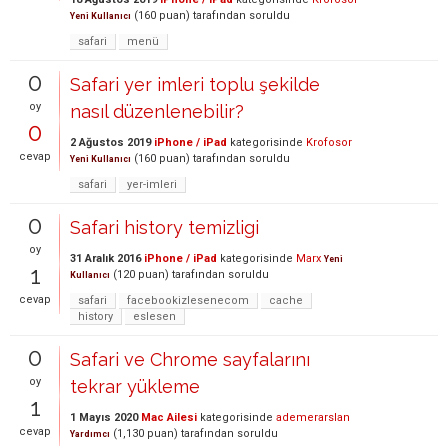
(
160
puan)
tarafından
soruldu
Yeni Kullanıcı
safari
menü
0
Safari yer imleri toplu şekilde
oy
nasıl düzenlenebilir?
0
2 Ağustos 2019
iPhone / iPad
kategorisinde
Krofosor
cevap
(
160
puan)
tarafından
soruldu
Yeni Kullanıcı
safari
yer-imleri
0
Safari history temizligi
oy
31 Aralık 2016
iPhone / iPad
kategorisinde
Marx
Yeni
1
(
120
puan)
tarafından
soruldu
Kullanıcı
cevap
safari
facebookizlesenecom
cache
history
eslesen
0
Safari ve Chrome sayfalarını
oy
tekrar yükleme
1
1 Mayıs 2020
Mac Ailesi
kategorisinde
ademerarslan
cevap
(
1,130
puan)
tarafından
soruldu
Yardımcı