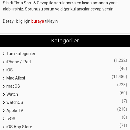
Sihirli Elma Soru & Cevap ile sorularınıza en kısa zamanda yanıt
alabilirsiniz. Sorunuzu sorun ve diğer kullanıcılar cevap versin.
Detaylı bilgi için
buraya
tıklayın.
Kategoriler
Tüm kategoriler
(1,232)
iPhone / iPad
(46)
iOS
(11,480)
Mac Ailesi
(728)
macOS
(60)
Watch
(7)
watchOS
(218)
Apple TV
(0)
tvOS
(71)
iOS App Store